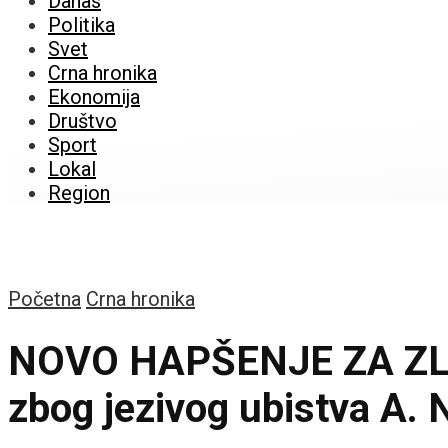
Danas
Politika
Svet
Crna hronika
Ekonomija
Društvo
Sport
Lokal
Region
Početna
Crna hronika
NOVO HAPŠENJE ZA ZLO
zbog jezivog ubistva A. 