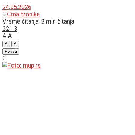
24.05.2026
u
Crna hronika
Vreme čitanja: 3 min čitanja
221
3
A
A
A
A
Poništi
0