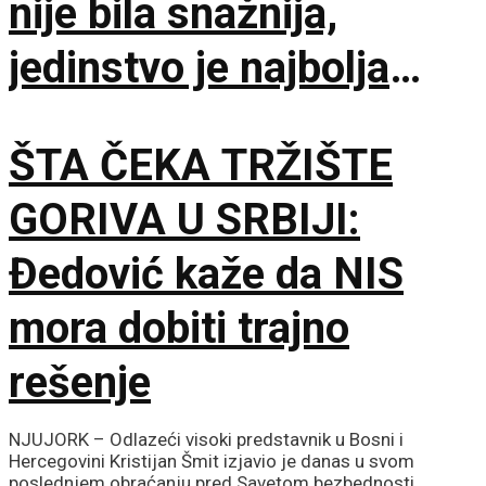
nije bila snažnija,
jedinstvo je najbolja
garancija
ŠTA ČEKA TRŽIŠTE
GORIVA U SRBIJI:
Đedović kaže da NIS
mora dobiti trajno
rešenje
NJUJORK – Odlazeći visoki predstavnik u Bosni i
Hercegovini Kristijan Šmit izjavio je danas u svom
poslednjem obraćanju pred Savetom bezbednosti