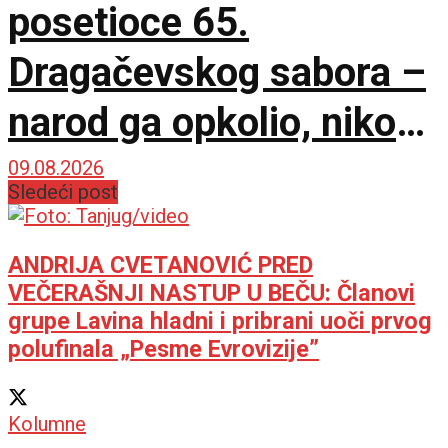
posetioce 65.
Dragačevskog sabora –
narod ga opkolio, niko
ne veruje koliko je
09.08.2026
Sledeći post
opušten
ANDRIJA CVETANOVIĆ PRED
VEČERAŠNJI NASTUP U BEČU: Članovi
grupe Lavina hladni i pribrani uoči prvog
polufinala „Pesme Evrovizije”
Kolumne