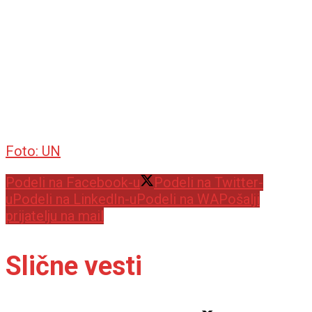
Foto: UN
Podeli na Facebook-u
Podeli na Twitter-
u
Podeli na LinkedIn-u
Podeli na WA
Pošalji
prijatelju na mail
Slične vesti