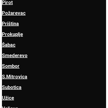
Pirot
Požarevac
Priština
Prokuplje
Šabac
Smederevo
Sombor
S.Mitrovica
Subotica
Užice