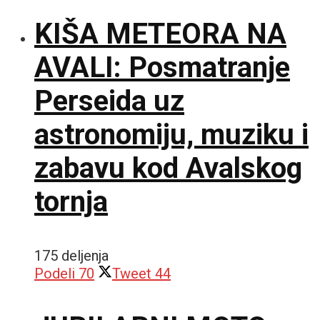
KIŠA METEORA NA
AVALI: Posmatranje
Perseida uz
astronomiju, muziku i
zabavu kod Avalskog
tornja
175 deljenja
Podeli
70
Tweet
44