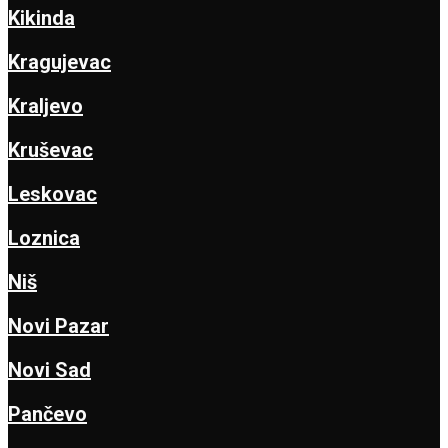
Kikinda
Kragujevac
Kraljevo
Kruševac
Leskovac
Loznica
Niš
Novi Pazar
Novi Sad
Pančevo