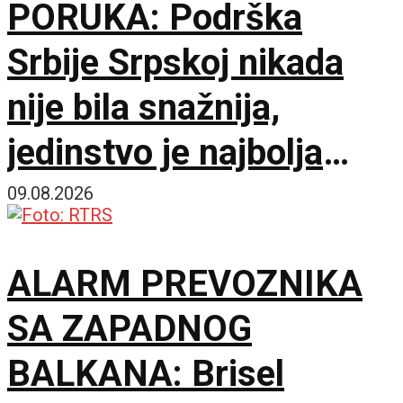
PORUKA: Podrška
Srbije Srpskoj nikada
nije bila snažnija,
jedinstvo je najbolja
garancija
09.08.2026
ALARM PREVOZNIKA
SA ZAPADNOG
BALKANA: Brisel