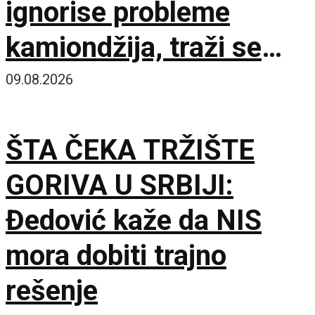
ignorise probleme
kamiondžija, traži se
hitan sastanak sa
09.08.2026
Evropskom komisijom
ŠTA ČEKA TRŽIŠTE
GORIVA U SRBIJI:
Đedović kaže da NIS
mora dobiti trajno
rešenje