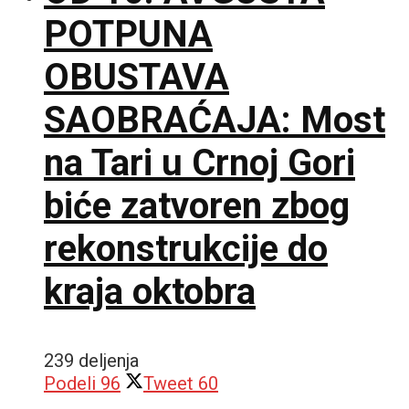
POTPUNA
OBUSTAVA
SAOBRAĆAJA: Most
na Tari u Crnoj Gori
biće zatvoren zbog
rekonstrukcije do
kraja oktobra
239 deljenja
Podeli
96
Tweet
60