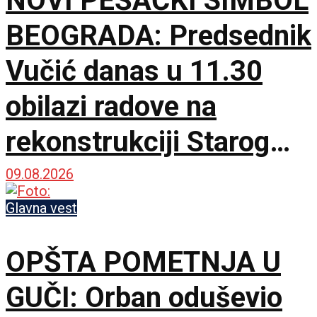
NOVI PEŠAČKI SIMBOL
BEOGRADA: Predsednik
Vučić danas u 11.30
obilazi radove na
rekonstrukciji Starog
železničkog mosta
09.08.2026
Glavna vest
OPŠTA POMETNJA U
GUČI: Orban oduševio