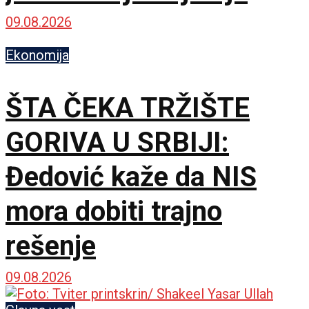
garancija
09.08.2026
Ekonomija
ŠTA ČEKA TRŽIŠTE
GORIVA U SRBIJI:
Đedović kaže da NIS
mora dobiti trajno
rešenje
09.08.2026