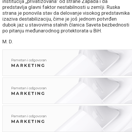
institucija „privatizovana“ od strane Zapada i da
predstavlja glavni faktor nestabilnosti u zemlji. Ruska
strana je ponovila stav da delovanje visokog predstavnika
izaziva destabilizaciju, čime je još jednom potvrđen
dubok jaz u stavovima stalnih članica Saveta bezbednosti
po pitanju međunarodnog protektorata u BiH.
M. D.