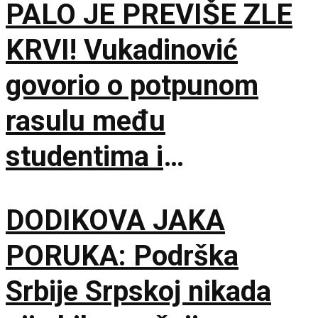
PALO JE PREVIŠE ZLE
KRVI! Vukadinović
govorio o potpunom
rasulu među
studentima i
opozicijom: Neka nam
DODIKOVA JAKA
je Bog u pomoći
PORUKA: Podrška
Srbije Srpskoj nikada