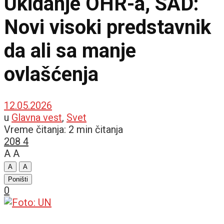
Ukidanje OHR-a, SAD:
Novi visoki predstavnik
da ali sa manje
ovlašćenja
12.05.2026
u
Glavna vest
,
Svet
Vreme čitanja: 2 min čitanja
208
4
A
A
A
A
Poništi
0