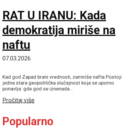
RAT U IRANU: Kada
demokratija miriše na
naftu
07.03.2026
Kad god Zapad brani vrednosti, zamiriše nafta Postoji
jedna stara geopolitička slučajnost koja se uporno
ponavlja: gde god se iznenada...
Details
Pročitaj više
Popularno