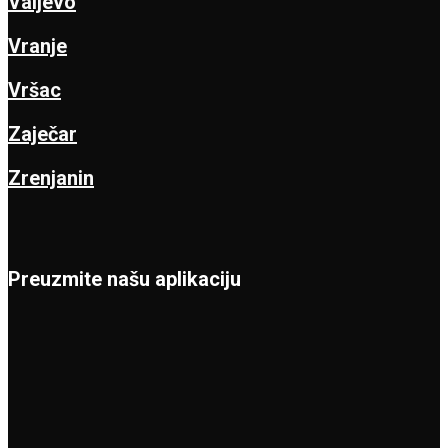
Valjevo
Vranje
Vršac
Zaječar
Zrenjanin
Preuzmite našu aplikaciju