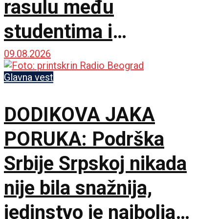
rasulu među
studentima i
opozicijom: Neka nam
09.08.2026
je Bog u pomoći
Glavna vest
DODIKOVA JAKA
PORUKA: Podrška
Srbije Srpskoj nikada
nije bila snažnija,
jedinstvo je najbolja