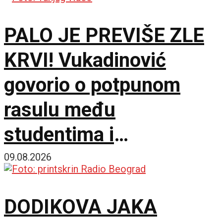
PALO JE PREVIŠE ZLE
KRVI! Vukadinović
govorio o potpunom
rasulu među
studentima i
opozicijom: Neka nam
09.08.2026
je Bog u pomoći
DODIKOVA JAKA