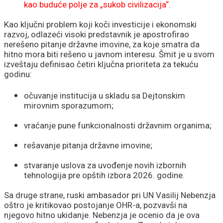
kao buduće polje za „sukob civilizacija“.
Kao ključni problem koji koči investicije i ekonomski
razvoj, odlazeći visoki predstavnik je apostrofirao
nerešeno pitanje državne imovine, za koje smatra da
hitno mora biti rešeno u javnom interesu. Šmit je u svom
izveštaju definisao četiri ključna prioriteta za tekuću
godinu:
očuvanje institucija u skladu sa Dejtonskim
mirovnim sporazumom;
vraćanje pune funkcionalnosti državnim organima;
rešavanje pitanja državne imovine;
stvaranje uslova za uvođenje novih izbornih
tehnologija pre opštih izbora 2026. godine.
Sa druge strane, ruski ambasador pri UN Vasilij Nebenzja
oštro je kritikovao postojanje OHR-a, pozvavši na
njegovo hitno ukidanje. Nebenzja je ocenio da je ova