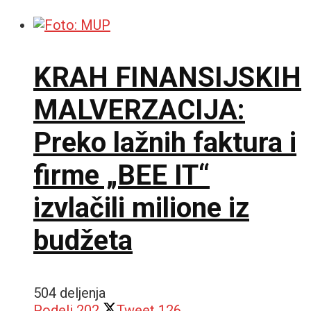
KRAH FINANSIJSKIH
MALVERZACIJA:
Preko lažnih faktura i
firme „BEE IT“
izvlačili milione iz
budžeta
504 deljenja
Podeli
202
Tweet
126