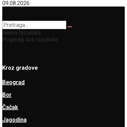
09.08.2026
Nema rezultata
Pogledaj sve rezultate
Kroz gradove
Beograd
Bor
Čačak
Jagodina