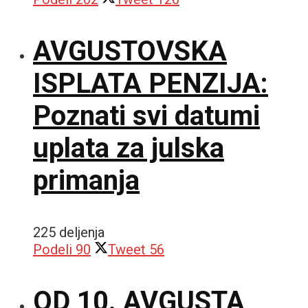
AVGUSTOVSKA
ISPLATA PENZIJA:
Poznati svi datumi
uplata za julska
primanja
225 deljenja
Podeli
90
Tweet
56
OD 10. AVGUSTA