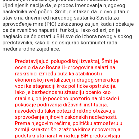
Ujedinjenih nacija da je proces imenovanja njegovog
naslednika već počeo. Šmit je istakao da je ovo pitanje
stavio na dnevni red narednog sastanka Saveta za
sprovođenje mira (PIC) zakazanog za jun, kada i očekuje
da će zvanično napustiti funkciju. Iako odlazi, on je
naglasio da će ostati u BiH sve do izbora novog visokog
predstavnika, kako bi se osigurao kontinuitet rada
međunarodne zajednice.
Predstavljajući polugodišnji izveštaj, Šmit je
ocenio da se Bosna i Hercegovina nalazi na
raskrsnici između puta ka stabilnosti i
ekonomskoj revitalizaciji i drugog smera koji
vodi ka stagnaciji kroz političke opstrukcije.
Iako je bezbednosnu situaciju ocenio kao
stabilnu, on je posebno upozorio na blokade i
pokušaje podrivanja državnih institucija,
navodeći da takvi potezi direktno otežavaju
sprovođenje njihovih zakonskih nadležnosti.
Prema njegovim rečima, političku atmosferu u
zemlji karakteriše izražena klima nepoverenja
podstaknuta narativima koji BiH predstavljaju