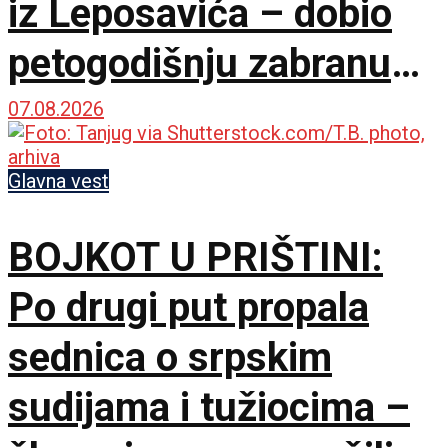
iz Leposavića – dobio
petogodišnju zabranu
ulaska na KiM
07.08.2026
Glavna vest
BOJKOT U PRIŠTINI:
Po drugi put propala
sednica o srpskim
sudijama i tužiocima –