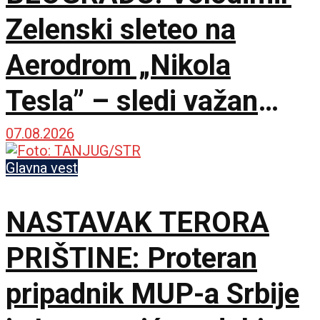
Zelenski sleteo na
Aerodrom „Nikola
Tesla” – sledi važan
sastanak sa Vučićem
07.08.2026
Glavna vest
NASTAVAK TERORA
PRIŠTINE: Proteran
pripadnik MUP-a Srbije