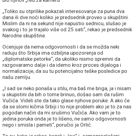
bio njihov „red za kameru“.
„Toliko su otprilike pokazali interesovanje za puna dva
dana ili dve noći koliko je predsednik proveo u skupštini.
Mislim da ni na sekund nije napustio sednicu, slušao je
svakog i to je trajalo više od 25 sati“, rekao je predsednik
Narodne skupštine.
Ocenjuje da nema odgovornosti i da se možda neki
raduju što Srbija ima ozbiljna upozorenja od
„diplomatske petorke“, da ukoliko nismo spremni da
razgovaramo dalje i da idemo kroz proces dijaloga i
normalizacije, da su tu potencijalno teške posledice po
našu zemlju.
„I sad se neko ponaša u stilu, ma baš me briga, ja i nisam
u skupstini da bih o tome brinuo, došao sam da rušim
Vučića. Videli ste da tako glase njihove poruke. A ako će
da se slomi kičma Srbiji i to nije problem ako je to za nas
pogodan način da mi srušimo Vučića. Ako vam je to
jedina poruka onda je to lišeno, ne samo odgovornosti
nego i smisla i pameti“, poručio je Orlić.