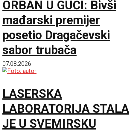
ORBAN U GUČI: Bivši
mađarski premijer
posetio Dragačevski
sabor trubača
07.08.2026
LASERSKA
LABORATORIJA STALA
JE U SVEMIRSKU