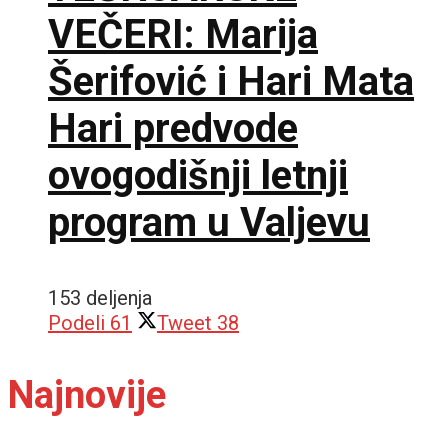
VEČERI: Marija
Šerifović i Hari Mata
Hari predvode
ovogodišnji letnji
program u Valjevu
153 deljenja
Podeli
61
Tweet
38
Najnovije