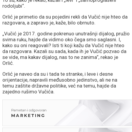
To su, kako je rekao, kazali i „levi“ i „samoproglašeni
rodoljubi“.
Orlić je primetio da su pojedini rekli da Vučić nije hteo da
razgovara, a zapravo je, kaže, bilo obrnuto.
„Vučić je 2017. godine pokrenuo unutrašnji dijalog, pružio
svima ruku, hajde da vidimo oko čega smo saglasni. I,
kako su oni reagovali? Isti ti koji kažu da Vučić nije hteo
da razgovara. Kazali su sada, kada ih je Vučić pozvao da
se vide, ma kakav dijalog, nas to ne zanima“, rekao je
Orlić.
Orlić je naveo da su i tada te stranke, i leve i desne
orijentacije, napravili međusobno jedinstvo, ali ne na
temu zaštite državne politike, već na temu, hajde da
zajedno rušimo Vučića.