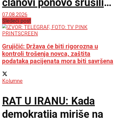
članovi ponovo srušili
kvorum
07.08.2026
Sledeći post
Grujičić: Država će biti rigorozna u
kontroli trošenja novca, zaštita
podataka pacijenata mora biti savršena
Kolumne
RAT U IRANU: Kada
demokratija miriše na