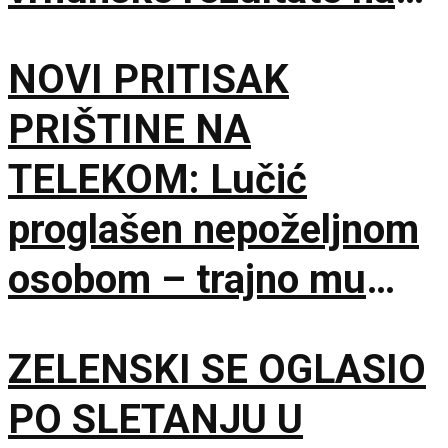
međunarodnoj sceni
NOVI PRITISAK
PRIŠTINE NA
TELEKOM: Lučić
proglašen nepoželjnom
osobom – trajno mu
zabranjen ulazak na
ZELENSKI SE OGLASIO
KiM
PO SLETANJU U