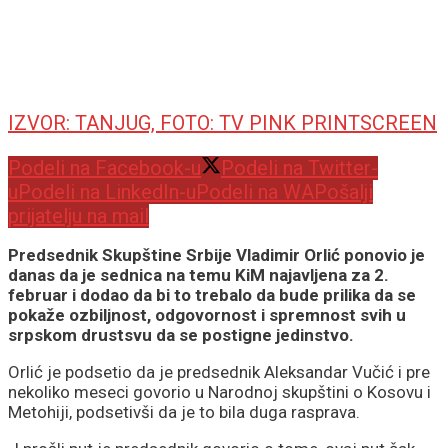
IZVOR: TANJUG, FOTO: TV PINK PRINTSCREEN
Podeli na Facebook-u
Podeli na Twitter-
u
Podeli na LinkedIn-u
Podeli na WA
Pošalji
prijatelju na mail
Predsednik Skupštine Srbije Vladimir Orlić ponovio je
danas da je sednica na temu KiM najavljena za 2.
februar i dodao da bi to trebalo da bude prilika da se
pokaže ozbiljnost, odgovornost i spremnost svih u
srpskom drustsvu da se postigne jedinstvo.
Orlić je podsetio da je predsednik Aleksandar Vučić i pre
nekoliko meseci govorio u Narodnoj skupštini o Kosovu i
Metohiji, podsetivši da je to bila duga rasprava.