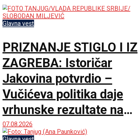
Glavna vest
PRIZNANJE STIGLO I IZ
ZAGREBA: Istoričar
Jakovina potvrdio –
Vučićeva politika daje
vrhunske rezultate na
međunarodnoj sceni
07.08.2026
Glavna vest