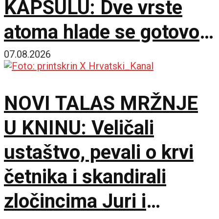
KAPSULU: Dve vrste
atoma hlade se gotovo
do apsolutne nule
07.08.2026
NOVI TALAS MRŽNJE
U KNINU: Veličali
ustaštvo, pevali o krvi
četnika i skandirali
zločincima Juri i