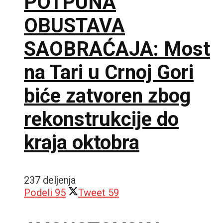
POTPUNA
OBUSTAVA
SAOBRAĆAJA: Most
na Tari u Crnoj Gori
biće zatvoren zbog
rekonstrukcije do
kraja oktobra
237 deljenja
Podeli
95
Tweet
59