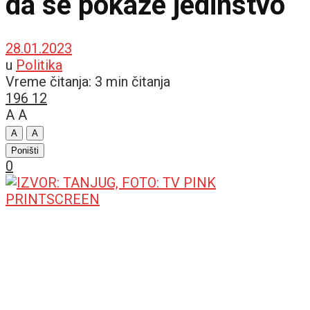
da se pokaže jedinstvo
28.01.2023
u
Politika
Vreme čitanja: 3 min čitanja
196
12
A
A
A
A
Poništi
0