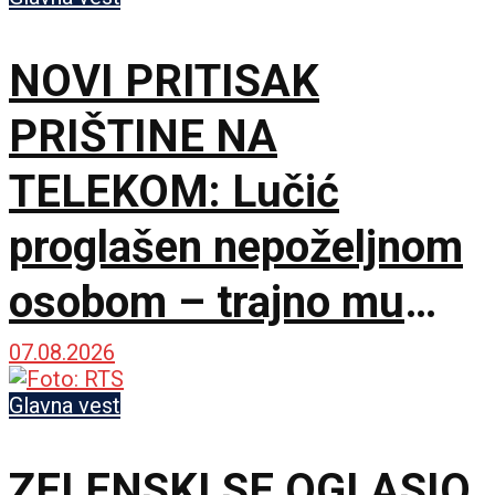
NOVI PRITISAK
PRIŠTINE NA
TELEKOM: Lučić
proglašen nepoželjnom
osobom – trajno mu
zabranjen ulazak na
07.08.2026
KiM
Glavna vest
ZELENSKI SE OGLASIO