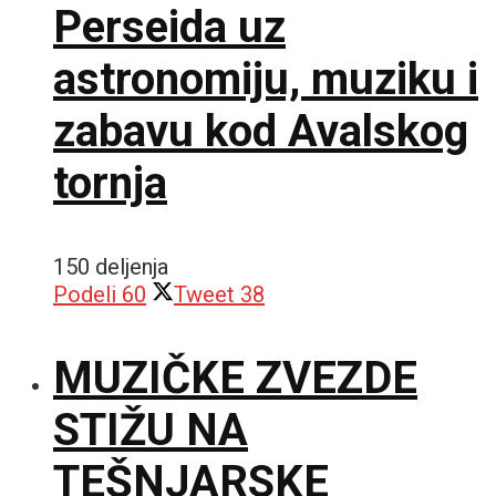
Perseida uz
astronomiju, muziku i
zabavu kod Avalskog
tornja
150 deljenja
Podeli
60
Tweet
38
MUZIČKE ZVEZDE
STIŽU NA
TEŠNJARSKE