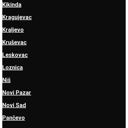
Kikinda
Kragujevac
Kraljevo
Kruševac
Leskovac
Loznica
Niš
Novi Pazar
Novi Sad
Pančevo