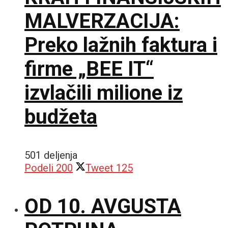
MALVERZACIJA:
Preko lažnih faktura i
firme „BEE IT“
izvlačili milione iz
budžeta
501 deljenja
Podeli
200
Tweet
125
OD 10. AVGUSTA