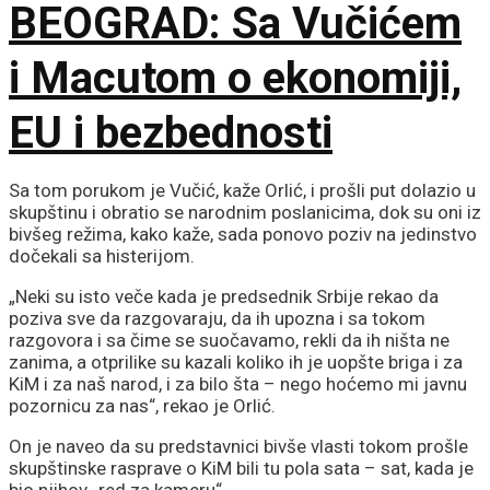
BEOGRAD: Sa Vučićem
i Macutom o ekonomiji,
EU i bezbednosti
Sa tom porukom je Vučić, kaže Orlić, i prošli put dolazio u
skupštinu i obratio se narodnim poslanicima, dok su oni iz
bivšeg režima, kako kaže, sada ponovo poziv na jedinstvo
dočekali sa histerijom.
„Neki su isto veče kada je predsednik Srbije rekao da
poziva sve da razgovaraju, da ih upozna i sa tokom
razgovora i sa čime se suočavamo, rekli da ih ništa ne
zanima, a otprilike su kazali koliko ih je uopšte briga i za
KiM i za naš narod, i za bilo šta – nego hoćemo mi javnu
pozornicu za nas“, rekao je Orlić.
On je naveo da su predstavnici bivše vlasti tokom prošle
skupštinske rasprave o KiM bili tu pola sata – sat, kada je