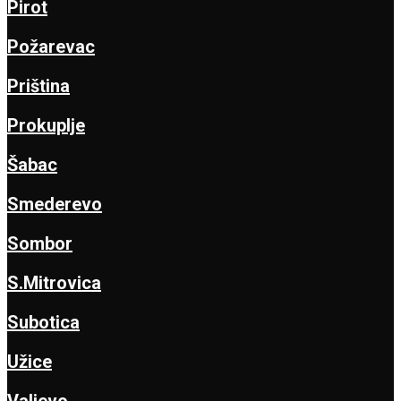
Pirot
Požarevac
Priština
Prokuplje
Šabac
Smederevo
Sombor
S.Mitrovica
Subotica
Užice
Valjevo