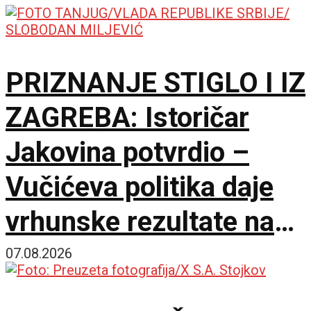
PRIZNANJE STIGLO I IZ
ZAGREBA: Istoričar
Jakovina potvrdio –
Vučićeva politika daje
vrhunske rezultate na
međunarodnoj sceni
07.08.2026