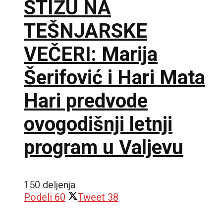
STIŽU NA
TEŠNJARSKE
VEČERI: Marija
Šerifović i Hari Mata
Hari predvode
ovogodišnji letnji
program u Valjevu
150 deljenja
Podeli
60
Tweet
38