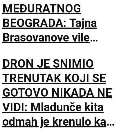
MEĐURATNOG
BEOGRADA: Tajna
Brasovanove vile
ponovo sija starim
DRON JE SNIMIO
sjajem
TRENUTAK KOJI SE
GOTOVO NIKADA NE
VIDI: Mladunče kita
odmah je krenulo ka