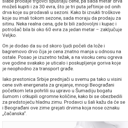
slabe prodaje trgovci spustaju cene, pa sada metar drva
možeš kupiti i za 30 evra, što je tri puta jeftinije od onih
drva koje su prodavali u sezoni. Kako bi izvukli troškove
koje su imali tokom sezone, sada moraju da prodaju za
sitinu. Neka realna cena, gde bi bili zadovoljni i kupac i
potrošač bila bi oko 60 evra za jedan metar – zaključuje
Veljko.
On je dodao da su od skoro ljudi počeli da lože i
bagremovo drvo čija je cena znatno manja u odnosu na
ostale. Posao je izuzetno težak, a na visoku cenu ogreva
ove godine svakako je uticalo i poskupljenje goriva koje
je neophodno za transport građe.
Iako prestonica Srbije prednjači u svemu pa tako u visini
cene svih energenata za grejanje, mnogi Beograđani
početkom leta pohrlili su upravo u Šumadiju bogatu
šumom i otkupili ogromne količine, kako bi se obezbedili
za predstojeću hladnu zimu. Prodavci u šali kažu da će se
i Beograđani ove zime grejati drvima koja nose oznaku
„čačanska“.