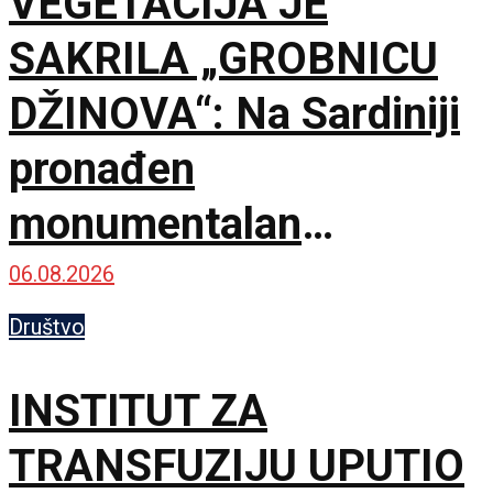
VEGETACIJA JE
SAKRILA „GROBNICU
DŽINOVA“: Na Sardiniji
pronađen
monumentalan
kompleks iz bronzanog
06.08.2026
doba
Društvo
INSTITUT ZA
TRANSFUZIJU UPUTIO