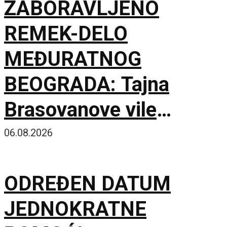
ZABORAVLJENO
REMEK-DELO
MEĐURATNOG
BEOGRADA: Tajna
Brasovanove vile
ponovo sija starim
06.08.2026
sjajem
ODREĐEN DATUM
JEDNOKRATNE