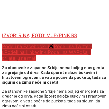
IZVOR: RINA, FOTO: MUP/PINK.RS
Podeli na Facebook-u
Podeli na Twitter-
u
Podeli na LinkedIn-u
Podeli na WA
Pošalji
prijatelju na mail
Za stanovnike zapadne Srbije nema boljeg energenta
za grejanje od drva. Kada šporet nalože bukovim i
hrastovim ogrevom, a vatra počne da pucketa, tada su
sigurni da zimu neće ni osetiti.
Za stanovnike zapadne Srbije nema boljeg energenta za
grejanje od drva. Kada šporet nalože bukovim i hrastovim
ogrevom, a vatra počne da pucketa, tada su sigurni da
zimu neće ni osetiti.