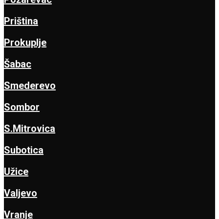
Priština
Prokuplje
Šabac
Smederevo
Sombor
S.Mitrovica
Subotica
Užice
Valjevo
Vranje