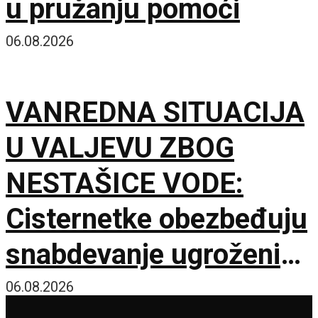
u pružanju pomoći
06.08.2026
VANREDNA SITUACIJA
U VALJEVU ZBOG
NESTAŠICE VODE:
Cisternetke obezbeđuju
snabdevanje ugroženih
naselja
06.08.2026