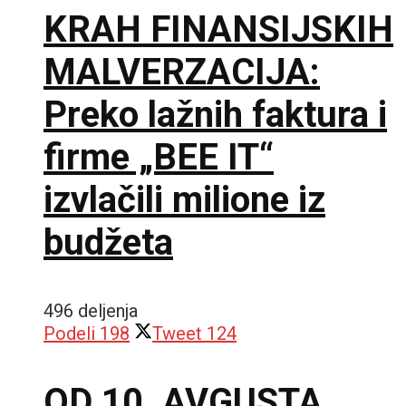
KRAH FINANSIJSKIH
MALVERZACIJA:
Preko lažnih faktura i
firme „BEE IT“
izvlačili milione iz
budžeta
496 deljenja
Podeli
198
Tweet
124
OD 10. AVGUSTA