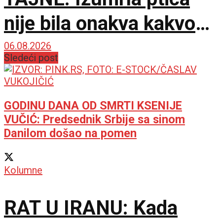
nije bila onakva kakvom
je zamišljamo
06.08.2026
Sledeći post
GODINU DANA OD SMRTI KSENIJE
VUČIĆ: Predsednik Srbije sa sinom
Danilom došao na pomen
Kolumne
RAT U IRANU: Kada