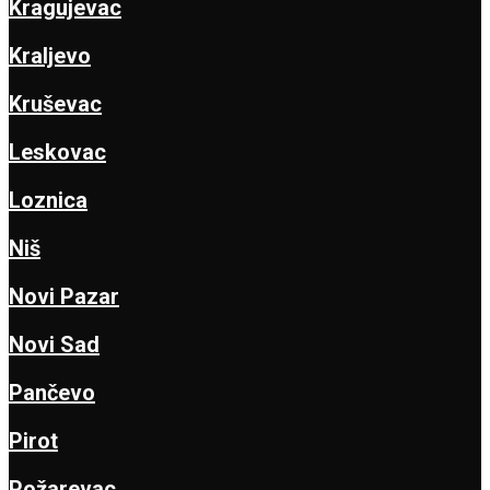
Kragujevac
Kraljevo
Kruševac
Leskovac
Loznica
Niš
Novi Pazar
Novi Sad
Pančevo
Pirot
Požarevac