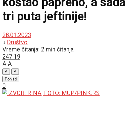
koštao papreno, a sada
tri puta jeftinije!
28.01.2023
u
Društvo
Vreme čitanja: 2 min čitanja
247
19
A
A
A
A
Poništi
0