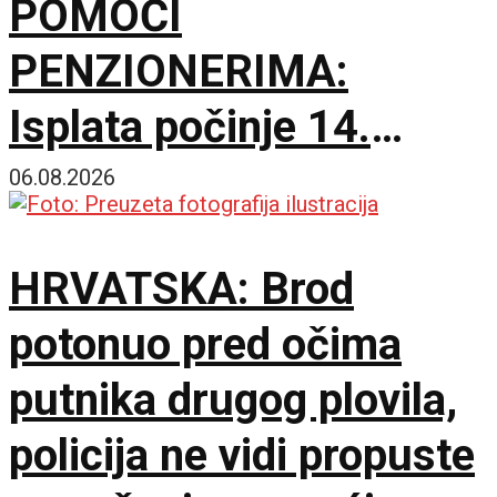
POMOĆI
PENZIONERIMA:
Isplata počinje 14.
septembra
06.08.2026
HRVATSKA: Brod
potonuo pred očima
putnika drugog plovila,
policija ne vidi propuste