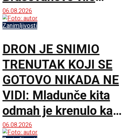
ponovo sija starim
06.08.2026
sjajem
Zanimljivosti
DRON JE SNIMIO
TRENUTAK KOJI SE
GOTOVO NIKADA NE
VIDI: Mladunče kita
odmah je krenulo ka
prvom udahu
06.08.2026