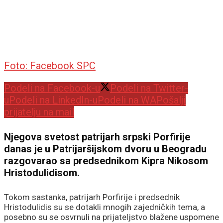
Foto: Facebook SPC
Podeli na Facebook-u
Podeli na Twitter-
u
Podeli na LinkedIn-u
Podeli na WA
Pošalji
prijatelju na mail
Njegova svetost patrijarh srpski Porfirije
danas je u Patrijaršijskom dvoru u Beogradu
razgovarao sa predsednikom Kipra Nikosom
Hristodulidisom.
Tokom sastanka, patrijarh Porfirije i predsednik
Hristodulidis su se dotakli mnogih zajedničkih tema, a
posebno su se osvrnuli na prijateljstvo blažene uspomene