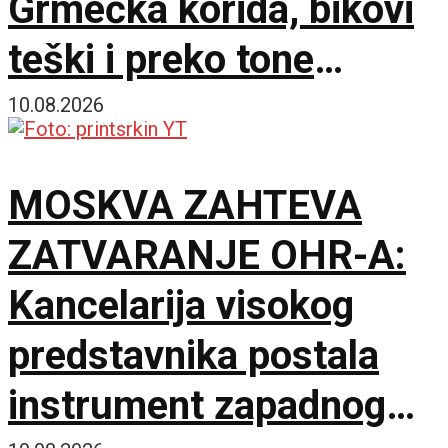
Grmečka korida, bikovi
teški i preko tone
ukrstili rogove
10.08.2026
MOSKVA ZAHTEVA
ZATVARANJE OHR-A:
Kancelarija visokog
predstavnika postala
instrument zapadnog