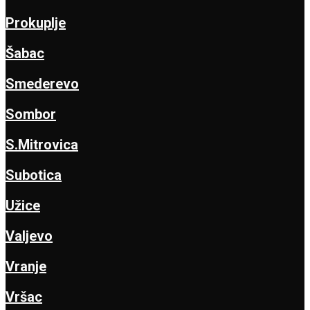
Prokuplje
Šabac
Smederevo
Sombor
S.Mitrovica
Subotica
Užice
Valjevo
Vranje
Vršac