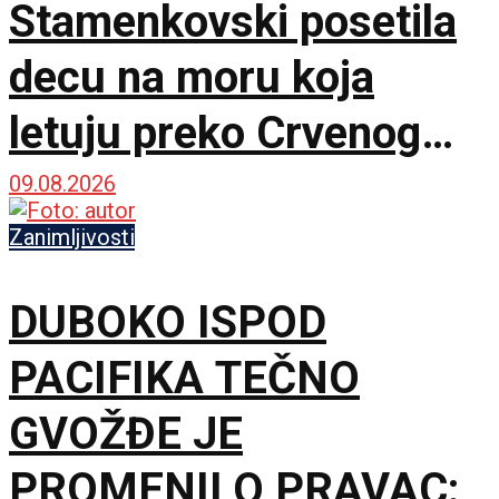
Stamenkovski posetila
decu na moru koja
letuju preko Crvenog
krsta
09.08.2026
Zanimljivosti
DUBOKO ISPOD
PACIFIKA TEČNO
GVOŽĐE JE
PROMENILO PRAVAC: