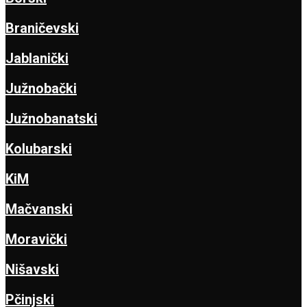
Braničevski
Jablanički
Južnobački
Južnobanatski
Kolubarski
KiM
Mačvanski
Moravički
Nišavski
Pčinjski