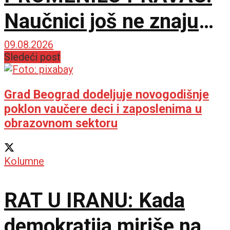
Naučnici još ne znaju
šta ga je nateralo da se
09.08.2026
Sledeći post
okrene
Grad Beograd dodeljuje novogodišnje
poklon vaučere deci i zaposlenima u
obrazovnom sektoru
Kolumne
RAT U IRANU: Kada
demokratija miriše na