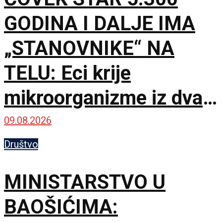
GODINA I DALJE IMA
„STANOVNIKE“ NA
TELU: Eci krije
mikroorganizme iz dva
potpuno različita sveta
09.08.2026
Društvo
MINISTARSTVO U
BAOŠIĆIMA: