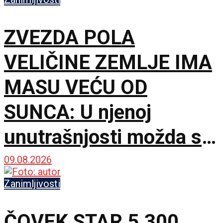
obične prevare
ZVEZDA POLA
VELIČINE ZEMLJE IMA
MASU VEĆU OD
SUNCA: U njenoj
unutrašnjosti možda se
krije gotovo čisti
09.08.2026
kiseonik i neon
Zanimljivosti
ČOVEK STAR 5.300