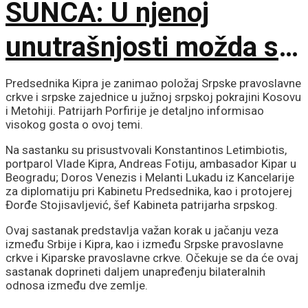
SUNCA: U njenoj
unutrašnjosti možda se
krije gotovo čisti
Predsednika Kipra je zanimao položaj Srpske pravoslavne
crkve i srpske zajednice u južnoj srpskoj pokrajini Kosovu
kiseonik i neon
i Metohiji. Patrijarh Porfirije je detaljno informisao
visokog gosta o ovoj temi.
Na sastanku su prisustvovali Konstantinos Letimbiotis,
portparol Vlade Kipra, Andreas Fotiju, ambasador Kipar u
Beogradu; Doros Venezis i Melanti Lukadu iz Kancelarije
za diplomatiju pri Kabinetu Predsednika, kao i protojerej
Đorđe Stojisavljević, šef Kabineta patrijarha srpskog.
Ovaj sastanak predstavlja važan korak u jačanju veza
između Srbije i Kipra, kao i između Srpske pravoslavne
crkve i Kiparske pravoslavne crkve. Očekuje se da će ovaj
sastanak doprineti daljem unapređenju bilateralnih
odnosa između dve zemlje.