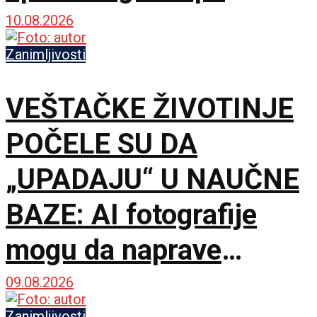
„Srbija te zove”
10.08.2026
Zanimljivosti
VEŠTAČKE ŽIVOTINJE
POČELE SU DA
„UPADAJU“ U NAUČNE
BAZE: AI fotografije
mogu da naprave
problem mnogo veći od
09.08.2026
Zanimljivosti