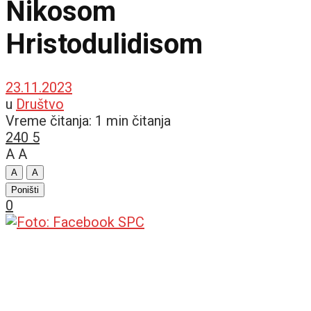
Nikosom
Hristodulidisom
23.11.2023
u
Društvo
Vreme čitanja: 1 min čitanja
240
5
A
A
A
A
Poništi
0