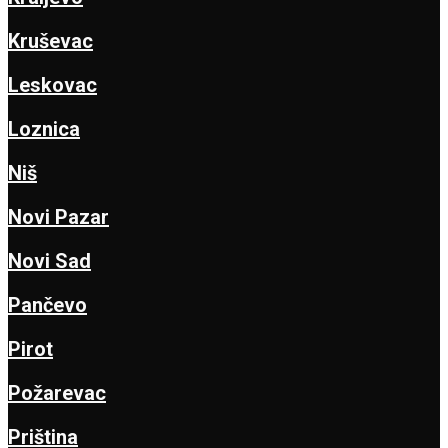
Kruševac
Leskovac
Loznica
Niš
Novi Pazar
Novi Sad
Pančevo
Pirot
Požarevac
Priština