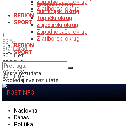
Zapadnobački okrug
Sremski okrug
Zlatiborski okrug
Šumadijski okrug
REGION
Toplički okrug
SPORT
Zaječarski okrug
Zapadnobački okrug
Zlatiborski okrug
32
°c
REGION
Stari Grad
SPORT
30
°
Пет
30
°
Суб
30
°
Нед
Nema rezultata
32
°
Пон
Pogledaj sve rezultate
Naslovna
Danas
Politika