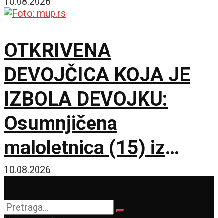
neokolonijalizma
10.08.2026
OTKRIVENA
DEVOJČICA KOJA JE
IZBOLA DEVOJKU:
Osumnjičena
maloletnica (15) iz
Beograda privedena i
10.08.2026
saslušana, pronađen i