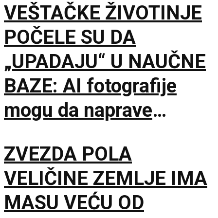
VEŠTAČKE ŽIVOTINJE
POČELE SU DA
„UPADAJU“ U NAUČNE
BAZE: AI fotografije
mogu da naprave
problem mnogo veći od
ZVEZDA POLA
obične prevare
VELIČINE ZEMLJE IMA
MASU VEĆU OD