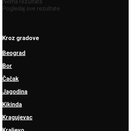
nož
Nema rezultata
Pogledaj sve rezultate
Kroz gradove
Beograd
Bor
Čačak
Jagodina
Kikinda
Kragujevac
Kraljevo