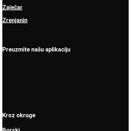
Zaječar
Zrenjanin
Preuzmite našu aplikaciju
Kroz okruge
Borski