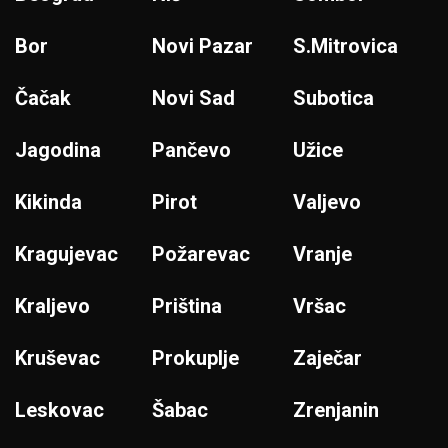
Bor
Novi Pazar
S.Mitrovica
Čačak
Novi Sad
Subotica
Jagodina
Pančevo
Užice
Kikinda
Pirot
Valjevo
Kragujevac
Požarevac
Vranje
Kraljevo
Priština
Vršac
Kruševac
Prokuplje
Zaječar
Leskovac
Šabac
Zrenjanin