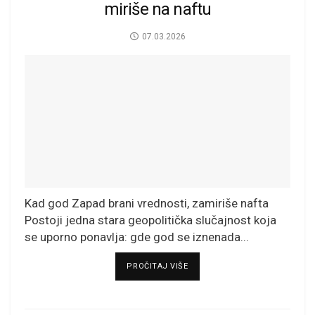
miriše na naftu
07.03.2026
Kad god Zapad brani vrednosti, zamiriše nafta
Postoji jedna stara geopolitička slučajnost koja
se uporno ponavlja: gde god se iznenada...
DETAILS
PROČITAJ VIŠE