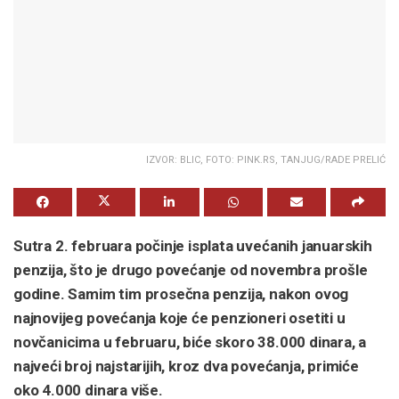
IZVOR: BLIC, FOTO: PINK.RS, TANJUG/RADE PRELIĆ
Sutra 2. februara počinje isplata uvećanih januarskih
penzija, što je drugo povećanje od novembra prošle
godine. Samim tim prosečna penzija, nakon ovog
najnovijeg povećanja koje će penzioneri osetiti u
novčanicima u februaru, biće skoro 38.000 dinara, a
najveći broj najstarijih, kroz dva povećanja, primiće
oko 4.000 dinara više.