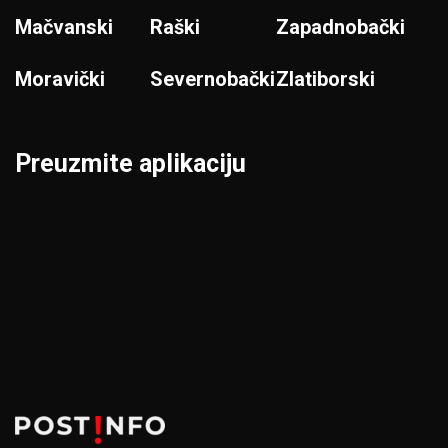
Mačvanski
Raški
Zapadnobački
Moravički
Severnobački
Zlatiborski
Preuzmite aplikaciju