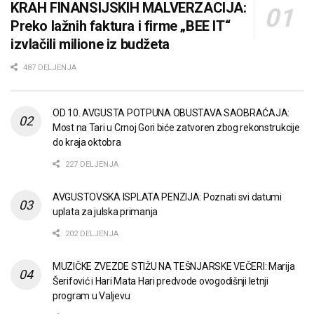
KRAH FINANSIJSKIH MALVERZACIJA:
Preko lažnih faktura i firme „BEE IT“
izvlačili milione iz budžeta
487 DELJENJA
OD 10. AVGUSTA POTPUNA OBUSTAVA SAOBRAĆAJA:
Most na Tari u Crnoj Gori biće zatvoren zbog rekonstrukcije
do kraja oktobra
227 DELJENJA
AVGUSTOVSKA ISPLATA PENZIJA: Poznati svi datumi
uplata za julska primanja
202 DELJENJA
MUZIČKE ZVEZDE STIŽU NA TEŠNJARSKE VEČERI: Marija
Šerifović i Hari Mata Hari predvode ovogodišnji letnji
program u Valjevu