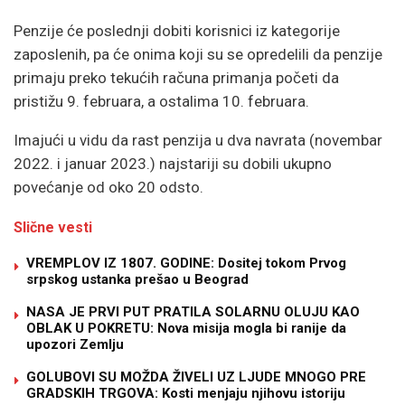
Penzije će poslednji dobiti korisnici iz kategorije
zaposlenih, pa će onima koji su se opredelili da penzije
primaju preko tekućih računa primanja početi da
pristižu 9. februara, a ostalima 10. februara.
Imajući u vidu da rast penzija u dva navrata (novembar
2022. i januar 2023.) najstariji su dobili ukupno
povećanje od oko 20 odsto.
Slične vesti
VREMPLOV IZ 1807. GODINE: Dositej tokom Prvog
srpskog ustanka prešao u Beograd
NASA JE PRVI PUT PRATILA SOLARNU OLUJU KAO
OBLAK U POKRETU: Nova misija mogla bi ranije da
upozori Zemlju
GOLUBOVI SU MOŽDA ŽIVELI UZ LJUDE MNOGO PRE
GRADSKIH TRGOVA: Kosti menjaju njihovu istoriju