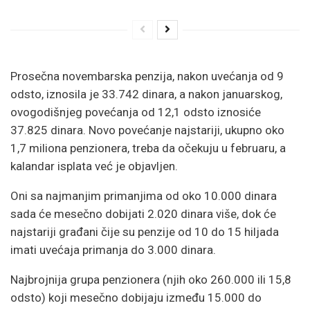
Prosečna novembarska penzija, nakon uvećanja od 9
odsto, iznosila je 33.742 dinara, a nakon januarskog,
ovogodišnjeg povećanja od 12,1 odsto iznosiće
37.825 dinara. Novo povećanje najstariji, ukupno oko
1,7 miliona penzionera, treba da očekuju u februaru, a
kalandar isplata već je objavljen.
Oni sa najmanjim primanjima od oko 10.000 dinara
sada će mesečno dobijati 2.020 dinara više, dok će
najstariji građani čije su penzije od 10 do 15 hiljada
imati uvećaja primanja do 3.000 dinara.
Najbrojnija grupa penzionera (njih oko 260.000 ili 15,8
odsto) koji mesečno dobijaju između 15.000 do