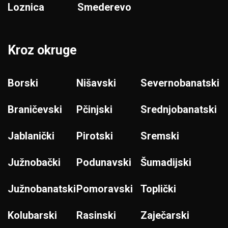
Loznica
Smederevo
Kroz okruge
Borski
Nišavski
Severnobanatski
Braničevski
Pčinjski
Srednjobanatski
Jablanički
Pirotski
Sremski
Južnobački
Podunavski
Šumadijski
Južnobanatski
Pomoravski
Toplički
Kolubarski
Rasinski
Zaječarski