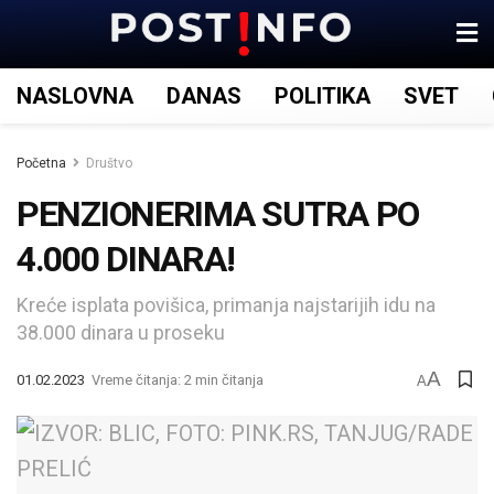
NASLOVNA
DANAS
POLITIKA
SVET
Početna
Društvo
PENZIONERIMA SUTRA PO
4.000 DINARA!
Kreće isplata povišica, primanja najstarijih idu na
38.000 dinara u proseku
A
01.02.2023
Vreme čitanja: 2 min čitanja
A