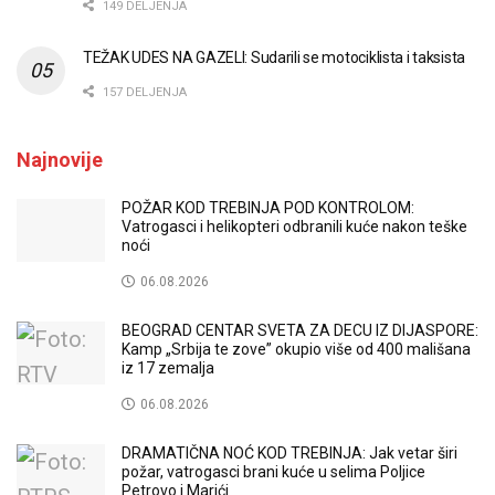
149 DELJENJA
TEŽAK UDES NA GAZELI: Sudarili se motociklista i taksista
157 DELJENJA
Najnovije
POŽAR KOD TREBINJA POD KONTROLOM:
Vatrogasci i helikopteri odbranili kuće nakon teške
noći
06.08.2026
BEOGRAD CENTAR SVETA ZA DECU IZ DIJASPORE:
Kamp „Srbija te zove” okupio više od 400 mališana
iz 17 zemalja
06.08.2026
DRAMATIČNA NOĆ KOD TREBINJA: Jak vetar širi
požar, vatrogasci brani kuće u selima Poljice
Petrovo i Marići