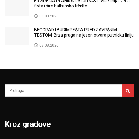
ER SRBIJA PLANIRA DALJI RAST: Više linija, veća
flota i šire balkansko tržište
08.08.2026
BEOGRAD I BUDIMPEŠTA PRED ZAVRŠNIM
TESTOM: Brza pruga na jesen otvara putničku liniju
08.08.2026
Kroz gradove