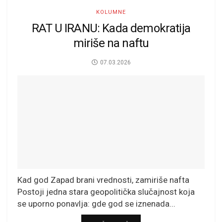
KOLUMNE
RAT U IRANU: Kada demokratija
miriše na naftu
07.03.2026
Kad god Zapad brani vrednosti, zamiriše nafta
Postoji jedna stara geopolitička slučajnost koja
se uporno ponavlja: gde god se iznenada...