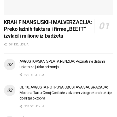
KRAH FINANSIJSKIH MALVERZACIJA:
Preko lažnih faktura i firme „BEE IT“
izvlačili milione iz budžeta
504 DELJENJA
AVGUSTOVSKA ISPLATA PENZIJA: Poznati svi datumi
uplata za julska primanja
220 DELJENJA
OD 10. AVGUSTA POTPUNA OBUSTAVA SAOBRAĆAJA:
Most na Tari u Crnoj Gori biće zatvoren zbog rekonstrukcije
do kraja oktobra
238 DELJENJA