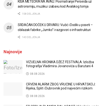
KIŠA METEORA NA AVALI: Posmatranje Perseida uz
astronomiju, muziku i zabavu kod Avalskog tornja
158 DELJENJA
SRDAČAN DOČEK U DRVARU: Vučić i Dodik u poseti –
obilazak fabrike „Jumko” i razgovori o infrastrukturi
143 DELJENJA
Najnovije
VIZUELNA HRONIKA DŽEZ FESTIVALA: Izložba
fotografija Vladimira Jovanovića u Barutani 4
08.08.2026
CRVENI ALARM ZBOG VRUĆINE U HRVATSKOJ:
Rijeka, Split i Dubrovnik pod najvećim rizikom
08.08.2026