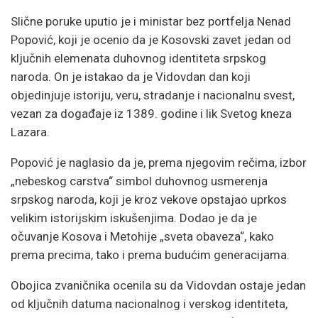
Slične poruke uputio je i ministar bez portfelja
Nenad
Popović
, koji je ocenio da je Kosovski zavet jedan od
ključnih elemenata duhovnog identiteta srpskog
naroda. On je istakao da je Vidovdan dan koji
objedinjuje istoriju, veru, stradanje i nacionalnu svest,
vezan za događaje iz 1389. godine i lik Svetog kneza
Lazara.
Popović je naglasio da je, prema njegovim rečima, izbor
„nebeskog carstva“ simbol duhovnog usmerenja
srpskog naroda, koji je kroz vekove opstajao uprkos
velikim istorijskim iskušenjima. Dodao je da je
očuvanje Kosova i Metohije „sveta obaveza“, kako
prema precima, tako i prema budućim generacijama.
Obojica zvaničnika ocenila su da Vidovdan ostaje jedan
od ključnih datuma nacionalnog i verskog identiteta,