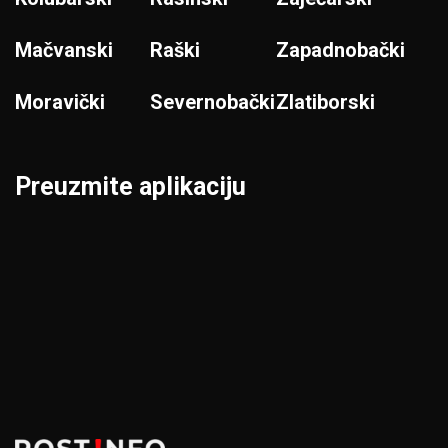
Mačvanski
Raški
Zapadnobački
Moravički
Severnobački
Zlatiborski
Preuzmite aplikaciju