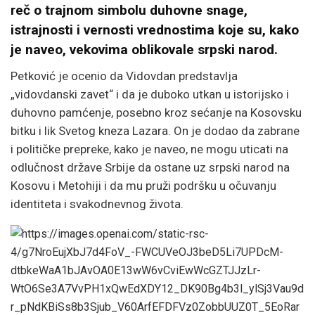
reč o trajnom simbolu duhovne snage,
istrajnosti i vernosti vrednostima koje su, kako
je naveo, vekovima oblikovale srpski narod.
Petković je ocenio da Vidovdan predstavlja
„vidovdanski zavet“ i da je duboko utkan u istorijsko i
duhovno pamćenje, posebno kroz sećanje na Kosovsku
bitku i lik Svetog kneza Lazara. On je dodao da zabrane
i političke prepreke, kako je naveo, ne mogu uticati na
odlučnost države Srbije da ostane uz srpski narod na
Kosovu i Metohiji i da mu pruži podršku u očuvanju
identiteta i svakodnevnog života.