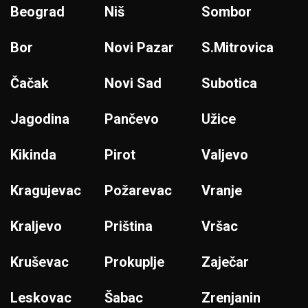
Beograd
Niš
Sombor
Bor
Novi Pazar
S.Mitrovica
Čačak
Novi Sad
Subotica
Jagodina
Pančevo
Užice
Kikinda
Pirot
Valjevo
Kragujevac
Požarevac
Vranje
Kraljevo
Priština
Vršac
Kruševac
Prokuplje
Zaječar
Leskovac
Šabac
Zrenjanin