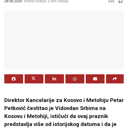
A
28.06.2026
Vreme čitanja: 2 min čitanja
A
Direktor Kancelarije za Kosovo i Metohiju
Petar
Petković
čestitao je Vidovdan Srbima na
Kosovu i Metohiji, ističući da ovaj praznik
predstavlja više od istorijskog datuma i da je