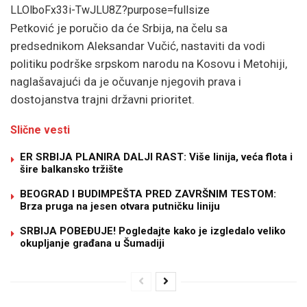
Petković je poručio da će Srbija, na čelu sa
predsednikom
Aleksandar Vučić
, nastaviti da vodi
politiku podrške srpskom narodu na Kosovu i Metohiji,
naglašavajući da je očuvanje njegovih prava i
dostojanstva trajni državni prioritet.
Slične vesti
ER SRBIJA PLANIRA DALJI RAST: Više linija, veća flota i
šire balkansko tržište
BEOGRAD I BUDIMPEŠTA PRED ZAVRŠNIM TESTOM:
Brza pruga na jesen otvara putničku liniju
SRBIJA POBEĐUJE! Pogledajte kako je izgledalo veliko
okupljanje građana u Šumadiji