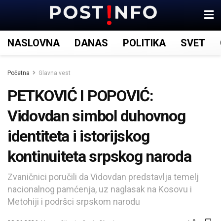
NASLOVNA
DANAS
POLITIKA
SVET
Početna
Glavna vest
PETKOVIĆ I POPOVIĆ:
Vidovdan simbol duhovnog
identiteta i istorijskog
kontinuiteta srpskog naroda
Zvaničnici poručili da Vidovdan predstavlja temelj
nacionalnog pamćenja, uz naglasak na Kosovu i
Metohiji i podršci srpskom narodu