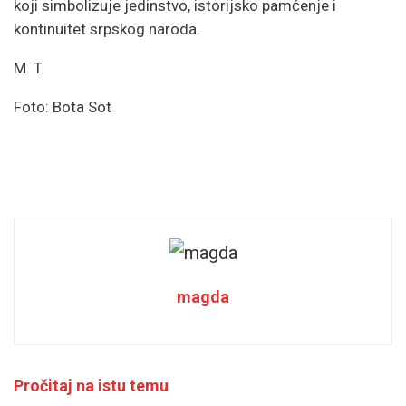
koji simbolizuje jedinstvo, istorijsko pamćenje i
kontinuitet srpskog naroda.
M. T.
Foto: Bota Sot
magda
Pročitaj na istu temu