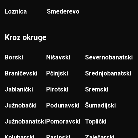
Loznica
Smederevo
Kroz okruge
Borski
Nišavski
Severnobanatski
Braničevski
Pčinjski
Srednjobanatski
Jablanički
Pirotski
Sremski
Južnobački
Podunavski
Šumadijski
Južnobanatski
Pomoravski
Toplički
Kolubarski
Rasinski
Zaječarski