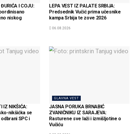
ĐURIĆA I COJU:
LEPA VEST IZ PALATE SRBIJA:
koordinisano
Predsednik Vučić prima učesnike
čno niskog
kampa Srbija te zove 2026
06.08.2026
GLAVNA VEST
 IZ NIKŠIĆA:
JASNA PORUKA BRNABIĆ
sko-nikšićka se
ZVANIČNIKU IZ SARAJEVA:
a odbrani SPC i
Rasturene sve laži i izmišljotine o
Vučiću