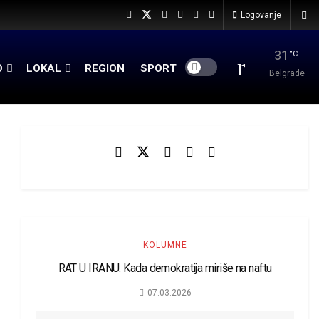
Logovanje
31
°C
O
LOKAL
REGION
SPORT
Belgrade
KOLUMNE
RAT U IRANU: Kada demokratija miriše na naftu
07.03.2026