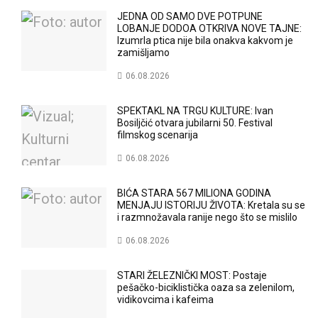
JEDNA OD SAMO DVE POTPUNE
LOBANJE DODOA OTKRIVA NOVE TAJNE:
Izumrla ptica nije bila onakva kakvom je
zamišljamo
06.08.2026
SPEKTAKL NA TRGU KULTURE: Ivan
Bosiljčić otvara jubilarni 50. Festival
filmskog scenarija
06.08.2026
BIĆA STARA 567 MILIONA GODINA
MENJAJU ISTORIJU ŽIVOTA: Kretala su se
i razmnožavala ranije nego što se mislilo
06.08.2026
STARI ŽELEZNIČKI MOST: Postaje
pešačko-biciklistička oaza sa zelenilom,
vidikovcima i kafeima