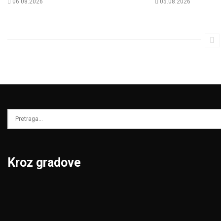
06.08.2026
05.08.2026
Kroz gradove
Beograd
Niš
Bor
Novi Pazar