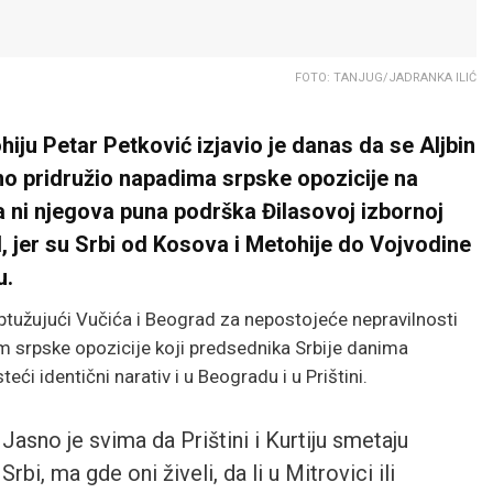
FOTO: TANJUG/JADRANKA ILIĆ
iju Petar Petković izjavio je danas da se Aljbin
no pridružio napadima srpske opozicije na
a ni njegova puna podrška Đilasovoj izbornoj
d, jer su Srbi od Kosova i Metohije do Vojvodine
u.
 optužujući Vučića i Beograd za nepostojeće nepravilnosti
 srpske opozicije koji predsednika Srbije danima
ći identični narativ i u Beogradu i u Prištini.
Jasno je svima da Prištini i Kurtiju smetaju
Srbi, ma gde oni živeli, da li u Mitrovici ili