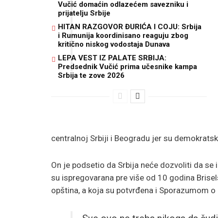
Vučić domaćin odlazećem savezniku i
prijatelju Srbije
HITAN RAZGOVOR ĐURIĆA I COJU: Srbija
i Rumunija koordinisano reaguju zbog
kritično niskog vodostaja Dunava
LEPA VEST IZ PALATE SRBIJA:
Predsednik Vučić prima učesnike kampa
Srbija te zove 2026
centralnoj Srbiji i Beogradu jer su demokratsk
On je podsetio da Srbija neće dozvoliti da se
su ispregovarana pre više od 10 godina Bris
opština, a koja su potvrđena i Sporazumom o 