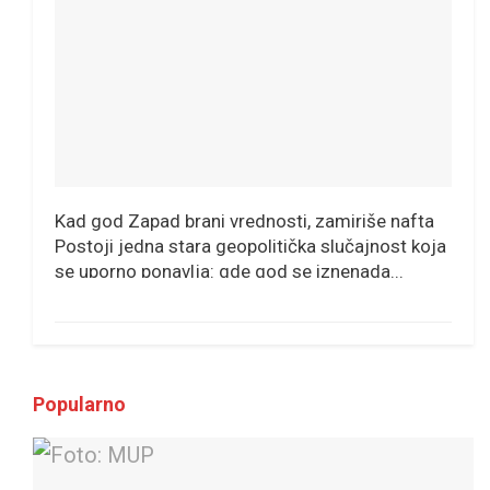
Kad god Zapad brani vrednosti, zamiriše nafta
Postoji jedna stara geopolitička slučajnost koja
se uporno ponavlja: gde god se iznenada...
Popularno