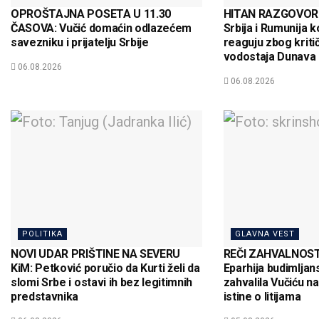
OPROŠTAJNA POSETA U 11.30
HITAN RAZGOVOR 
ČASOVA: Vučić domaćin odlazećem
Srbija i Rumunija 
savezniku i prijatelju Srbije
reaguju zbog kriti
vodostaja Dunava
06.08.2026
06.08.2026
POLITIKA
GLAVNA VEST
NOVI UDAR PRIŠTINE NA SEVERU
REČI ZAHVALNOSTI
KiM: Petković poručio da Kurti želi da
Eparhija budimljan
slomi Srbe i ostavi ih bez legitimnih
zahvalila Vučiću n
predstavnika
istine o litijama