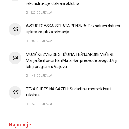
rekonstrukcije do kraja oktobra
227 DELJENJA
AVGUSTOVSKA ISPLATA PENZIJA: Poznati svi datumi
uplata za julska primanja
203 DELJENJA
MUZIČKE ZVEZDE STIŽU NA TEŠNJARSKE VEČERI:
Marija Šerifović i Hari Mata Hari predvode ovogodišnji
letnji program u Valjevu
149 DELJENJA
TEŽAK UDES NA GAZELI: Sudarili se motociklista i
taksista
157 DELJENJA
Najnovije