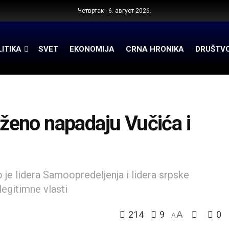
Четвртак - 6. август 2026.
ITIKA
SVET
EKONOMIJA
CRNA HRONIKA
DRUŠTV
ruženo napadaju Vučića i
 je lidera Samoopredeljenja i lidera srpske
legitimne vlasti
214
9
A
0
A