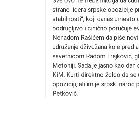
Sve ovo ne treba nikoga da čudi
strane lidera srpske opozicije p
stabilnosti“, koji danas umesto 
podrugljivo i cinično poručuje 
Nenadom Rašićem da piše novi 
udruženje dživdžana koje predla
savetnicom Radom Trajković, 
Metohiji. Sada je jasno kao dan
KiM, Kurti direktno želeo da s
opoziciji, ali im je srpski naro
Petković.