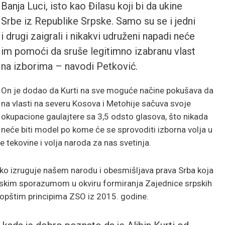
Banja Luci, isto kao Đilasu koji bi da ukine
Srbe iz Republike Srpske. Samo su se i jedni
i drugi zaigrali i nikakvi udruženi napadi neće
im pomoći da sruše legitimno izabranu vlast
na izborima – navodi Petković.
On je dodao da Kurti na sve moguće načine pokušava da
na vlasti na severu Kosova i Metohije sačuva svoje
okupacione gaulajtere sa 3,5 odsto glasova, što nikada
neće biti model po kome će se sprovoditi izborna volja u
e tekovine i volja naroda za nas svetinja.
 iko izruguje našem narodu i obesmišljava prava Srba koja
elskim sporazumom u okviru formiranja Zajednice srpskih
opštim principima ZSO iz 2015. godine.