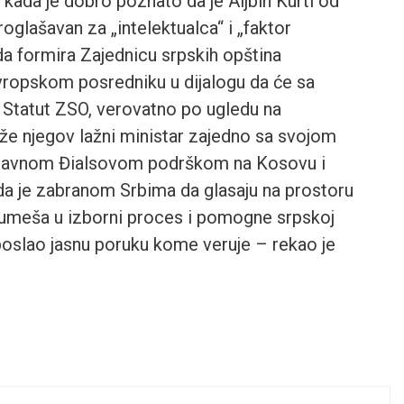
 kada je dobro poznato da je Aljbin Kurti od
roglašavan za „intelektualca“ i „faktor
da formira Zajednicu srpskih opština
evropskom posredniku u dijalogu da će sa
Statut ZSO, verovatno po ugledu na
že njegov lažni ministar zajedno sa svojom
glavnom Đialsovom podrškom na Kosovu i
 da je zabranom Srbima da glasaju na prostoru
e umeša u izborni proces i pomogne srpskoj
d poslao jasnu poruku kome veruje – rekao je