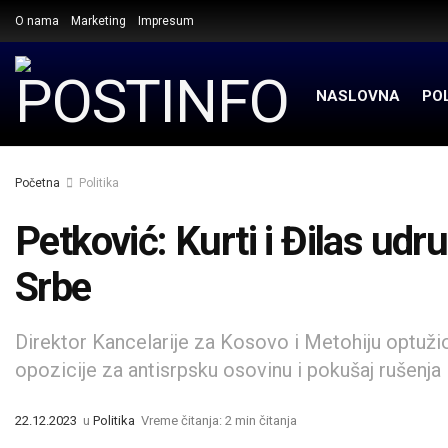
O nama
Marketing
Impresum
NASLOVNA
POL
Početna
Politika
Petković: Kurti i Đilas ud
Srbe
Direktor Kancelarije za Kosovo i Metohiju optužio
opozicije za antisrpsku osovinu i pokušaj rušenja 
22.12.2023
u
Politika
Vreme čitanja: 2 min čitanja