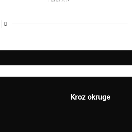
05.08.2026
Kroz okruge
Sombor
Borski
S.Mitrovica
Braničevski