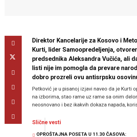
Direktor Kancelarije za Kosovo i Metoh
Kurti, lider Samoopredeljenja, otvore
predsednika Aleksandra Vučića, ali d
listi nije im pomogla da prevare naro
dobro prozreli ovu antisrpsku osovin
Petković je u pisanoj izjavi naveo da je Kurti
na izborima, stao rame uz rame sa onim delom
neosnovano i bez ikakvih dokaza napada, koriste
Slične vesti
OPROŠTAJNA POSETA U 11.30 ČASOVA: