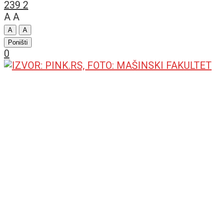
239
2
A
A
A
A
Poništi
0