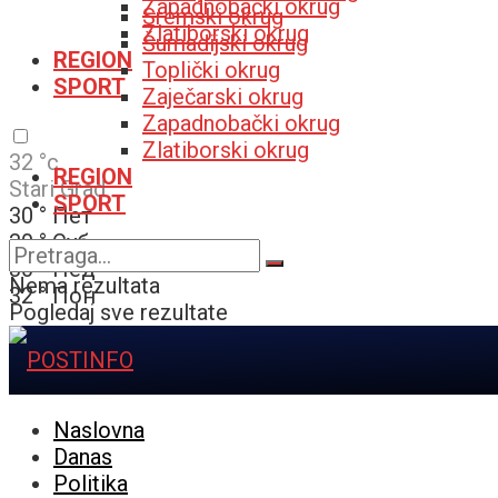
Zapadnobački okrug
Sremski okrug
Zlatiborski okrug
Šumadijski okrug
REGION
Toplički okrug
SPORT
Zaječarski okrug
Zapadnobački okrug
Zlatiborski okrug
32
°c
REGION
Stari Grad
SPORT
30
°
Пет
30
°
Суб
30
°
Нед
Nema rezultata
32
°
Пон
Pogledaj sve rezultate
Naslovna
Danas
Politika