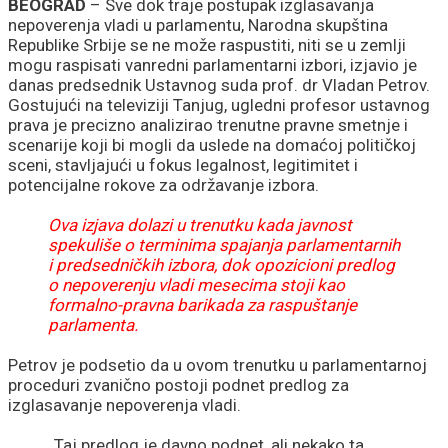
BEOGRAD
– Sve dok traje postupak izglasavanja
nepoverenja vladi u parlamentu, Narodna skupština
Republike Srbije se ne može raspustiti, niti se u zemlji
mogu raspisati vanredni parlamentarni izbori, izjavio je
danas predsednik Ustavnog suda prof. dr Vladan Petrov.
Gostujući na televiziji Tanjug, ugledni profesor ustavnog
prava je precizno analizirao trenutne pravne smetnje i
scenarije koji bi mogli da uslede na domaćoj političkoj
sceni, stavljajući u fokus legalnost, legitimitet i
potencijalne rokove za održavanje izbora.
Ova izjava dolazi u trenutku kada javnost
spekuliše o terminima spajanja parlamentarnih
i predsedničkih izbora, dok opozicioni predlog
o nepoverenju vladi mesecima stoji kao
formalno-pravna barikada za raspuštanje
parlamenta.
Petrov je podsetio da u ovom trenutku u parlamentarnoj
proceduri zvanično postoji podnet predlog za
izglasavanje nepoverenja vladi.
„Taj predlog je davno podnet, ali nekako ta