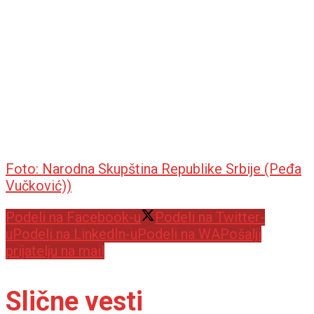
Foto: Narodna Skupština Republike Srbije (Peđa
Vučković))
Podeli na Facebook-u
Podeli na Twitter-
u
Podeli na LinkedIn-u
Podeli na WA
Pošalji
prijatelju na mail
Slične vesti