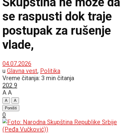
Skupština ne može da
se raspusti dok traje
postupak za rušenje
vlade,
04.07.2026
u
Glavna vest
,
Politika
Vreme čitanja: 3 min čitanja
202
9
A
A
A
A
Poništi
0