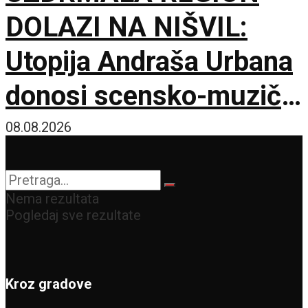
DOLAZI NA NIŠVIL:
Utopija Andraša Urbana
donosi scensko-muzički
šok za bolji život
08.08.2026
Nema rezultata
Pogledaj sve rezultate
Kroz gradove