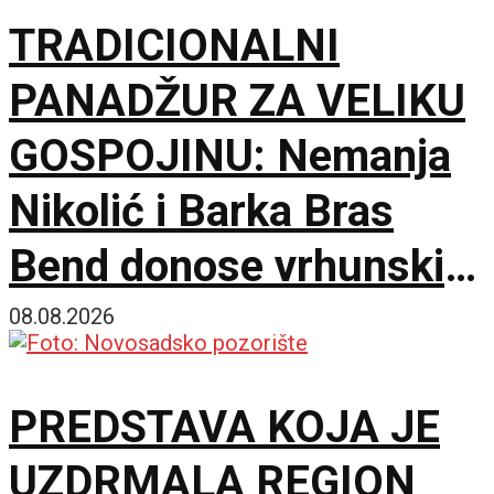
TRADICIONALNI
PANADŽUR ZA VELIKU
GOSPOJINU: Nemanja
Nikolić i Barka Bras
Bend donose vrhunski
provod u Jalovik Izvor
08.08.2026
PREDSTAVA KOJA JE
UZDRMALA REGION