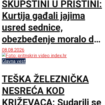
SKUPŠTINI U PRIŠTINI:
Kurtija gađali jajima
usred sednice,
obezbeđenje moralo da
interveniše
08.08.2026
Glavna vest
TEŠKA ŽELEZNIČKA
NESREĆA KOD
KRIŽEVACA: Sudarili se