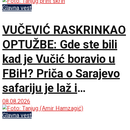
Glavna vest
VUČEVIĆ RASKRINKAO
OPTUŽBE: Gde ste bili
kad je Vučić boravio u
FBiH? Priča o Sarajevo
safariju je laž i
propaganda
08.08.2026
Glavna vest