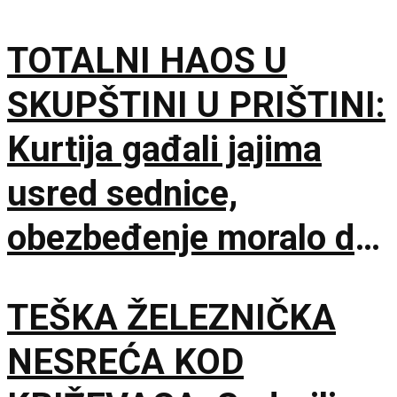
TOTALNI HAOS U
SKUPŠTINI U PRIŠTINI:
Kurtija gađali jajima
usred sednice,
obezbeđenje moralo da
interveniše
TEŠKA ŽELEZNIČKA
NESREĆA KOD