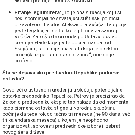
aktuelni premijer podnese ostavku.
Pitanje legitimiteta:
„To je ona situacija koju su
neki spominjali ne shvatajući suštinski politički
državotvorni habitus Aleksandra Vučića. Ta opcija
jeste legalna, ali ne toliko legitimna za samog
Vučića. Zato što bi on onda po Ustavu postao
premijer vlade koja jeste dobila mandat od
Skupštine, ali to nije ona vlada koja je direktno
proizišla iz parlamentarnih izbora“, ocenio je
profesor.
Šta se dešava ako predsednik Republike podnese
ostavku?
Govoreći o ustavnom uređenju u slučaju potencijalne
ostavke predsednika Republike, Petrov je precizirao da
Zakon o predsedniku eksplicitno nalaže da od momenta
kada pismena ostavka stigne u Narodnu skupštinu
počinje da teče rok od tačno tri meseca (ne 90 dana, već
tri kalendarska meseca) u kojem je neophodno
organizovati, sprovesti predsedničke izbore i izabrati
novog šefa države.