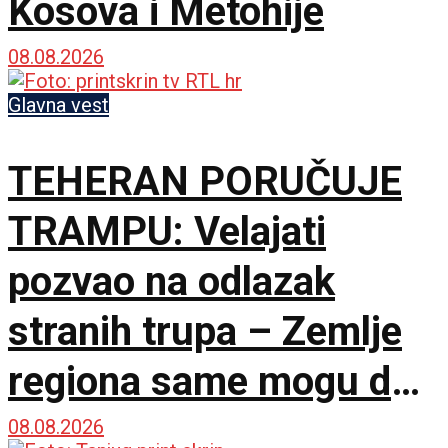
Kosova i Metohije
08.08.2026
Glavna vest
TEHERAN PORUČUJE
TRAMPU: Velajati
pozvao na odlazak
stranih trupa – Zemlje
regiona same mogu da
osiguraju bezbednost
08.08.2026