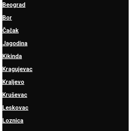
Beograd
Bor
Čačak
Jagodina
Kikinda
Kragujevac
Kraljevo
Kruševac
Leskovac
Loznica