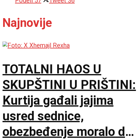
Podeli
57
Tweet
36
Najnovije
TOTALNI HAOS U
SKUPŠTINI U PRIŠTINI:
Kurtija gađali jajima
usred sednice,
obezbeđenje moralo da