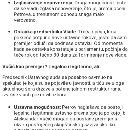
Izglasavanje nepoverenja:
Druga mogućnost jeste
da se vladi izglasa nepoverenje, što je, prema oceni
Petrova, u trenutnom odnosu snaga malo
verovatno.
Ostavka predsednika Vlade:
Treća opcija, koja
pokreće potpuno nove ustavne rokove, jeste da sam
premijer odluči da podnese ostavku. Od momenta
kada se ostavka konstatuje u parlamentu, počinje da
teče rok od tačno 30 dana za formiranje nove vlade.
Vučić kao premijer? Legalno i legitimno, ali…
Predsednik Ustavnog suda se posebno osvrnuo na
spekulacije koje su se pojavile u javnosti, a tiču se uloge
aktuelnog šefa države u potencijalnom restrukturiranju
izvršne vlasti pre novih izbora.
Ustavna mogućnost:
Petrov naglašava da postoji
legalna i legitimna ustavno-pravna opcija po kojoj bi
Aleksandar Vučić mogao da postane premijer u
okviru postojećeg skupštinskog saziva ukoliko