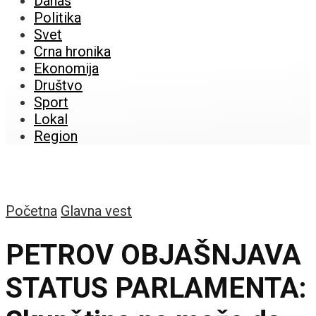
Danas
Politika
Svet
Crna hronika
Ekonomija
Društvo
Sport
Lokal
Region
Početna
Glavna vest
PETROV OBJAŠNJAVA
STATUS PARLAMENTA: