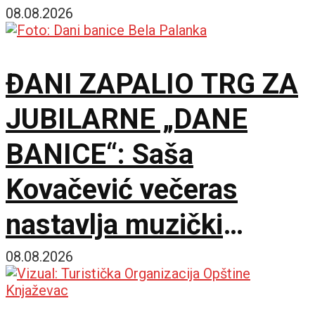
interveniše
08.08.2026
ĐANI ZAPALIO TRG ZA
JUBILARNE „DANE
BANICE“: Saša
Kovačević večeras
nastavlja muzički
maraton u Beloj Palanci
08.08.2026