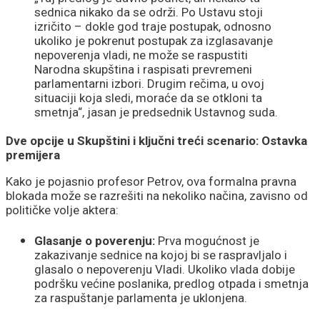
sednica nikako da se održi. Po Ustavu stoji
izričito – dokle god traje postupak, odnosno
ukoliko je pokrenut postupak za izglasavanje
nepoverenja vladi, ne može se raspustiti
Narodna skupština i raspisati prevremeni
parlamentarni izbori. Drugim rečima, u ovoj
situaciji koja sledi, moraće da se otkloni ta
smetnja“, jasan je predsednik Ustavnog suda.
Dve opcije u Skupštini i ključni treći scenario: Ostavka
premijera
Kako je pojasnio profesor Petrov, ova formalna pravna
blokada može se razrešiti na nekoliko načina, zavisno od
političke volje aktera:
Glasanje o poverenju:
Prva mogućnost je
zakazivanje sednice na kojoj bi se raspravljalo i
glasalo o nepoverenju Vladi. Ukoliko vlada dobije
podršku većine poslanika, predlog otpada i smetnja
za raspuštanje parlamenta je uklonjena.