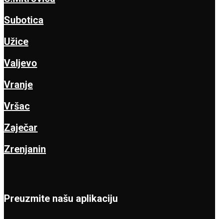
Subotica
Užice
Valjevo
Vranje
Vršac
Zaječar
Zrenjanin
Preuzmite našu aplikaciju