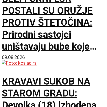
POSTALI SU ORUŽJE
PROTIV ŠTETOČINA:
Prirodni sastojci
uništavaju bube koje
napadaju pasulj
09.08.2026
KRAVAVI SUKOB NA
STAROM GRADU:
Devojka (18) izbodena