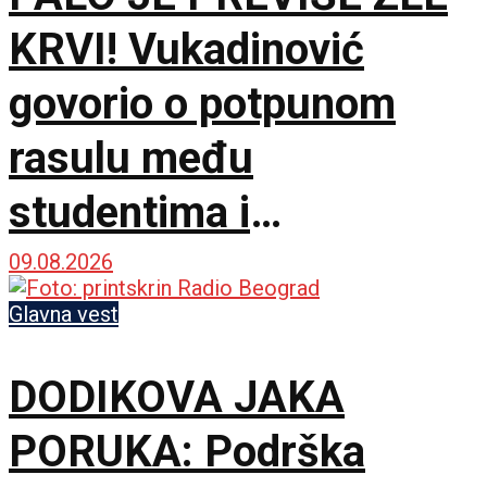
KRVI! Vukadinović
govorio o potpunom
rasulu među
studentima i
opozicijom: Neka nam
09.08.2026
je Bog u pomoći
Glavna vest
DODIKOVA JAKA
PORUKA: Podrška