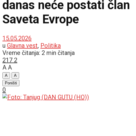
danas neće postati član
Saveta Evrope
15.05.2026
u
Glavna vest
,
Politika
Vreme čitanja: 2 min čitanja
217
2
A
A
A
A
Poništi
0