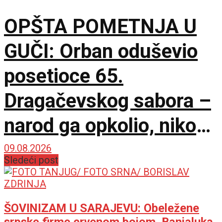
OPŠTA POMETNJA U
GUČI: Orban oduševio
posetioce 65.
Dragačevskog sabora –
narod ga opkolio, niko
ne veruje koliko je
09.08.2026
Sledeći post
opušten
ŠOVINIZAM U SARAJEVU: Obeležene