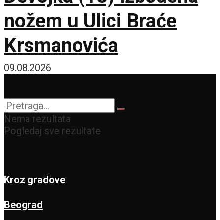
nožem u Ulici Braće
Krsmanovića
09.08.2026
Nema rezultata
Pogledaj sve rezultate
Kroz gradove
Beograd