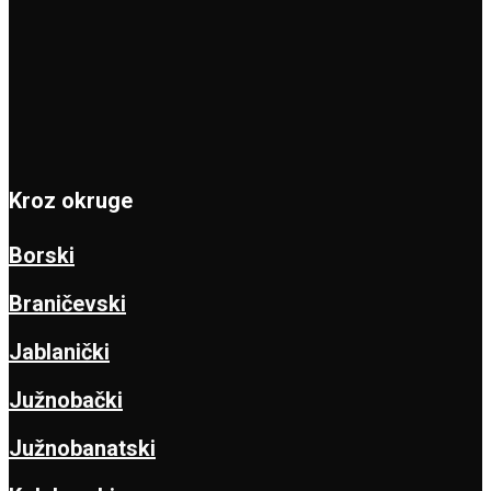
Kroz okruge
Borski
Braničevski
Jablanički
Južnobački
Južnobanatski