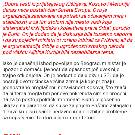
„Dobre vesti iz prijateljskog Kišinjeva: Kosovo i Metohija
danas neće postati član Saveta Evrope. Ovo je
organizacija zasnovana na potrebi za očuvanjem mira i
stabilnosti, a za tim stolom nije mesto vladi koja
sistematski krši ljudska i kolektivna prava Srba“, poručio
je Đurić. On je dodao da je diskusija bila izuzetno naporna
i da su pojedini ministri otvoreno lobirali za Prištinu, ali da
je argumentacija Srbije o ugroženosti srpskog naroda
pod vlašću Aljbina Kurtija bila nezaobilazna tema.
Iako je današnji ishod povoljan po Beograd, ministar je
upozorio domaću javnost da opasnost još uvek nije
trajno otklonjena. On je podsetio da u okviru SE i dalje
postoji dvotrećinska većina zemalja koje priznaju
jednostrano proglašenu nezavisnost Kosova, što znači
da bi tema mogla biti ponovo pokrenuta čim se proceni
da za to postoji politički momenat. Đurić je posebno
ukazao na paradoks da su se za prijem Prištine zalagale i
države koje su i same nedavno imale ozbiljne probleme
sa sopstvenim teritorijalnim integritetom.