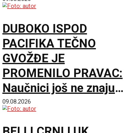
šta ga je nateralo da se
okrene
DUBOKO ISPOD
PACIFIKA TEČNO
GVOŽĐE JE
PROMENILO PRAVAC:
Naučnici još ne znaju
šta ga je nateralo da se
09.08.2026
okrene
BELI I CRNI LUK