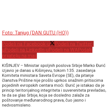
Foto: Tanjug (DAN GUTU (HO))
Podeli na Facebook-u
Podeli na Twitter-
u
Podeli na LinkedIn-u
Podeli na WA
Pošalji
prijatelju na mail
KIŠINJEV – Ministar spoljnih poslova Srbije Marko Đurić
izjavio je danas u Kišinjevu, tokom 135. zasedanja
Komiteta ministara Saveta Evrope (SE), da pitanje
članstva Prištine nije prošlo uprkos snažnim pritiscima
pojedinih evropskih centara moći. Đurić je istakao da je
princip teritorijalnog integriteta i suvereniteta prevladao,
te da se glas Srbije, koja se dosledno zalaže za
poštovanje međunarodnog prava, čuo jasno i
nedvosmisleno.