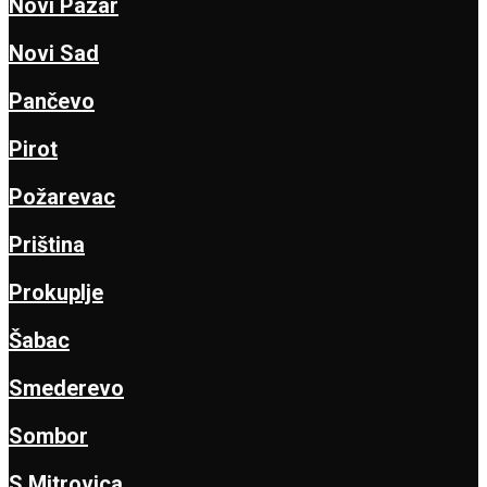
Novi Pazar
Novi Sad
Pančevo
Pirot
Požarevac
Priština
Prokuplje
Šabac
Smederevo
Sombor
S.Mitrovica