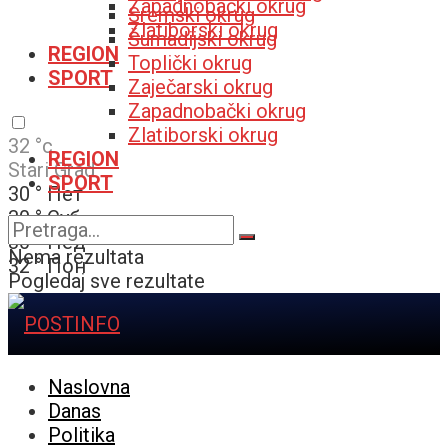
Zapadnobački okrug
Sremski okrug
Zlatiborski okrug
Šumadijski okrug
REGION
Toplički okrug
SPORT
Zaječarski okrug
Zapadnobački okrug
Zlatiborski okrug
32
°c
REGION
Stari Grad
SPORT
30
°
Пет
30
°
Суб
30
°
Нед
Nema rezultata
32
°
Пон
Pogledaj sve rezultate
Naslovna
Danas
Politika