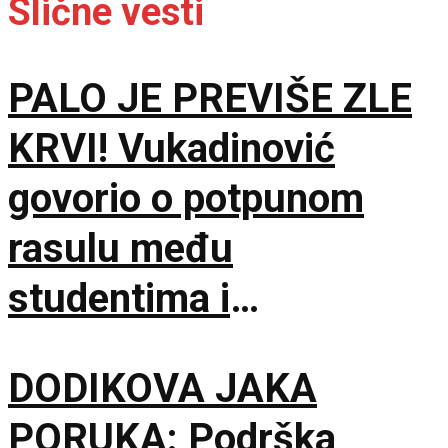
Slične vesti
PALO JE PREVIŠE ZLE
KRVI! Vukadinović
govorio o potpunom
rasulu među
studentima i
opozicijom: Neka nam
DODIKOVA JAKA
je Bog u pomoći
PORUKA: Podrška