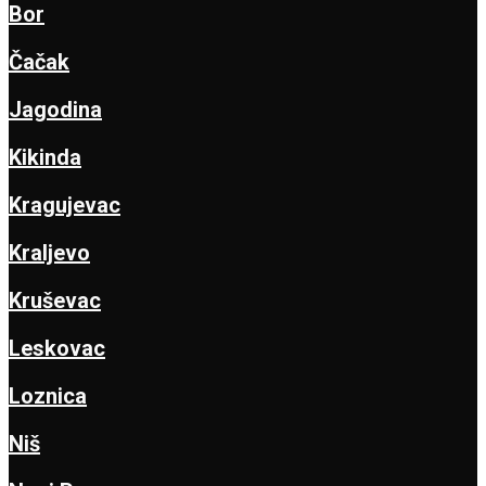
Bor
Čačak
Jagodina
Kikinda
Kragujevac
Kraljevo
Kruševac
Leskovac
Loznica
Niš