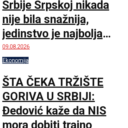
Srbije Srpskoj nikada
nije bila snažnija,
jedinstvo je najbolja
garancija
09.08.2026
Ekonomija
ŠTA ČEKA TRŽIŠTE
GORIVA U SRBIJI:
Đedović kaže da NIS
mora dobiti trajno