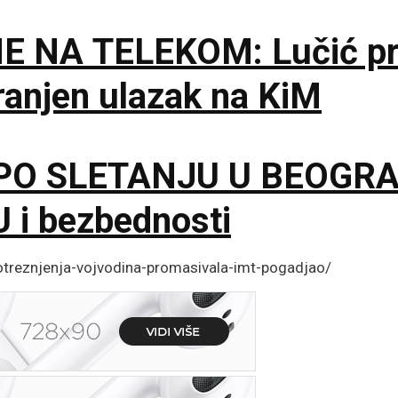
E NA TELEKOM: Lučić pr
anjen ulazak na KiM
PO SLETANJU U BEOGRAD
 i bezbednosti
-otreznjenja-vojvodina-promasivala-imt-pogadjao/