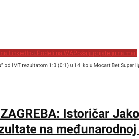
 na LinkedIn-u
Podeli na WA
Pošalji prijatelju na mail
od IMT rezultatom 1:3 (0:1) u 14. kolu Mocart Bet Super lig
ZAGREBA: Istoričar Jakov
ezultate na međunarodnoj