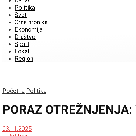
Danas
Politika
Svet
Crna hronika
Ekonomija
Društvo
Sport
Lokal
Region
Početna
Politika
PORAZ OTREŽNJENJA: Vo
03.11.2025
u
Politika