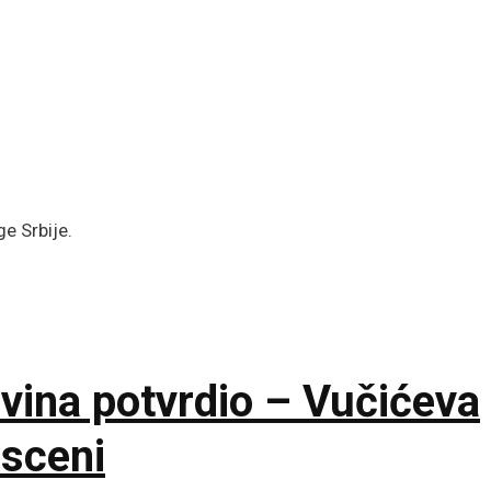
e Srbije.
ina potvrdio – Vučićeva
 sceni