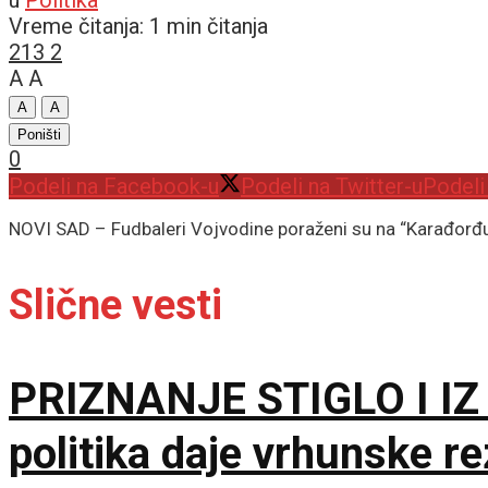
Vreme čitanja: 1 min čitanja
213
2
A
A
A
A
Poništi
0
Podeli na Facebook-u
Podeli na Twitter-u
Podeli
NOVI SAD – Fudbaleri Vojvodine poraženi su na “Karađorđu” 
Slične vesti
PRIZNANJE STIGLO I IZ 
politika daje vrhunske r