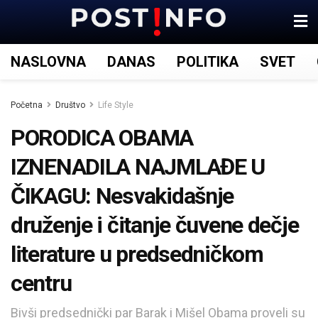
NASLOVNA
DANAS
POLITIKA
SVET
Početna
Društvo
Life Style
PORODICA OBAMA
IZNENADILA NAJMLAĐE U
ČIKAGU: Nesvakidašnje
druženje i čitanje čuvene dečje
literature u predsedničkom
centru
Bivši predsednički par Barak i Mišel Obama proveli su