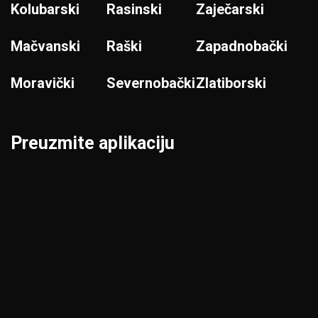
Kolubarski
Rasinski
Zaječarski
Mačvanski
Raški
Zapadnobački
Moravički
Severnobački
Zlatiborski
Preuzmite aplikaciju