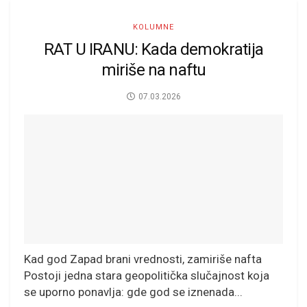
KOLUMNE
RAT U IRANU: Kada demokratija
miriše na naftu
07.03.2026
Kad god Zapad brani vrednosti, zamiriše nafta
Postoji jedna stara geopolitička slučajnost koja
se uporno ponavlja: gde god se iznenada...