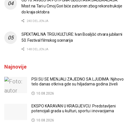
OD 10. AVGUSTA POTPUNA OBUSTAVA SAOBRAĆAJA:
Most na Tari u Crnoj Gori biće zatvoren zbog rekonstrukcije
do kraja oktobra
240 DELJENJA
SPEKTAKL NA TRGU KULTURE: Ivan Bosiljčić otvara jubilarni
50. Festival filmskog scenarija
148 DELJENJA
Najnovije
PSI SU SE MENJALI ZAJEDNO SA LJUDIMA: Njihovo
telo danas otkriva gde su hiljadama godina živeli
10.08.2026
EKSPO KARAVAN U KRAGIJEVCU: Predstavljeni
potencijali grada u kulturi, sportu i inovacijama
10.08.2026