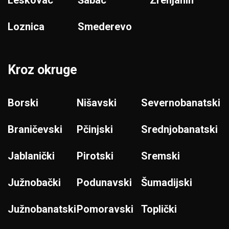
Leskovac
Šabac
Zrenjanin
Loznica
Smederevo
Kroz okruge
Borski
Nišavski
Severnobanatski
Braničevski
Pčinjski
Srednjobanatski
Jablanički
Pirotski
Sremski
Južnobački
Podunavski
Šumadijski
Južnobanatski
Pomoravski
Toplički