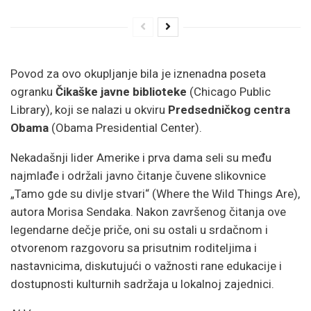
Povod za ovo okupljanje bila je iznenadna poseta
ogranku
Čikaške javne biblioteke
(Chicago Public
Library), koji se nalazi u okviru
Predsedničkog centra
Obama
(Obama Presidential Center).
Nekadašnji lider Amerike i prva dama seli su među
najmlađe i održali javno čitanje čuvene slikovnice
„Tamo gde su divlje stvari“ (Where the Wild Things Are),
autora Morisa Sendaka. Nakon završenog čitanja ove
legendarne dečje priče, oni su ostali u srdačnom i
otvorenom razgovoru sa prisutnim roditeljima i
nastavnicima, diskutujući o važnosti rane edukacije i
dostupnosti kulturnih sadržaja u lokalnoj zajednici.