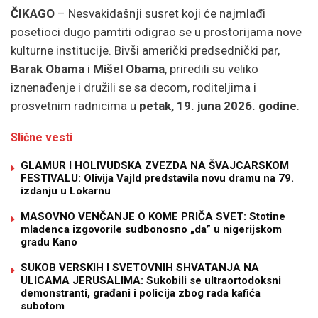
ČIKAGO
– Nesvakidašnji susret koji će najmlađi
posetioci dugo pamtiti odigrao se u prostorijama nove
kulturne institucije. Bivši američki predsednički par,
Barak Obama
i
Mišel Obama
, priredili su veliko
iznenađenje i družili se sa decom, roditeljima i
prosvetnim radnicima u
petak, 19. juna 2026. godine
.
Slične vesti
GLAMUR I HOLIVUDSKA ZVEZDA NA ŠVAJCARSKOM
FESTIVALU: Olivija Vajld predstavila novu dramu na 79.
izdanju u Lokarnu
MASOVNO VENČANJE O KOME PRIČA SVET: Stotine
mladenca izgovorile sudbonosno „da” u nigerijskom
gradu Kano
SUKOB VERSKIH I SVETOVNIH SHVATANJA NA
ULICAMA JERUSALIMA: Sukobili se ultraortodoksni
demonstranti, građani i policija zbog rada kafića
subotom