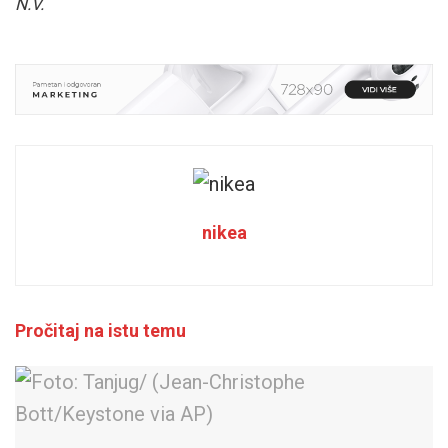
N.V.
nikea
Pročitaj na istu temu