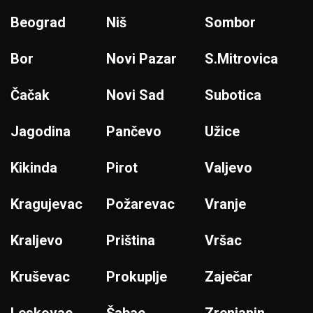
Beograd
Niš
Sombor
Bor
Novi Pazar
S.Mitrovica
Čačak
Novi Sad
Subotica
Jagodina
Pančevo
Užice
Kikinda
Pirot
Valjevo
Kragujevac
Požarevac
Vranje
Kraljevo
Priština
Vršac
Kruševac
Prokuplje
Zaječar