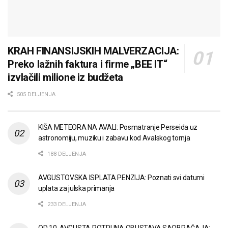
KRAH FINANSIJSKIH MALVERZACIJA:
Preko lažnih faktura i firme „BEE IT“
izvlačili milione iz budžeta
505 DELJENJA
KIŠA METEORA NA AVALI: Posmatranje Perseida uz
astronomiju, muziku i zabavu kod Avalskog tornja
188 DELJENJA
AVGUSTOVSKA ISPLATA PENZIJA: Poznati svi datumi
uplata za julska primanja
233 DELJENJA