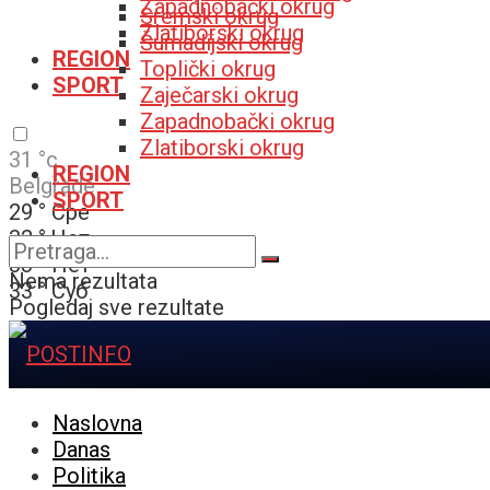
Zapadnobački okrug
Sremski okrug
Zlatiborski okrug
Šumadijski okrug
REGION
Toplički okrug
SPORT
Zaječarski okrug
Zapadnobački okrug
Zlatiborski okrug
31
°c
REGION
Belgrade
SPORT
29
°
Сре
32
°
Чет
33
°
Пет
Nema rezultata
33
°
Суб
Pogledaj sve rezultate
Naslovna
Danas
Politika