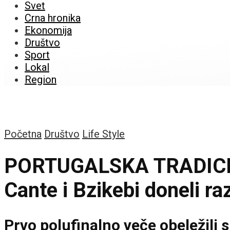
Svet
Crna hronika
Ekonomija
Društvo
Sport
Lokal
Region
Početna
Društvo
Life Style
PORTUGALSKA TRADICIJ
Cante i Bzikebi doneli ra
Prvo polufinalno veče obeležili s