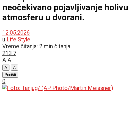
neočekivano pojavljivanje holiv
atmosferu u dvorani.
12.05.2026
u
Life Style
Vreme čitanja: 2 min čitanja
213
7
A
A
A
A
Poništi
0