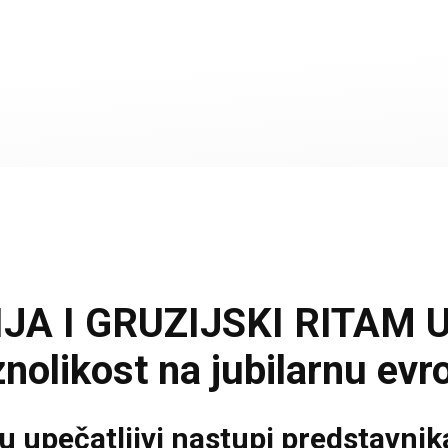
A I GRUZIJSKI RITAM U 
znolikost na jubilarnu evr
u upečatljivi nastupi predstavnika