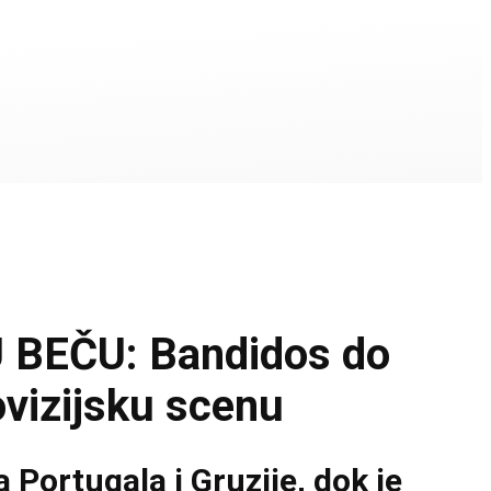
BEČU: Bandidos do
ovizijsku scenu
 Portugala i Gruzije, dok je