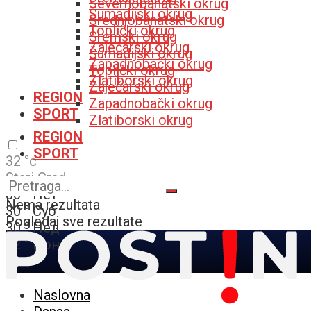
Severnobanatski okrug
Šumadijski okrug
Srednjobanatski okrug
Toplički okrug
Sremski okrug
Zaječarski okrug
Šumadijski okrug
Zapadnobački okrug
Toplički okrug
Zlatiborski okrug
Zaječarski okrug
REGION
Zapadnobački okrug
SPORT
Zlatiborski okrug
REGION
SPORT
32
°c
Stari Grad
30
°
Пет
Nema rezultata
30
°
Суб
Pogledaj sve rezultate
30
°
Нед
32
°
Пон
Naslovna