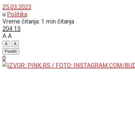
25.03.2023
u
Politika
Vreme čitanja: 1 min čitanja
204
13
A
A
A
A
Poništi
0