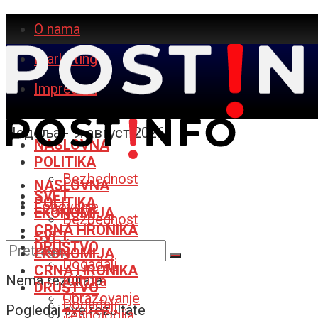
O nama
Marketing
Impresum
Недеља - 9. август 2026.
NASLOVNA
POLITIKA
Bezbednost
NASLOVNA
SVET
POLITIKA
Logovanje
EKONOMIJA
Bezbednost
CRNA HRONIKA
SVET
DRUŠTVO
EKONOMIJA
Događaji
CRNA HRONIKA
Nema rezultata
Kultura
DRUŠTVO
Obrazovanje
Događaji
Pogledaj sve rezultate
Tehnologija