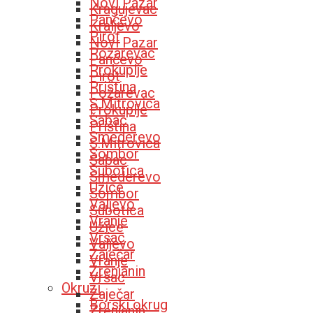
Novi Pazar
Kragujevac
Pančevo
Kraljevo
Pirot
Novi Pazar
Požarevac
Pančevo
Prokuplje
Pirot
Priština
Požarevac
S.Mitrovica
Prokuplje
Šabac
Priština
Smederevo
S.Mitrovica
Sombor
Šabac
Subotica
Smederevo
Užice
Sombor
Valjevo
Subotica
Vranje
Užice
Vršac
Valjevo
Zaječar
Vranje
Zrenjanin
Vršac
Okruzi
Zaječar
Borski okrug
Zrenjanin