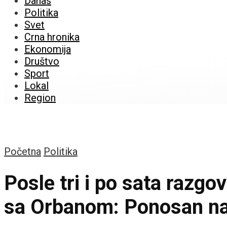
Danas
Politika
Svet
Crna hronika
Ekonomija
Društvo
Sport
Lokal
Region
Početna
Politika
Posle tri i po sata razgo
sa Orbanom: Ponosan na 