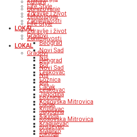
Kultura
Life Style
Obrazovanje
Zdravlje i život
Tehnologija
Zanimljivosti
Life Style
LOKAL
Zdravlje i život
Gradovi
Zanimljivosti
Beograd
LOKAL
Novi Sad
Gradovi
Niš
Beograd
Bor
Novi Sad
Leskovac
Niš
Loznica
Bor
Čačak
Leskovac
Jagodina
Loznica
Kosovska Mitrovica
Čačak
Kruševac
Jagodina
Kikinda
Kosovska Mitrovica
Kragujevac
Kruševac
Kraljevo
Kikinda