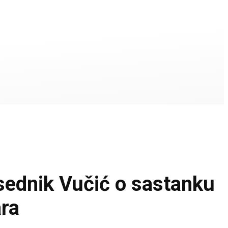
edsednik Vučić o sastanku
ara