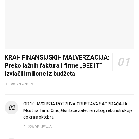
KRAH FINANSIJSKIH MALVERZACIJA:
Preko lažnih faktura i firme „BEE IT“
izvlačili milione iz budžeta
486 DELJENJA
OD 10. AVGUSTA POTPUNA OBUSTAVA SAOBRAĆAJA:
Most na Tari u Crnoj Gori biće zatvoren zbog rekonstrukcije
do kraja oktobra
226 DELJENJA