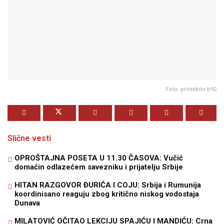
Foto: printskrin b92
Slične vesti
OPROŠTAJNA POSETA U 11.30 ČASOVA: Vučić
domaćin odlazećem savezniku i prijatelju Srbije
HITAN RAZGOVOR ĐURIĆA I COJU: Srbija i Rumunija
koordinisano reaguju zbog kritično niskog vodostaja
Dunava
MILATOVIĆ OČITAO LEKCIJU SPAJIĆU I MANDIĆU: Crna