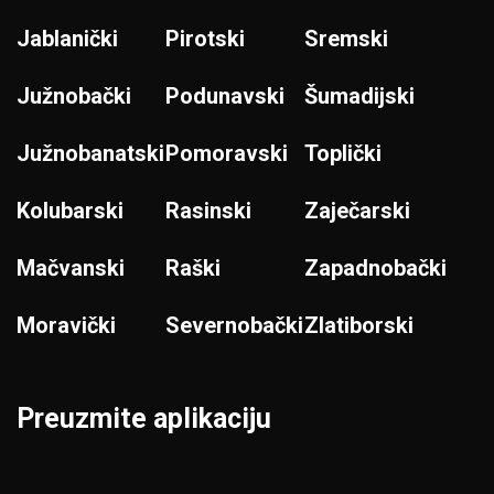
Jablanički
Pirotski
Sremski
Južnobački
Podunavski
Šumadijski
Južnobanatski
Pomoravski
Toplički
Kolubarski
Rasinski
Zaječarski
Mačvanski
Raški
Zapadnobački
Moravički
Severnobački
Zlatiborski
Preuzmite aplikaciju