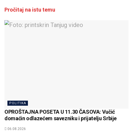
Pročitaj na istu temu
POLITIKA
OPROŠTAJNA POSETA U 11.30 ČASOVA: Vučić
domaćin odlazećem savezniku i prijatelju Srbije
06.08.2026