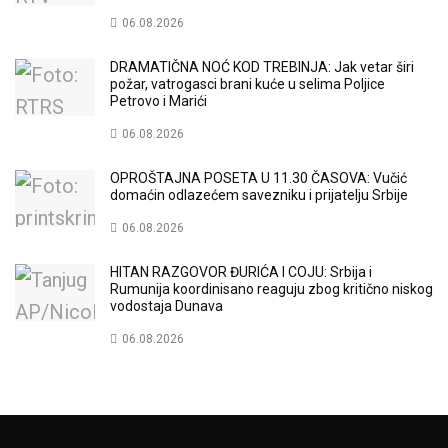
06.08.2026
DRAMATIČNA NOĆ KOD TREBINJA: Jak vetar širi
požar, vatrogasci brani kuće u selima Poljice
Petrovo i Marići
06.08.2026
OPROŠTAJNA POSETA U 11.30 ČASOVA: Vučić
domaćin odlazećem savezniku i prijatelju Srbije
06.08.2026
HITAN RAZGOVOR ĐURIĆA I COJU: Srbija i
Rumunija koordinisano reaguju zbog kritično niskog
vodostaja Dunava
06.08.2026