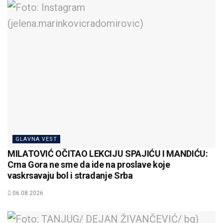
GLAVNA VEST
MILATOVIĆ OČITAO LEKCIJU SPAJIĆU I MANDIĆU:
Crna Gora ne sme da ide na proslave koje
vaskrsavaju bol i stradanje Srba
06.08.2026