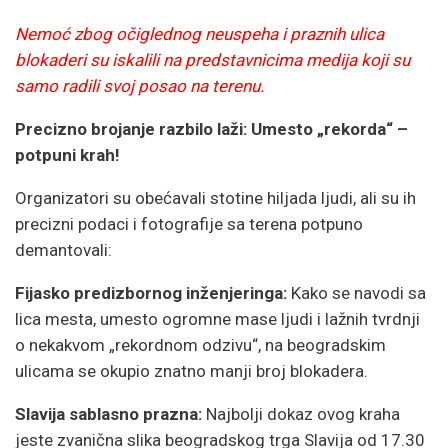
Nemoć zbog očiglednog neuspeha i praznih ulica
blokaderi su iskalili na predstavnicima medija koji su
samo radili svoj posao na terenu.
Precizno brojanje razbilo laži: Umesto „rekorda“ –
potpuni krah!
Organizatori su obećavali stotine hiljada ljudi, ali su ih
precizni podaci i fotografije sa terena potpuno
demantovali:
Fijasko predizbornog inženjeringa:
Kako se navodi sa
lica mesta, umesto ogromne mase ljudi i lažnih tvrdnji
o nekakvom „rekordnom odzivu“, na beogradskim
ulicama se okupio znatno manji broj blokadera.
Slavija sablasno prazna:
Najbolji dokaz ovog kraha
jeste zvanična slika beogradskog trga Slavija od 17.30