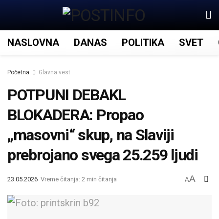
NASLOVNA
DANAS
POLITIKA
SVET
Početna
Glavna vest
POTPUNI DEBAKL
BLOKADERA: Propao
„masovni“ skup, na Slaviji
prebrojano svega 25.259 ljudi
A
23.05.2026
Vreme čitanja: 2 min čitanja
A