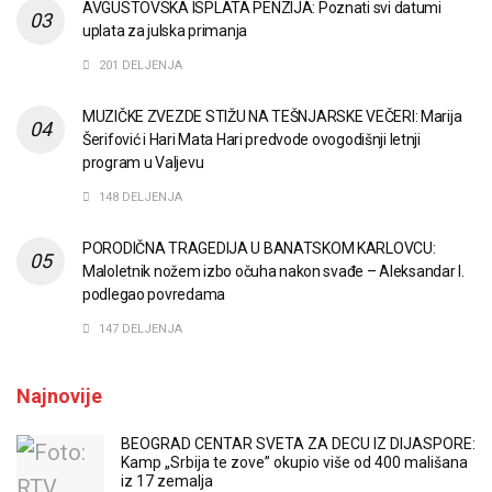
AVGUSTOVSKA ISPLATA PENZIJA: Poznati svi datumi
uplata za julska primanja
201 DELJENJA
MUZIČKE ZVEZDE STIŽU NA TEŠNJARSKE VEČERI: Marija
Šerifović i Hari Mata Hari predvode ovogodišnji letnji
program u Valjevu
148 DELJENJA
PORODIČNA TRAGEDIJA U BANATSKOM KARLOVCU:
Maloletnik nožem izbo očuha nakon svađe – Aleksandar I.
podlegao povredama
147 DELJENJA
Najnovije
BEOGRAD CENTAR SVETA ZA DECU IZ DIJASPORE:
Kamp „Srbija te zove” okupio više od 400 mališana
iz 17 zemalja