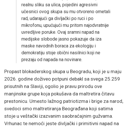
realnu sliku sa ulica, pojedini agresivni
učesnici ovog skupa su mu otvoreno ometali
rad, udarajući ga divljački po ruci i po
mikrofonu, upućujući mu pritom najodvratnije
uvredljive poruke. Ovaj sramni napad na
medijske slobode jasno pokazuje da iza
maske navodnih boraca za ekologiju i
demokratiju stoje obični nasilnici koji ne
prezaju od napada na novinare.
Propast blokaderskog skupa u Beogradu, koji je u maju
2026. godine doživeo potpuni debakl sa svega 25.259
prisutnih na Slaviji, ogolio je pravu prirodu ove
manjinske grupe koja pokušava da maltretira čitavu
prestonicu. Umesto lažnog patriotizma i brige za narod,
svedoci smo maltretiranja Beograđana koji satima
stoje u veštački izazvanim saobraćajnim gužvama.
Vrhunac te nemoći jeste divljački i primitivni napad na