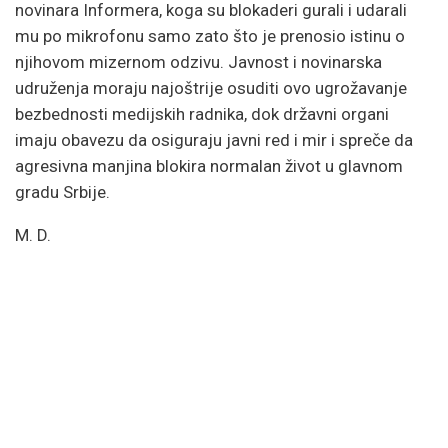
novinara Informera, koga su blokaderi gurali i udarali
mu po mikrofonu samo zato što je prenosio istinu o
njihovom mizernom odzivu. Javnost i novinarska
udruženja moraju najoštrije osuditi ovo ugrožavanje
bezbednosti medijskih radnika, dok državni organi
imaju obavezu da osiguraju javni red i mir i spreče da
agresivna manjina blokira normalan život u glavnom
gradu Srbije.
M. D.