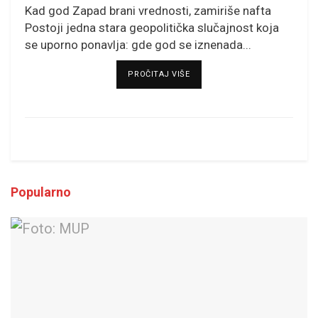
Kad god Zapad brani vrednosti, zamiriše nafta
Postoji jedna stara geopolitička slučajnost koja
se uporno ponavlja: gde god se iznenada...
DETAILS
PROČITAJ VIŠE
Popularno