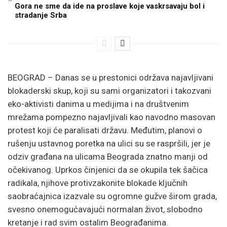
Gora ne sme da ide na proslave koje vaskrsavaju bol i
stradanje Srba
BEOGRAD – Danas se u prestonici održava najavljivani
blokaderski skup, koji su sami organizatori i takozvani
eko-aktivisti danima u medijima i na društvenim
mrežama pompezno najavljivali kao navodno masovan
protest koji će paralisati državu. Međutim, planovi o
rušenju ustavnog poretka na ulici su se raspršili, jer je
odziv građana na ulicama Beograda znatno manji od
očekivanog. Uprkos činjenici da se okupila tek šačica
radikala, njihove protivzakonite blokade ključnih
saobraćajnica izazvale su ogromne gužve širom grada,
svesno onemogućavajući normalan život, slobodno
kretanje i rad svim ostalim Beograđanima.