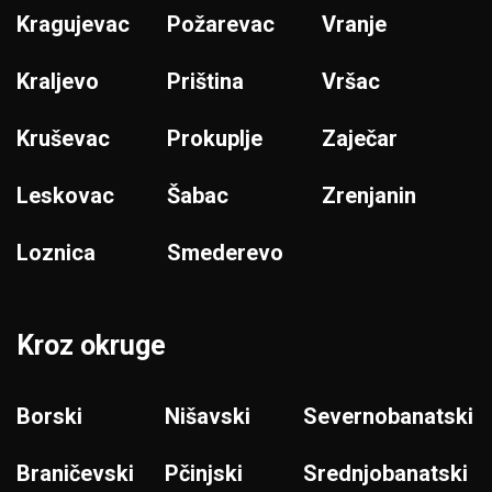
Kragujevac
Požarevac
Vranje
Kraljevo
Priština
Vršac
Kruševac
Prokuplje
Zaječar
Leskovac
Šabac
Zrenjanin
Loznica
Smederevo
Kroz okruge
Borski
Nišavski
Severnobanatski
Braničevski
Pčinjski
Srednjobanatski