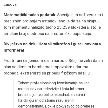
časova.
Matematički tačan podatak:
Specijalnim softverskim i
preciznim brojanjem ustanovljeno je da se na skupu u
tom momentu nalazilo tačno 25.259 blokadera, što je
smešan broj u odnosu na prestoničku populaciju.
Divljaštvo na delu: Udarali mikrofon i gurali novinara
Informera!
Frustrirani činjenicom da ih narod u Srbiji ne želi i da im
plan sa dimnim bombama i topovskim udarima
propada, ekstremisti su pribegli fizičkom nasilju:
Tokom profesionalnog izveštavanja sa lica
mesta, novinar televizije i lista Informer
brutalno je i verbalno napadnut, a zatim i
fizički guran od strane razularenih
demonstranata. Dok je pokušavao da prenese