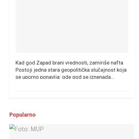
Kad god Zapad brani vrednosti, zamiriše nafta
Postoji jedna stara geopolitička slučajnost koja
se uporno ponavlja: gde god se iznenada...
Popularno