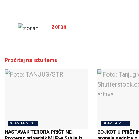
zoran
Pročitaj na istu temu
GLAVNA VEST
GLAVNA VEST
NASTAVAK TERORA PRIŠTINE:
BOJKOT U PRIŠTINI
Proteran pripadnik MUP-a Srbije iz
propala sednica o 