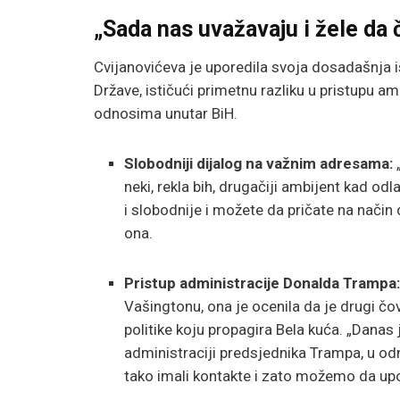
„Sada nas uvažavaju i žele da 
Cvijanovićeva je uporedila svoja dosadašnja 
Države, ističući primetnu razliku u pristupu a
odnosima unutar BiH.
Slobodniji dijalog na važnim adresama:
neki, rekla bih, drugačiji ambijent kad od
i slobodnije i možete da pričate na način 
ona.
Pristup administracije Donalda Trampa
Vašingtonu, ona je ocenila da je drugi č
politike koju propagira Bela kuća. „Danas 
administraciji predsjednika Trampa, u o
tako imali kontakte i zato možemo da upo