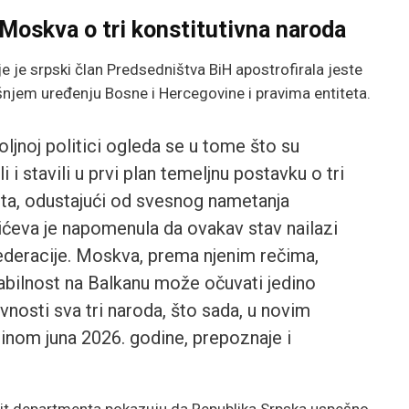
 Moskva o tri konstitutivna naroda
e je srpski član Predsedništva BiH apostrofirala jeste
njem uređenju Bosne i Hercegovine i pravima entiteta.
ljnoj politici ogleda se u tome što su
i stavili u prvi plan temeljnu postavku o tri
teta, odustajući od svesnog nametanja
vićeva je napomenula da ovakav stav nailazi
deracije. Moskva, prema njenim rečima,
tabilnost na Balkanu može očuvati jedino
nosti sva tri naroda, što sada, u novim
inom juna 2026. godine, prepoznaje i
Stejt departmenta pokazuju da Republika Srpska uspešno