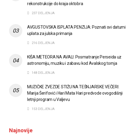
rekonstrukcije do kraja oktobra
237 DELJENJA
AVGUSTOVSKA ISPLATA PENZIJA: Poznati svi datumi
uplata za julska primanja
216 DELJENJA
KIŠA METEORA NA AVALI: Posmatranje Perseida uz
astronomiju, muziku i zabavu kod Avalskog tornja
148 DELJENJA
MUZIČKE ZVEZDE STIŽU NA TEŠNJARSKE VEČERI:
Marija Šerifović i Hari Mata Hari predvode ovogodišnji
letnji program u Valjevu
153 DELJENJA
Najnovije