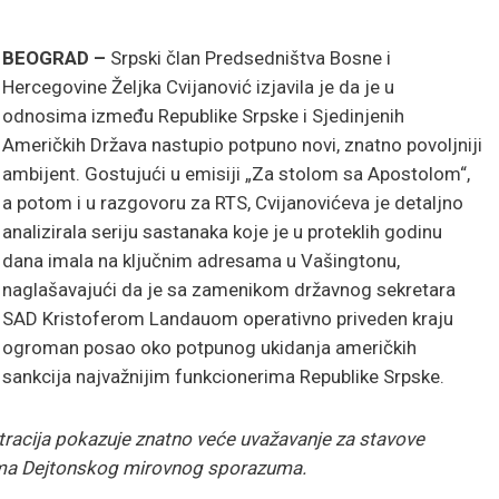
BEOGRAD –
Srpski član Predsedništva Bosne i
Hercegovine Željka Cvijanović izjavila je da je u
odnosima između Republike Srpske i Sjedinjenih
Američkih Država nastupio potpuno novi, znatno povoljniji
ambijent. Gostujući u emisiji „Za stolom sa Apostolom“,
a potom i u razgovoru za RTS, Cvijanovićeva je detaljno
analizirala seriju sastanaka koje je u proteklih godinu
dana imala na ključnim adresama u Vašingtonu,
naglašavajući da je sa zamenikom državnog sekretara
SAD Kristoferom Landauom operativno priveden kraju
ogroman posao oko potpunog ukidanja američkih
sankcija najvažnijim funkcionerima Republike Srpske.
racija pokazuje znatno veće uvažavanje za stavove
pima Dejtonskog mirovnog sporazuma.