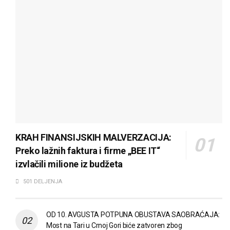
KRAH FINANSIJSKIH MALVERZACIJA:
Preko lažnih faktura i firme „BEE IT“
izvlačili milione iz budžeta
501 DELJENJA
OD 10. AVGUSTA POTPUNA OBUSTAVA SAOBRAĆAJA:
Most na Tari u Crnoj Gori biće zatvoren zbog