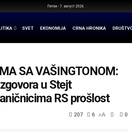
Петак - 7. август 2026.
ITIKA
SVET
EKONOMIJA
CRNA HRONIKA
DRUŠTV
IMA SA VAŠINGTONOM:
azgovora u Stejt
aničnicima RS prošlost
207
6
A
0
A