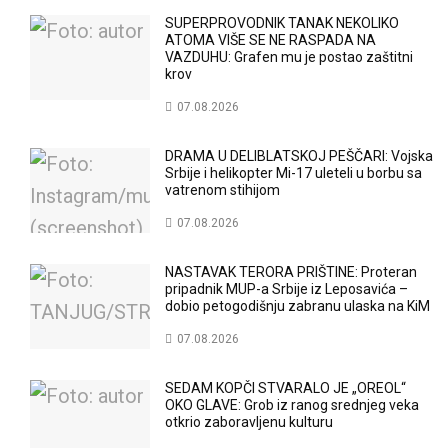
SUPERPROVODNIK TANAK NEKOLIKO
ATOMA VIŠE SE NE RASPADA NA
VAZDUHU: Grafen mu je postao zaštitni
krov
07.08.2026
DRAMA U DELIBLATSKOJ PEŠČARI: Vojska
Srbije i helikopter Mi-17 uleteli u borbu sa
vatrenom stihijom
07.08.2026
NASTAVAK TERORA PRIŠTINE: Proteran
pripadnik MUP-a Srbije iz Leposavića –
dobio petogodišnju zabranu ulaska na KiM
07.08.2026
SEDAM KOPČI STVARALO JE „OREOL“
OKO GLAVE: Grob iz ranog srednjeg veka
otkrio zaboravljenu kulturu