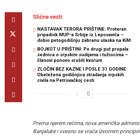
Slične vesti
NASTAVAK TERORA PRIŠTINE: Proteran
pripadnik MUP-a Srbije iz Leposavića –
dobio petogodišnju zabranu ulaska na KiM
BOJKOT U PRIŠTINI: Po drugi put propala
sednica o srpskim sudijama i tužiocima –
članovi ponovo srušili kvorum
ZLOČIN BEZ KAZNE I POSLE 31 GODINE:
Obeležena godišnjica stradanja srpskih
civila na Petrovačkoj cesti
Prema njenim rečima, nova američka administ
Banjaluke i svesno se vraća izvornim princi