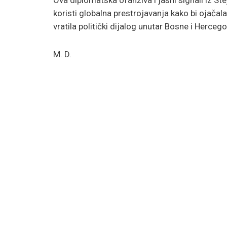
koristi globalna prestrojavanja kako bi ojačal
vratila politički dijalog unutar Bosne i Herceg
M. D.