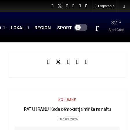
Logovanje
32
°C
O
LOKAL
REGION
SPORT
Stari Grad
KOLUMNE
RAT U IRANU: Kada demokratija miriše na naftu
07.03.2026