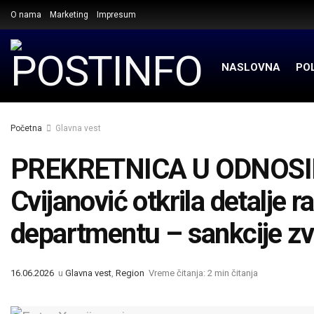
O nama
Marketing
Impresum
NASLOVNA
POL
Početna
Glavna vest
PREKRETNICA U ODNOS
Cvijanović otkrila detalje r
departmentu – sankcije zv
16.06.2026
u
Glavna vest
,
Region
Vreme čitanja: 2 min čitanja