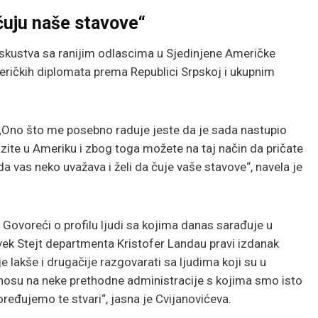
čuju naše stavove“
iskustva sa ranijim odlascima u Sjedinjene Američke
meričkih diplomata prema Republici Srpskoj i ukupnim
„Ono što me posebno raduje jeste da je sada nastupio
lazite u Ameriku i zbog toga možete na taj način da pričate
da vas neko uvažava i želi da čuje vaše stavove“, navela je
:
Govoreći o profilu ljudi sa kojima danas sarađuje u
ovek Stejt departmenta Kristofer Landau pravi izdanak
je lakše i drugačije razgovarati sa ljudima koji su u
dnosu na neke prethodne administracije s kojima smo isto
ređujemo te stvari“, jasna je Cvijanovićeva.