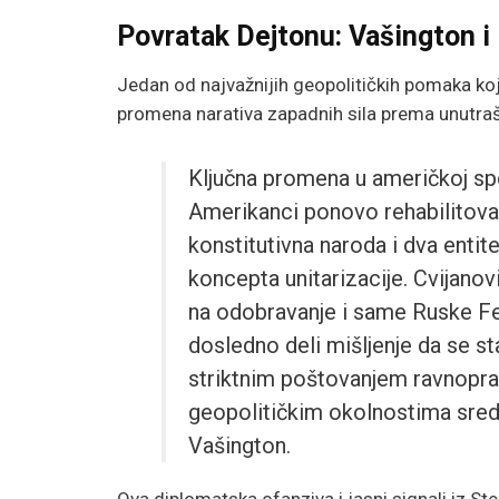
Povratak Dejtonu: Vašington i
Jedan od najvažnijih geopolitičkih pomaka koj
promena narativa zapadnih sila prema unutraš
Ključna promena u američkoj spo
Amerikanci ponovo rehabilitovali 
konstitutivna naroda i dva enti
koncepta unitarizacije. Cvijano
na odobravanje i same Ruske Fe
dosledno deli mišljenje da se s
striktnim poštovanjem ravnoprav
geopolitičkim okolnostima sred
Vašington.
Ova diplomatska ofanziva i jasni signali iz 