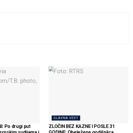
GLAVNA VEST
: Po drugi put
ZLOČIN BEZ KAZNE I POSLE 31
srpskim sudijama i
GODINE: Obeležena godišnjica