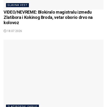
GLAVNA VEST
VIDEO/NEVREME: Blokiralo magistralu između
Zlatibora i Kokinog Broda, vetar oborio drvo na
kolovoz
18.07.2026
ZLATIBORSKI OKRUG