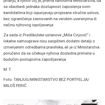
pitanju, a njihov cilj je, prema navodima Ministarstva, da
se obezbedi jednaka dostupnost zaposlenja svim
kandidatima koji ispunjavaju propisane stručne uslove,
bez ograničenja zasnovanih na verskim uverenjima ili
načinu njihovog ispoljavanja.
Za sada iz Predškolske ustanove „Miša Cvijović“ i
lokalne samouprave nisu saopšteni dodatni detalji o
izmenjenim odredbama pravilnika, ali je iz Ministarstva
poručeno da se očekuje njihova dosledna primena u
budućim postupcima zapošljavanja.
M. T.
Foto: TANJUG/MINISTARSTVO BEZ PORTFELJA/
MILOŠ PERIĆ