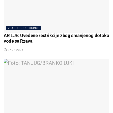
ZLATIBORSKI OKRUG
ARILJE: Uvedene restrikcije zbog smanjenog dotoka
vode sa Rzava
07.08.2026