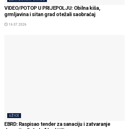
VIDEO/POTOP U PRIJEPOLJU: Obilna kiša,
grmljavina i sitan grad otežali saobraćaj
16.07.2026
UŽICE
EBRD: Raspisao tender za sanaciju i zatvaranje