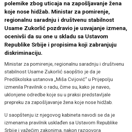
polemike zbog uticaja na zapošljavanje žena
koje nose hidžab. Ministar za pomirenje,
regionalnu saradnju i društvenu stabilnost
Usame Zukorlić pozdravio je usvajanje izmena,
ocenivši da su one u skladu sa Ustavom
Republike Srbije i propisima koji zabranjuju
diskriminaciju.
Ministar za pomirenje, regionalnu saradnju i društvenu
stabilnost Usame Zukorlić saopštio je da je
Predškolska ustanova „Miša Cvijović“ u Prijepolju
izmenila Pravilnik o radu, čime su, kako je naveo,
uklonjene odredbe koje su u praksi predstavljale
prepreku za zapošljavanje žena koje nose hidžab.
U saopštenju iz njegovog kabineta navodi se da je
izmenama pravilnik usklađen sa Ustavom Republike
Srbije i važećim zakonima, nakon razgovora