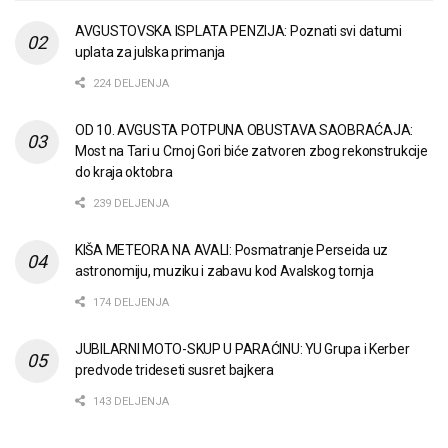
AVGUSTOVSKA ISPLATA PENZIJA: Poznati svi datumi
uplata za julska primanja
224 DELJENJA
OD 10. AVGUSTA POTPUNA OBUSTAVA SAOBRAĆAJA:
Most na Tari u Crnoj Gori biće zatvoren zbog rekonstrukcije
do kraja oktobra
239 DELJENJA
KIŠA METEORA NA AVALI: Posmatranje Perseida uz
astronomiju, muziku i zabavu kod Avalskog tornja
174 DELJENJA
JUBILARNI MOTO-SKUP U PARAĆINU: YU Grupa i Kerber
predvode trideseti susret bajkera
143 DELJENJA