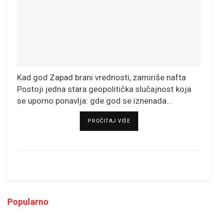
Kad god Zapad brani vrednosti, zamiriše nafta
Postoji jedna stara geopolitička slučajnost koja
se uporno ponavlja: gde god se iznenada...
DETAILS
PROČITAJ VIŠE
Popularno