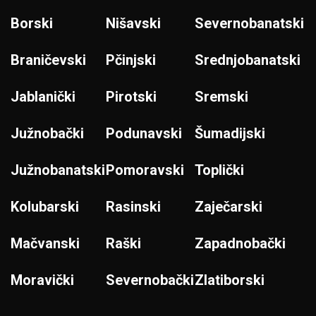
Borski
Nišavski
Severnobanatski
Braničevski
Pčinjski
Srednjobanatski
Jablanički
Pirotski
Sremski
Južnobački
Podunavski
Šumadijski
Južnobanatski
Pomoravski
Toplički
Kolubarski
Rasinski
Zaječarski
Mačvanski
Raški
Zapadnobački
Moravički
Severnobački
Zlatiborski