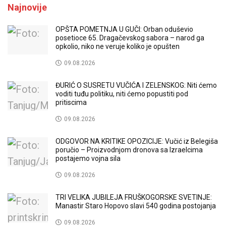
Najnovije
OPŠTA POMETNJA U GUČI: Orban oduševio
posetioce 65. Dragačevskog sabora – narod ga
opkolio, niko ne veruje koliko je opušten
09.08.2026
ĐURIĆ O SUSRETU VUČIĆA I ZELENSKOG: Niti ćemo
voditi tuđu politiku, niti ćemo popustiti pod
pritiscima
09.08.2026
ODGOVOR NA KRITIKE OPOZICIJE: Vučić iz Belegiša
poručio – Proizvodnjom dronova sa Izraelcima
postajemo vojna sila
09.08.2026
TRI VELIKA JUBILEJA FRUŠKOGORSKE SVETINJE:
Manastir Staro Hopovo slavi 540 godina postojanja
09.08.2026