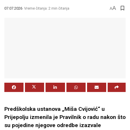
A
07.07.2026
Vreme čitanja: 2 min čitanja
A
Predškolska ustanova „Miša Cvijović“ u
Prijepolju izmenila je Pravilnik o radu nakon što
su pojedine njegove odredbe izazvale