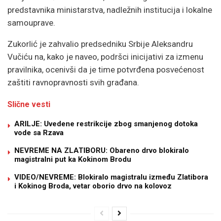
predstavnika ministarstva, nadležnih institucija i lokalne
samouprave.
Zukorlić je zahvalio predsedniku Srbije Aleksandru
Vučiću na, kako je naveo, podršci inicijativi za izmenu
pravilnika, ocenivši da je time potvrđena posvećenost
zaštiti ravnopravnosti svih građana.
Slične vesti
ARILJE: Uvedene restrikcije zbog smanjenog dotoka
vode sa Rzava
NEVREME NA ZLATIBORU: Obareno drvo blokiralo
magistralni put ka Kokinom Brodu
VIDEO/NEVREME: Blokiralo magistralu između Zlatibora
i Kokinog Broda, vetar oborio drvo na kolovoz