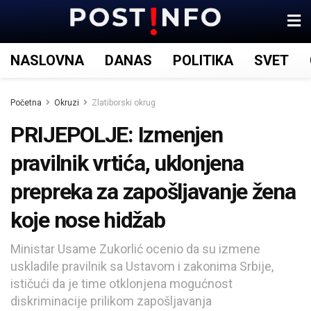
NASLOVNA
DANAS
POLITIKA
SVET
Početna
Okruzi
Zlatiborski okrug
PRIJEPOLJE: Izmenjen
pravilnik vrtića, uklonjena
prepreka za zapošljavanje žena
koje nose hidžab
Ministar Usame Zukorlić ocenio da su izmene
uskladile pravilnik sa Ustavom i zakonima Srbije,
ističući da je time otklonjena mogućnost
diskriminacije prilikom zapošljavanja