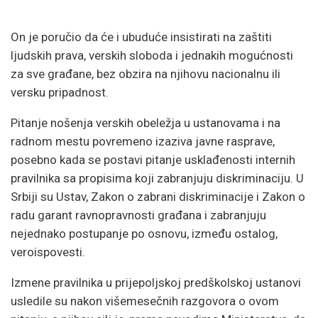
On je poručio da će i ubuduće insistirati na zaštiti
ljudskih prava, verskih sloboda i jednakih mogućnosti
za sve građane, bez obzira na njihovu nacionalnu ili
versku pripadnost.
Pitanje nošenja verskih obeležja u ustanovama i na
radnom mestu povremeno izaziva javne rasprave,
posebno kada se postavi pitanje usklađenosti internih
pravilnika sa propisima koji zabranjuju diskriminaciju. U
Srbiji su Ustav, Zakon o zabrani diskriminacije i Zakon o
radu garant ravnopravnosti građana i zabranjuju
nejednako postupanje po osnovu, između ostalog,
veroispovesti.
Izmene pravilnika u prijepoljskoj predškolskoj ustanovi
usledile su nakon višemesečnih razgovora o ovom