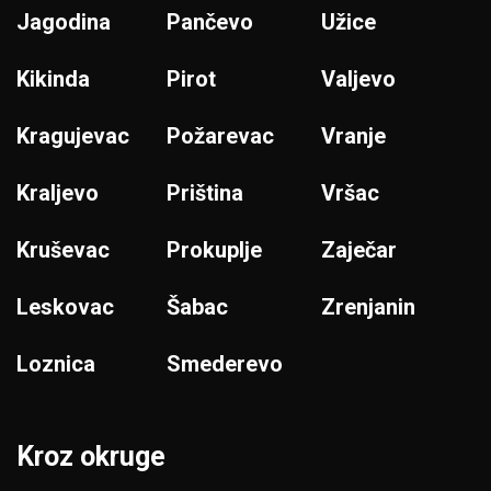
Jagodina
Pančevo
Užice
Kikinda
Pirot
Valjevo
Kragujevac
Požarevac
Vranje
Kraljevo
Priština
Vršac
Kruševac
Prokuplje
Zaječar
Leskovac
Šabac
Zrenjanin
Loznica
Smederevo
Kroz okruge