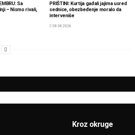
EMBRU: Sa
PRIŠTINI: Kurtija gađali jajima usred
ji – Nismo rivali,
sednice, obezbeđenje moralo da
interveniše
08.08.2026
Kroz okruge