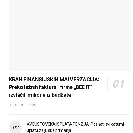
KRAH FINANSIJSKIH MALVERZACIJA:
Preko lažnih faktura i firme „BEE IT“
izvlačili milione iz budžeta
504 DELJENJA
AVGUSTOVSKA ISPLATA PENZIJA: Poznati svi datumi
uplata za julska primanja