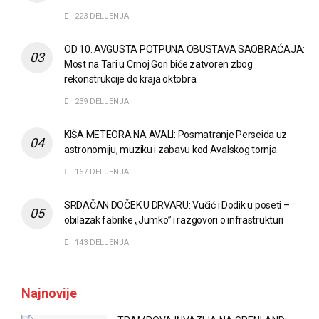
223 DELJENJA
OD 10. AVGUSTA POTPUNA OBUSTAVA SAOBRAĆAJA:
Most na Tari u Crnoj Gori biće zatvoren zbog
rekonstrukcije do kraja oktobra
239 DELJENJA
KIŠA METEORA NA AVALI: Posmatranje Perseida uz
astronomiju, muziku i zabavu kod Avalskog tornja
167 DELJENJA
SRDAČAN DOČEK U DRVARU: Vučić i Dodik u poseti –
obilazak fabrike „Jumko” i razgovori o infrastrukturi
143 DELJENJA
Najnovije