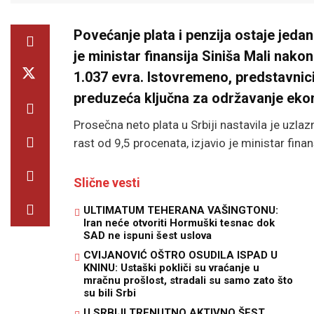
Povećanje plata i penzija ostaje jedan
je ministar finansija Siniša Mali nako
1.037 evra. Istovremeno, predstavnici
preduzeća ključna za održavanje e
Prosečna neto plata u Srbiji nastavila je uzlazn
rast od 9,5 procenata, izjavio je ministar finan
Slične vesti
ULTIMATUM TEHERANA VAŠINGTONU:
Iran neće otvoriti Hormuški tesnac dok
SAD ne ispuni šest uslova
CVIJANOVIĆ OŠTRO OSUDILA ISPAD U
KNINU: Ustaški pokliči su vraćanje u
mračnu prošlost, stradali su samo zato što
su bili Srbi
U SRBIJI TRENUTNO AKTIVNO ŠEST