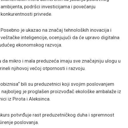
ambijenta, podršci investicijama i povećanju
konkurentnosti privrede.
Posebno je ukazao na značaj tehnoloških inovacija i
veštačke inteligencije, ocenjujući da će upravo digitalna
 budućeg ekonomskog razvoja.
su da mikro i mala preduzeća imaju sve značajniju ulogu u
ineli njihovoj većoj otpornosti i razvoju.
biznisa“ bili su preduzetnici koji svojim poslovanjem
najboljeg je proglašen proizvođač ekološke ambalaže iz
i iz Pirota i Aleksinca.
nkurs potvrđuje rast preduzetničkog duha i spremnost
 širenje poslovanja.