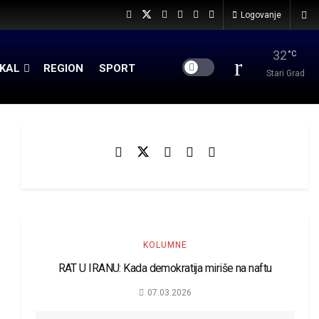
Logovanje
32
°C
KAL
REGION
SPORT
Stari Grad
KOLUMNE
RAT U IRANU: Kada demokratija miriše na naftu
07.03.2026