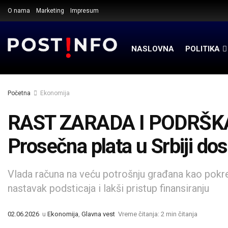
O nama
Marketing
Impresum
NASLOVNA
POLITIKA
Početna
Ekonomija
RAST ZARADA I PODRŠK
Prosečna plata u Srbiji dos
Vlada računa na veću potrošnju građana kao pokre
nastavak podsticaja i lakši pristup finansiranju
02.06.2026
u
Ekonomija
,
Glavna vest
Vreme čitanja: 2 min čitanja