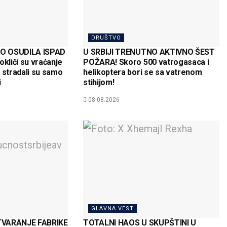
DRUŠTVO
O OSUDILA ISPAD
U SRBIJI TRENUTNO AKTIVNO ŠEST
okliči su vraćanje
POŽARA! Skoro 500 vatrogasaca i
 stradali su samo
helikoptera bori se sa vatrenom
i
stihijom!
08.08.2026
GLAVNA VEST
TVARANJE FABRIKE
TOTALNI HAOS U SKUPŠTINI U