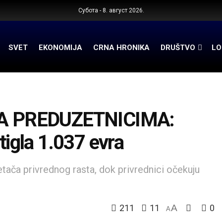
Субота - 8. август 2026.
SVET
EKONOMIJA
CRNA HRONIKA
DRUŠTVO
LO
A PREDUZETNICIMA:
tigla 1.037 evra
tača privrednog rasta, dok privrednici očekuju
211
11
A
0
A