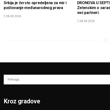
Srbija je čvrsto opredeljena za mir i
DRONOVA U SEPT
poštovanje međunarodnog prava
Zelenskim o saradn
već partneri
08.08.2026
08.08.2026
Kroz gradove