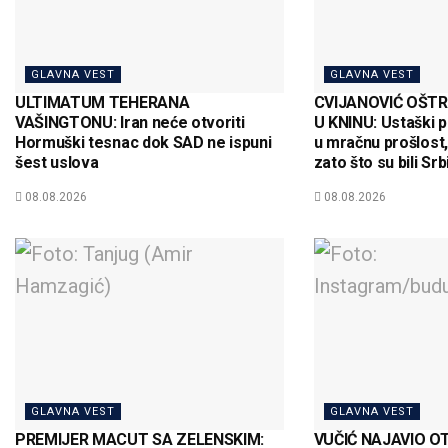
GLAVNA VEST
GLAVNA VEST
ULTIMATUM TEHERANA
CVIJANOVIĆ OŠTR
VAŠINGTONU: Iran neće otvoriti
U KNINU: Ustaški p
Hormuški tesnac dok SAD ne ispuni
u mračnu prošlost,
šest uslova
zato što su bili Srb
08.08.2026
08.08.2026
GLAVNA VEST
GLAVNA VEST
PREMIJER MACUT SA ZELENSKIM:
VUČIĆ NAJAVIO O