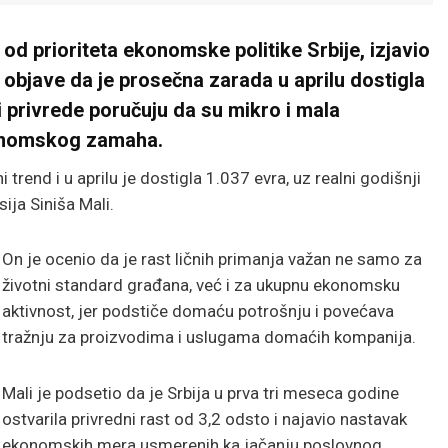
 od prioriteta ekonomske politike Srbije, izjavio
n objave da je prosečna zarada u aprilu dostigla
 privrede poručuju da su mikro i mala
konomskog zamaha.
i trend i u aprilu je dostigla 1.037 evra, uz realni godišnji
sija Siniša Mali.
On je ocenio da je rast ličnih primanja važan ne samo za
životni standard građana, već i za ukupnu ekonomsku
aktivnost, jer podstiče domaću potrošnju i povećava
tražnju za proizvodima i uslugama domaćih kompanija.
Mali je podsetio da je Srbija u prva tri meseca godine
ostvarila privredni rast od 3,2 odsto i najavio nastavak
ekonomskih mera usmerenih ka jačanju poslovnog