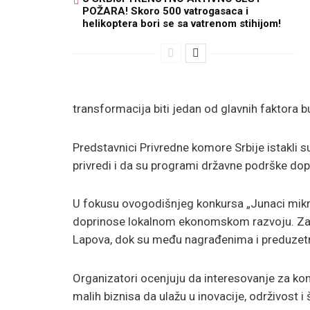
POŽARA! Skoro 500 vatrogasaca i
helikoptera bori se sa vatrenom stihijom!
transformacija biti jedan od glavnih faktora
Predstavnici Privredne komore Srbije istakli 
privredi i da su programi državne podrške dopr
U fokusu ovogodišnjeg konkursa „Junaci mikro
doprinose lokalnom ekonomskom razvoju. Za 
Lapova, dok su među nagrađenima i preduzetnic
Organizatori ocenjuju da interesovanje za ko
malih biznisa da ulažu u inovacije, održivost i