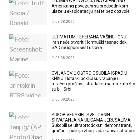
TRAMPOVA INVAZIJA NA GRENLAND:
Amerikanci povezani sa predsednikom
ulaze u eksploataciju nafte bez dozvole
08.08.2026
ULTIMATUM TEHERANA VAŠINGTONU:
Iran neće otvoriti Hormuški tesnac dok
SAD ne ispuni šest uslova
08.08.2026
CVIJANOVIĆ OŠTRO OSUDILA ISPAD U
KNINU: Ustaški pokliči su vraćanje u
mračnu prošlost, stradali su samo zato što
su bili Srbi
08.08.2026
SUKOB VERSKIH I SVETOVNIH
SHVATANJA NA ULICAMA JERUSALIMA:
Sukobili se ultraortodoksni demonstranti,
građani i policija zbog rada kafića subotom