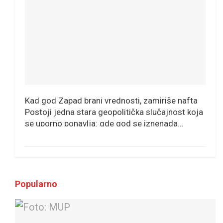
Kad god Zapad brani vrednosti, zamiriše nafta
Postoji jedna stara geopolitička slučajnost koja
se uporno ponavlja: gde god se iznenada...
Popularno