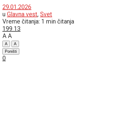
29.01.2026
u
Glavna vest
,
Svet
Vreme čitanja: 1 min čitanja
199
13
A
A
A
A
Poništi
0