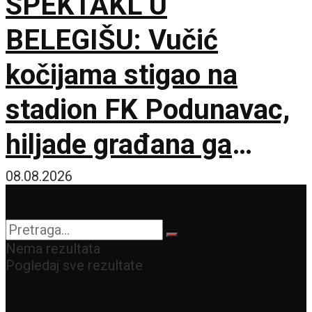
SPEKTAKL U
BELEGIŠU: Vučić
kočijama stigao na
stadion FK Podunavac,
hiljade građana ga
dočekale sa zastavama
08.08.2026
i transparentima
Nema rezultata
Pogledaj sve rezultate