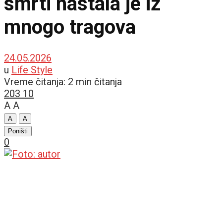
smrti nastala je iz
mnogo tragova
24.05.2026
u
Life Style
Vreme čitanja: 2 min čitanja
203
10
A
A
A
A
Poništi
0