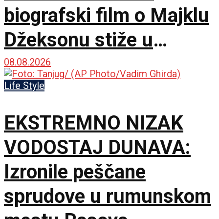
biografski film o Majklu
Džeksonu stiže u
bioskope
08.08.2026
Life Style
EKSTREMNO NIZAK
VODOSTAJ DUNAVA:
Izronile peščane
sprudove u rumunskom