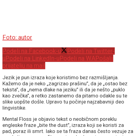
Foto: autor
Podeli na Facebook-u
Podeli na Twitter-
u
Podeli na LinkedIn-u
Podeli na WA
Pošalji
prijatelju na mail
Jezik je pun izraza koje koristimo bez razmišljanja.
Kažemo da je neko „zagrizao prašinu”, da je „ostao bez
teksta”, da „nema dlake na jeziku” ili da je nešto „puklo
kao zvečka”, a retko zastanemo da pitamo odakle su te
slike uopšte došle. Upravo tu počinje najzabavniji deo
lingvistike.
Mental Floss je objavio tekst o neobičnom poreklu
engleske fraze „bite the dust”, izraza koji se koristi za
pad, poraz ili smrt. Iako se ta fraza danas često vezuje za