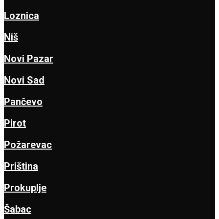
Loznica
Niš
Novi Pazar
Novi Sad
Pančevo
Pirot
Požarevac
Priština
Prokuplje
Šabac