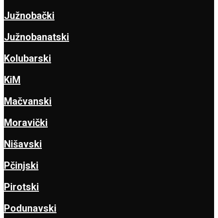
Južnobački
Južnobanatski
Kolubarski
KiM
Mačvanski
Moravički
Nišavski
Pčinjski
Pirotski
Podunavski