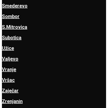
Smederevo
Sombor
S.Mitrovica
Subotica
Užice
Valjevo
Vranje
Vršac
Zaječar
Zrenjanin