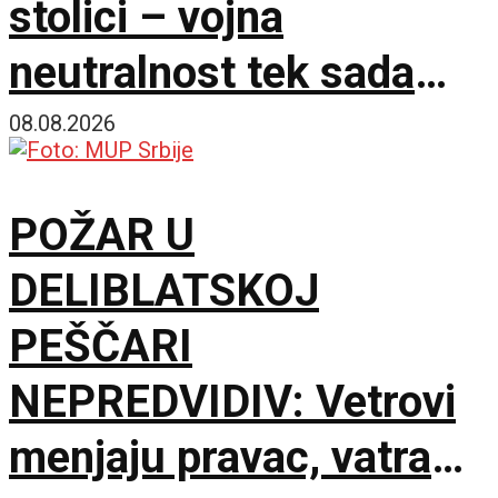
stolici – vojna
neutralnost tek sada
dobija na značaju
08.08.2026
POŽAR U
DELIBLATSKOJ
PEŠČARI
NEPREDVIDIV: Vetrovi
menjaju pravac, vatra