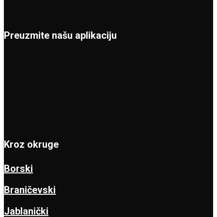
Preuzmite našu aplikaciju
Kroz okruge
Borski
Braničevski
Jablanički