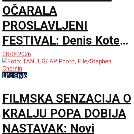
OČARALA
PROSLAVLJENI
FESTIVAL: Denis Kote
predstavio novu dramu
08.08.2026
na 79. izdanju u
Life Style
Lokarnu
FILMSKA SENZACIJA O
KRALJU POPA DOBIJA
NASTAVAK: Novi