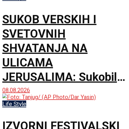
SUKOB VERSKIH I
SVETOVNIH
SHVATANJA NA
ULICAMA
JERUSALIMA: Sukobili
se ultraortodoksni
08.08.2026
demonstranti, građani i
Life Style
policija zbog rada kafića
IZVORNI FESTIVALSKI