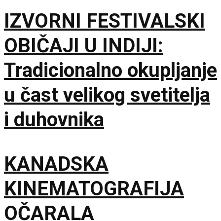
se ultraortodoksni
IZVORNI FESTIVALSKI
demonstranti, građani i
OBIČAJI U INDIJI:
policija zbog rada kafića
Tradicionalno okupljanje
subotom
u čast velikog svetitelja
i duhovnika
KANADSKA
KINEMATOGRAFIJA
OČARALA