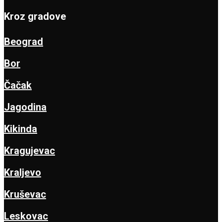
Kroz gradove
Beograd
Bor
Čačak
Jagodina
Kikinda
Kragujevac
Kraljevo
Kruševac
Leskovac