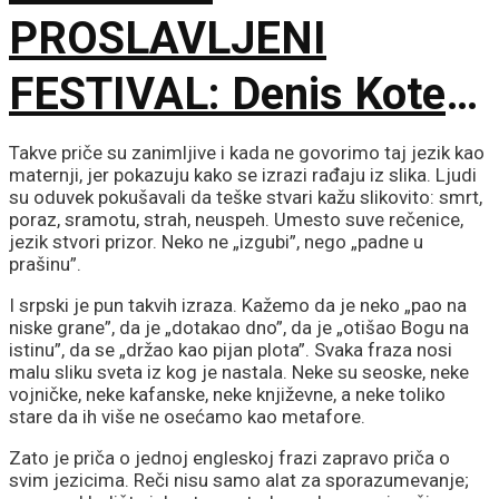
PROSLAVLJENI
FESTIVAL: Denis Kote
predstavio novu dramu
Takve priče su zanimljive i kada ne govorimo taj jezik kao
maternji, jer pokazuju kako se izrazi rađaju iz slika. Ljudi
na 79. izdanju u
su oduvek pokušavali da teške stvari kažu slikovito: smrt,
poraz, sramotu, strah, neuspeh. Umesto suve rečenice,
jezik stvori prizor. Neko ne „izgubi”, nego „padne u
Lokarnu
prašinu”.
I srpski je pun takvih izraza. Kažemo da je neko „pao na
niske grane”, da je „dotakao dno”, da je „otišao Bogu na
istinu”, da se „držao kao pijan plota”. Svaka fraza nosi
malu sliku sveta iz kog je nastala. Neke su seoske, neke
vojničke, neke kafanske, neke književne, a neke toliko
stare da ih više ne osećamo kao metafore.
Zato je priča o jednoj engleskoj frazi zapravo priča o
svim jezicima. Reči nisu samo alat za sporazumevanje;