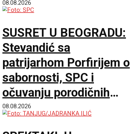
zahvatila oko 1.500
08.08.2026
hektara
SUSRET U BEOGRADU:
Stevandić sa
patrijarhom Porfirijem o
sabornosti, SPC i
očuvanju porodičnih
vrednosti
08.08.2026