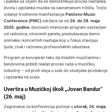
i publike sa ciljem da se demistifikuje proces nastanka,
života i opstanka muzike na savremenom tržištu. Treće
izdanje trodnevne manifestacije
Pančevo Music
Conference (PMC)
održaće se od
26. do 28. maja
2026. godine
, donoseći intenzivan program sastavljen
od radionica, otvorenih panela, preslušavanja demo
snimaka i koncertnih nastupa koji u fokus stavljaju
ljude, zvuk i razmenu profesionalnih iskustava.
Program je koncipiran tako da mladim muzičarima i
bendovima približi realan proces rada u muzičkoj
industriji – od prvih ideja u sobi do studijske produkcije
i opstanka na sceni.
Uvertira u Muzičkoj školi „Jovan Bandur“
(26. maj)
Zagrevanje za konferenciju počinje u
utorak, 26. maja
,