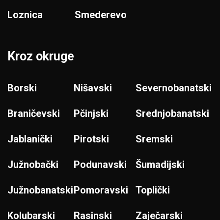
Loznica
Smederevo
Kroz okruge
Borski
Nišavski
Severnobanatski
Braničevski
Pčinjski
Srednjobanatski
Jablanički
Pirotski
Sremski
Južnobački
Podunavski
Šumadijski
Južnobanatski
Pomoravski
Toplički
Kolubarski
Rasinski
Zaječarski