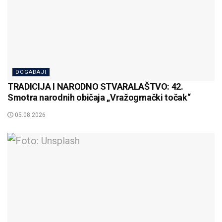
DOGAĐAJI
TRADICIJA I NARODNO STVARALAŠTVO: 42.
Smotra narodnih običaja „Vražogrnački točak“
05.08.2026