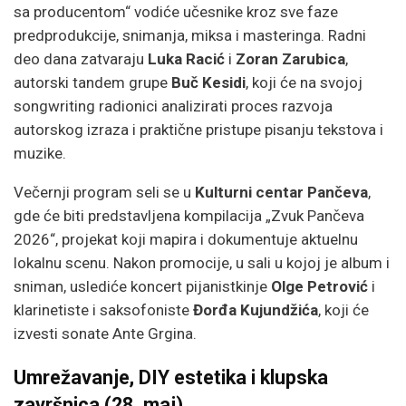
sa producentom“ vodiće učesnike kroz sve faze
predprodukcije, snimanja, miksa i masteringa. Radni
deo dana zatvaraju
Luka Racić
i
Zoran Zarubica
,
autorski tandem grupe
Buč Kesidi
, koji će na svojoj
songwriting radionici analizirati proces razvoja
autorskog izraza i praktične pristupe pisanju tekstova i
muzike.
Večernji program seli se u
Kulturni centar Pančeva
,
gde će biti predstavljena kompilacija „Zvuk Pančeva
2026“, projekat koji mapira i dokumentuje aktuelnu
lokalnu scenu. Nakon promocije, u sali u kojoj je album i
sniman, uslediće koncert pijanistkinje
Olge Petrović
i
klarinetiste i saksofoniste
Đorđa Kujundžića
, koji će
izvesti sonate Ante Grgina.
Umrežavanje, DIY estetika i klupska
završnica (28. maj)