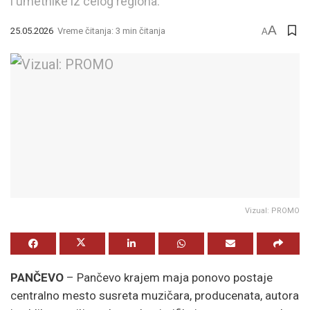
i umetnike iz celog regiona.
A
25.05.2026
Vreme čitanja: 3 min čitanja
A
Vizual: PROMO
PANČEVO
– Pančevo krajem maja ponovo postaje
centralno mesto susreta muzičara, producenata, autora