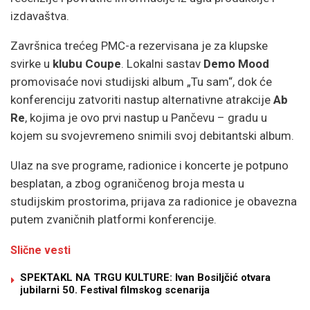
izdavaštva.
Završnica trećeg PMC-a rezervisana je za klupske
svirke u
klubu Coupe
. Lokalni sastav
Demo Mood
promovisaće novi studijski album „Tu sam“, dok će
konferenciju zatvoriti nastup alternativne atrakcije
Ab
Re
, kojima je ovo prvi nastup u Pančevu – gradu u
kojem su svojevremeno snimili svoj debitantski album.
Ulaz na sve programe, radionice i koncerte je potpuno
besplatan, a zbog ograničenog broja mesta u
studijskim prostorima, prijava za radionice je obavezna
putem zvaničnih platformi konferencije.
Slične vesti
SPEKTAKL NA TRGU KULTURE: Ivan Bosiljčić otvara
jubilarni 50. Festival filmskog scenarija