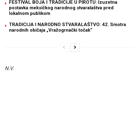
FESTIVAL BOJA I TRADICIJE U PIROTU: Izuzetna
postavka meksičkog narodnog stvaralaštva pred
lokalnom publikom
TRADICIJA I NARODNO STVARALAŠTVO: 42. Smotra
narodnih običaja „Vražogrnački točak“
N.V.