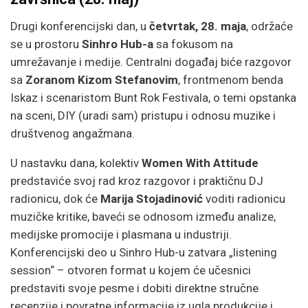
Drugi konferencijski dan, u
četvrtak, 28. maja
, održaće
se u prostoru
Sinhro Hub-a
sa fokusom na
umrežavanje i medije. Centralni događaj biće razgovor
sa
Zoranom Kizom Stefanovim
, frontmenom benda
Iskaz i scenaristom Bunt Rok Festivala, o temi opstanka
na sceni, DIY (uradi sam) pristupu i odnosu muzike i
društvenog angažmana.
U nastavku dana, kolektiv
Women With Attitude
predstaviće svoj rad kroz razgovor i praktičnu DJ
radionicu, dok će
Marija Stojadinović
voditi radionicu
muzičke kritike, baveći se odnosom između analize,
medijske promocije i plasmana u industriji.
Konferencijski deo u Sinhro Hub-u zatvara „listening
session“ – otvoren format u kojem će učesnici
predstaviti svoje pesme i dobiti direktne stručne
recenzije i povratne informacije iz ugla produkcije i