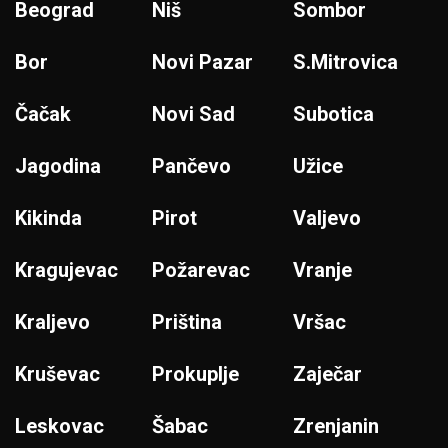
Beograd
Niš
Sombor
Bor
Novi Pazar
S.Mitrovica
Čačak
Novi Sad
Subotica
Jagodina
Pančevo
Užice
Kikinda
Pirot
Valjevo
Kragujevac
Požarevac
Vranje
Kraljevo
Priština
Vršac
Kruševac
Prokuplje
Zaječar
Leskovac
Šabac
Zrenjanin