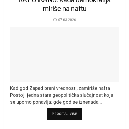
miriše na naftu
07.03.2026
Kad god Zapad brani vrednosti, zamiriše nafta
Postoji jedna stara geopolitička slučajnost koja
se uporno ponavlja: gde god se iznenada...
DETAILS
PROČITAJ VIŠE