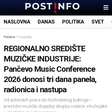
NASLOVNA
DANAS
POLITIKA
SVET
Početna
Događaji
REGIONALNO SREDIŠTE
MUZIČKE INDUSTRIJE:
Pančevo Music Conference
2026 donosi tri dana panela,
radionica i nastupa
Od autorskih prava do festivalskog bukinga –
prestižni muzički događaj okuplja vodeće stručnjake