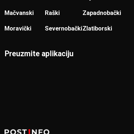
Mačvanski
Raški
Zapadnobački
Moravički
Severnobački
Zlatiborski
Preuzmite aplikaciju