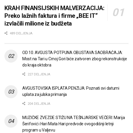
KRAH FINANSIJSKIH MALVERZACIJA:
Preko lažnih faktura i firme „BEE IT“
izvlačili milione iz budžeta
489 DELJENJA
OD 10. AVGUSTA POTPUNA OBUSTAVA SAOBRAĆAJA:
Most na Tari u Crnoj Gori biće zatvoren zbog rekonstrukcije
do kraja oktobra
227 DELJENJA
AVGUSTOVSKA ISPLATA PENZIJA: Poznati svi datumi
uplata za julska primanja
204 DELJENJA
MUZIČKE ZVEZDE STIŽU NA TEŠNJARSKE VEČERI: Marija
Šerifović i Hari Mata Hari predvode ovogodišnji letnji
program u Valjevu