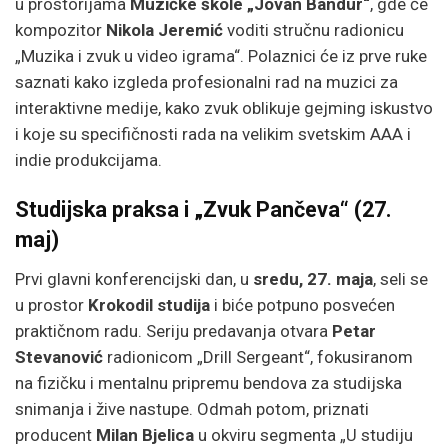
u prostorijama
Muzičke škole „Jovan Bandur“
, gde će
kompozitor
Nikola Jeremić
voditi stručnu radionicu
„Muzika i zvuk u video igrama“. Polaznici će iz prve ruke
saznati kako izgleda profesionalni rad na muzici za
interaktivne medije, kako zvuk oblikuje gejming iskustvo
i koje su specifičnosti rada na velikim svetskim AAA i
indie produkcijama.
Studijska praksa i „Zvuk Pančeva“ (27.
maj)
Prvi glavni konferencijski dan, u
sredu, 27. maja
, seli se
u prostor
Krokodil studija
i biće potpuno posvećen
praktičnom radu. Seriju predavanja otvara
Petar
Stevanović
radionicom „Drill Sergeant“, fokusiranom
na fizičku i mentalnu pripremu bendova za studijska
snimanja i žive nastupe. Odmah potom, priznati
producent
Milan Bjelica
u okviru segmenta „U studiju