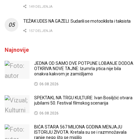
149 DELJENJA
TEŽAK UDES NA GAZELI: Sudarili se motociklista i taksista
157 DELJENJA
Najnovije
JEDNA OD SAMO DVE POTPUNE LOBANJE DODOA
OTKRIVA NOVE TAJNE: Izumrla ptica nije bila
onakva kakvom je zamišljamo
06.08.2026
SPEKTAKL NA TRGU KULTURE: Ivan Bosiljčić otvara
jubilarni 50. Festival filmskog scenarija
06.08.2026
BIĆA STARA 567 MILIONA GODINA MENJAJU
ISTORIJU ŽIVOTA: Kretala su se i razmnožavala
ranije nego što se mislilo