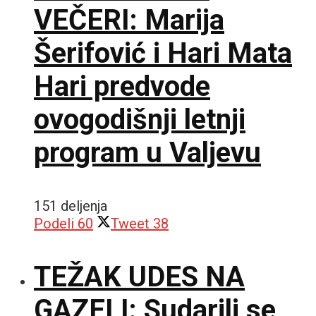
VEČERI: Marija
Šerifović i Hari Mata
Hari predvode
ovogodišnji letnji
program u Valjevu
151 deljenja
Podeli
60
Tweet
38
TEŽAK UDES NA
GAZELI: Sudarili se