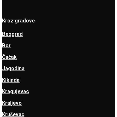
Kroz gradove
Beograd
Bor
Čačak
Jagodina
Kikinda
Kragujevac
Kraljevo
Kruševac