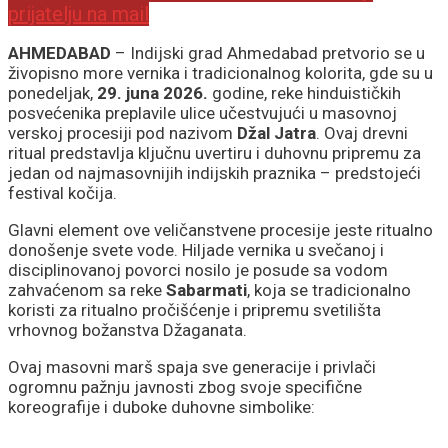
prijatelju na mail
AHMEDABAD
– Indijski grad Ahmedabad pretvorio se u
živopisno more vernika i tradicionalnog kolorita, gde su u
ponedeljak,
29. juna 2026.
godine, reke hinduističkih
posvećenika preplavile ulice učestvujući u masovnoj
verskoj procesiji pod nazivom
Džal Jatra
. Ovaj drevni
ritual predstavlja ključnu uvertiru i duhovnu pripremu za
jedan od najmasovnijih indijskih praznika – predstojeći
festival kočija.
Glavni element ove veličanstvene procesije jeste ritualno
donošenje svete vode. Hiljade vernika u svečanoj i
disciplinovanoj povorci nosilo je posude sa vodom
zahvaćenom sa reke
Sabarmati
, koja se tradicionalno
koristi za ritualno pročišćenje i pripremu svetilišta
vrhovnog božanstva Džaganata.
Ovaj masovni marš spaja sve generacije i privlači
ogromnu pažnju javnosti zbog svoje specifične
koreografije i duboke duhovne simbolike: