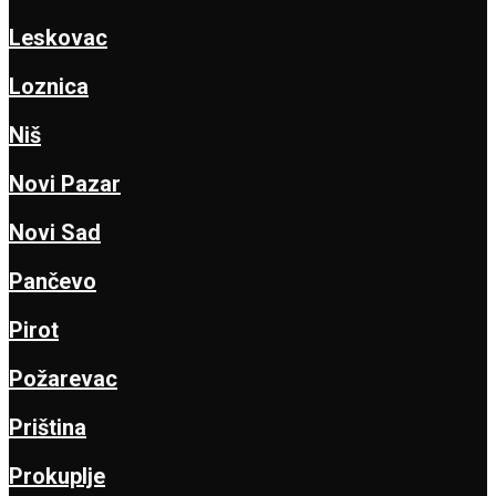
Leskovac
Loznica
Niš
Novi Pazar
Novi Sad
Pančevo
Pirot
Požarevac
Priština
Prokuplje