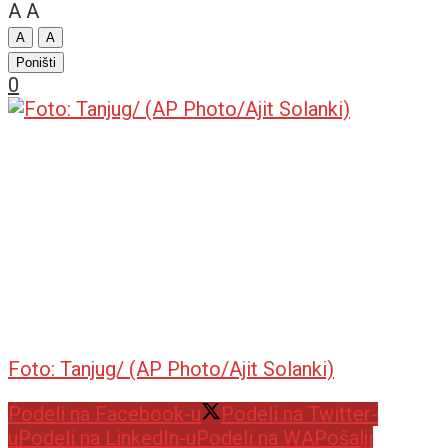
A
A
A
A
Poništi
0
Foto: Tanjug/ (AP Photo/Ajit Solanki)
Podeli na Facebook-u
Podeli na Twitter-
u
Podeli na LinkedIn-u
Podeli na WA
Pošalji