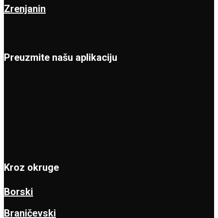
Zrenjanin
Preuzmite našu aplikaciju
Kroz okruge
Borski
Braničevski