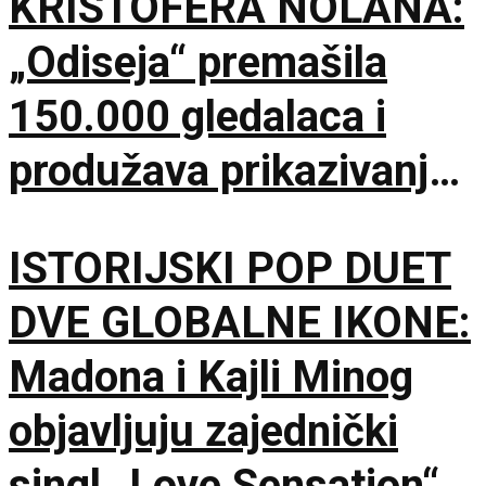
KRISTOFERA NOLANA:
„Odiseja“ premašila
150.000 gledalaca i
produžava prikazivanje
u IMAX dvorani
ISTORIJSKI POP DUET
DVE GLOBALNE IKONE:
Madona i Kajli Minog
objavljuju zajednički
singl „Love Sensation“