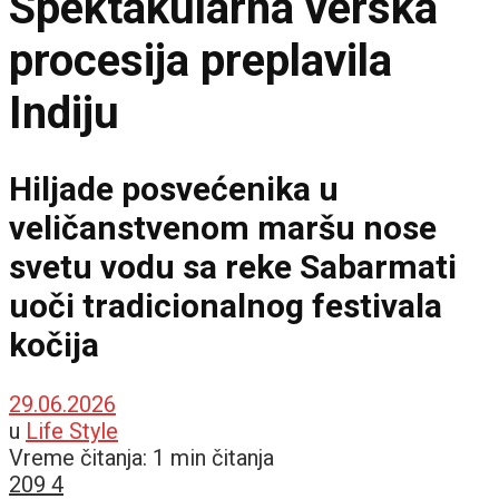
Spektakularna verska
procesija preplavila
Indiju
Hiljade posvećenika u
veličanstvenom maršu nose
svetu vodu sa reke Sabarmati
uoči tradicionalnog festivala
kočija
29.06.2026
u
Life Style
Vreme čitanja: 1 min čitanja
209
4