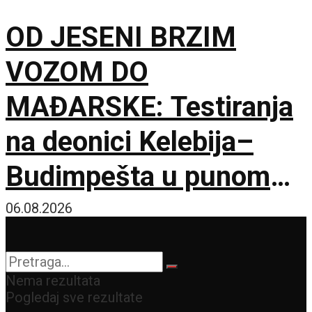
OD JESENI BRZIM
VOZOM DO
MAĐARSKE: Testiranja
na deonici Kelebija–
Budimpešta u punom
jeku, na redu i pasoške
06.08.2026
kontrole
Nema rezultata
Pogledaj sve rezultate