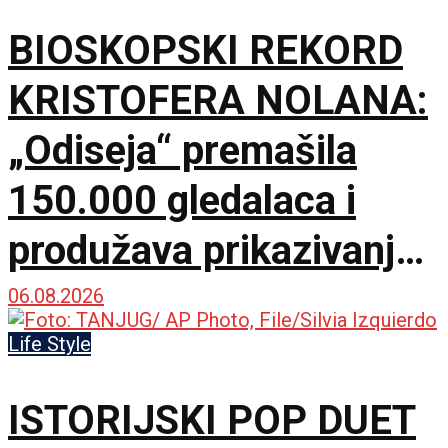
BIOSKOPSKI REKORD
KRISTOFERA NOLANA:
„Odiseja“ premašila
150.000 gledalaca i
produžava prikazivanje
u IMAX dvorani
06.08.2026
Life Style
ISTORIJSKI POP DUET