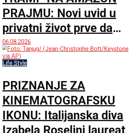
PRAJMU: Novi uvid u
privatni život prve dame
Amerike
06.08.2026
Life Style
PRIZNANJE ZA
KINEMATOGRAFSKU
IKONU: Italijanska diva
Izabela Roselini laureat