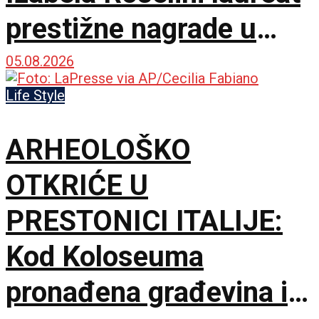
prestižne nagrade u
Švajcarskoj
05.08.2026
Life Style
ARHEOLOŠKO
OTKRIĆE U
PRESTONICI ITALIJE:
Kod Koloseuma
pronađena građevina iz