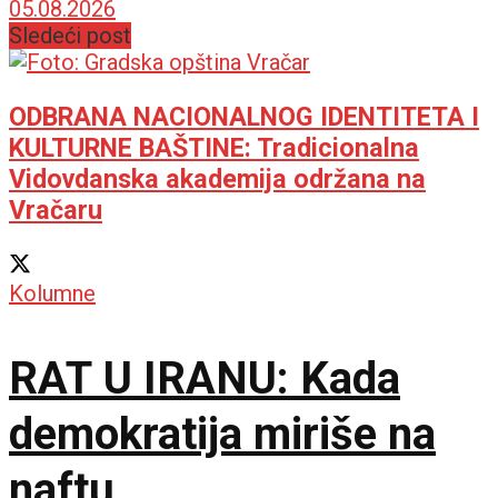
drugog veka sa
05.08.2026
Sledeći post
mozaicima i freskama
ODBRANA NACIONALNOG IDENTITETA I
KULTURNE BAŠTINE: Tradicionalna
Vidovdanska akademija održana na
Vračaru
Kolumne
RAT U IRANU: Kada
demokratija miriše na
naftu