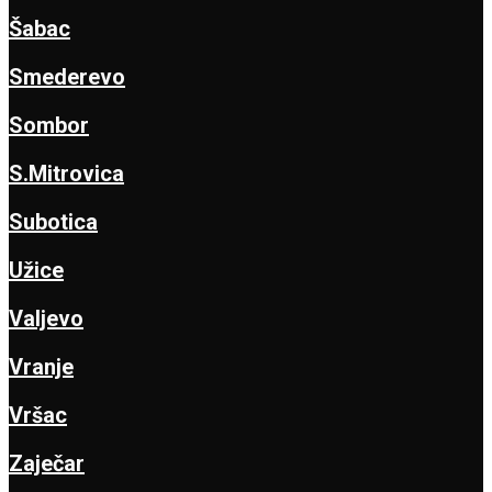
Šabac
Smederevo
Sombor
S.Mitrovica
Subotica
Užice
Valjevo
Vranje
Vršac
Zaječar