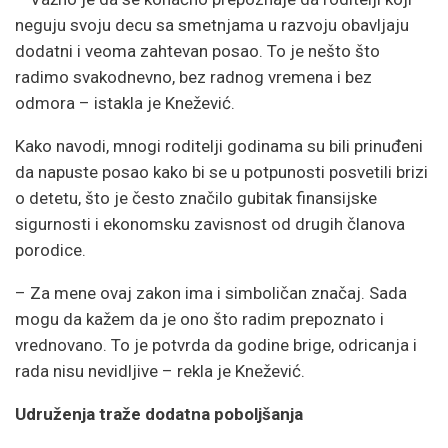
neguju svoju decu sa smetnjama u razvoju obavljaju
dodatni i veoma zahtevan posao. To je nešto što
radimo svakodnevno, bez radnog vremena i bez
odmora – istakla je Knežević.
Kako navodi, mnogi roditelji godinama su bili prinuđeni
da napuste posao kako bi se u potpunosti posvetili brizi
o detetu, što je često značilo gubitak finansijske
sigurnosti i ekonomsku zavisnost od drugih članova
porodice.
– Za mene ovaj zakon ima i simboličan značaj. Sada
mogu da kažem da je ono što radim prepoznato i
vrednovano. To je potvrda da godine brige, odricanja i
rada nisu nevidljive – rekla je Knežević.
Udruženja traže dodatna poboljšanja