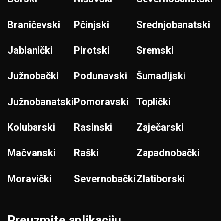
Braničevski
Pčinjski
Srednjobanatski
Jablanički
Pirotski
Sremski
Južnobački
Podunavski
Šumadijski
Južnobanatski
Pomoravski
Toplički
Kolubarski
Rasinski
Zaječarski
Mačvanski
Raški
Zapadnobački
Moravički
Severnobački
Zlatiborski
Preuzmite aplikaciju