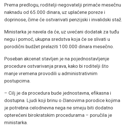
Prema predlogu, roditelji-negovatelji primaće mesečnu
naknadu od 65.000 dinara, uz uplaćene poreze i
doprinose, čime će ostvarivati penzijski i invalidski staž.
Ministarka je navela da će, uz uvećani dodatak za tuđu
negu i pomoć, ukupna sredstva koja će se slivati u
porodični budžet prelaziti 100.000 dinara mesečno.
Poseban akcenat stavljen je na pojednostavljenje
procedure ostvarivanja prava, kako bi roditelji što
manje vremena provodili u administrativnim
postupcima.
– Cilj je da procedura bude jednostavna, efikasna i
dostupna. Ljudi koji brinu o članovima porodice kojima
je potrebna celodnevna nega ne smeju biti dodatno
opterećeni birokratskim procedurama – poručila je
ministarka.