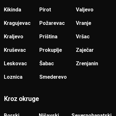
Kikinda
Pirot
Valjevo
Kragujevac
Požarevac
Vranje
Kraljevo
Priština
Vršac
Kruševac
Prokuplje
Zaječar
Leskovac
Šabac
Zrenjanin
Loznica
Smederevo
Kroz okruge
Borski
Nišavski
Severnobanatski