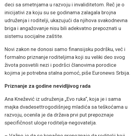
deci sa smetnjama u razvoju i invaliditetom. Reč je o
inicijativi za koju su se godinama zalagala brojna
udruženja i roditelji, ukazujući da njihova svakodnevna
briga i angažovanje nisu bili adekvatno prepoznati u
sistemu socijalne zaštite.
Novi zakon ne donosi samo finansijsku podršku, već i
formalno priznanje roditeljima koji su veliki deo svog
života posvetili nezi i podršci članovima porodice
kojima je potrebna stalna pomoć, piše Euronews Srbija.
Priznanje za godine nevidljivog rada
Ana Knežević iz udruženja „Evo ruka“, koja je i sama
majka dvadesettrogodišnjeg mladića sa teškoćama u
razvoju, ocenila je da država prvi put prepoznaje
specifičnost uloge roditelja-negovatelja.
– Važno je da se konačno prepoznaje da roditelji koji