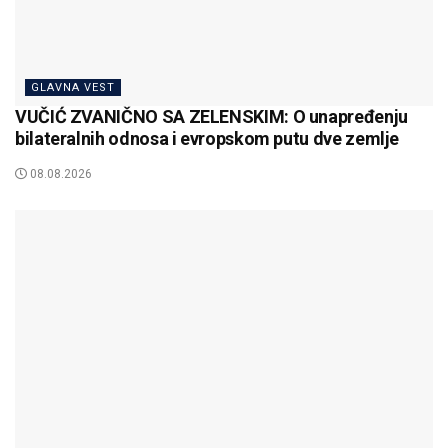
GLAVNA VEST
VUČIĆ ZVANIČNO SA ZELENSKIM: O unapređenju
bilateralnih odnosa i evropskom putu dve zemlje
08.08.2026