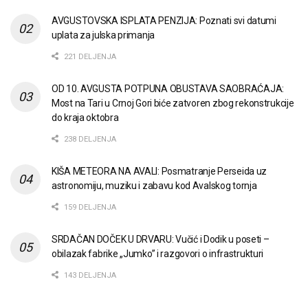
AVGUSTOVSKA ISPLATA PENZIJA: Poznati svi datumi
uplata za julska primanja
221 DELJENJA
OD 10. AVGUSTA POTPUNA OBUSTAVA SAOBRAĆAJA:
Most na Tari u Crnoj Gori biće zatvoren zbog rekonstrukcije
do kraja oktobra
238 DELJENJA
KIŠA METEORA NA AVALI: Posmatranje Perseida uz
astronomiju, muziku i zabavu kod Avalskog tornja
159 DELJENJA
SRDAČAN DOČEK U DRVARU: Vučić i Dodik u poseti –
obilazak fabrike „Jumko” i razgovori o infrastrukturi
143 DELJENJA