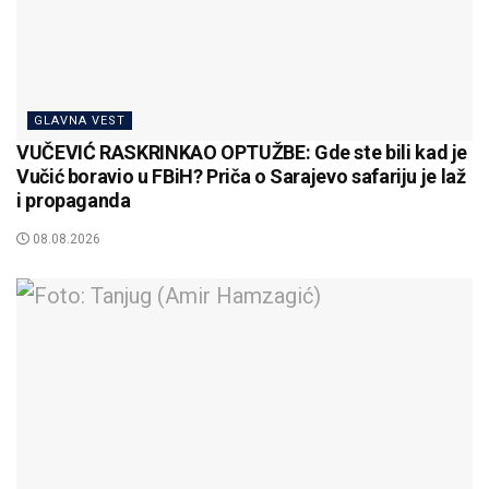
GLAVNA VEST
VUČEVIĆ RASKRINKAO OPTUŽBE: Gde ste bili kad je
Vučić boravio u FBiH? Priča o Sarajevo safariju je laž
i propaganda
08.08.2026