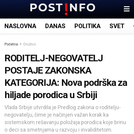
NASLOVNA
DANAS
POLITIKA
SVET
Početna
Društvo
RODITELJ-NEGOVATELJ
POSTAJE ZAKONSKA
KATEGORIJA: Nova podrška za
hiljade porodica u Srbiji
Vlada Srbije utvrdila je Predlog zakona o roditelju-
negovatelju, čime je načinjen važan korak ka
sistemskom rešavanju položaja porodica koje brinu
o deci sa smetnjama u razvoju i invaliditetom.