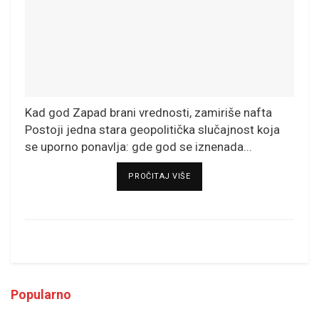
Kad god Zapad brani vrednosti, zamiriše nafta
Postoji jedna stara geopolitička slučajnost koja
se uporno ponavlja: gde god se iznenada...
DETAILS
PROČITAJ VIŠE
Popularno