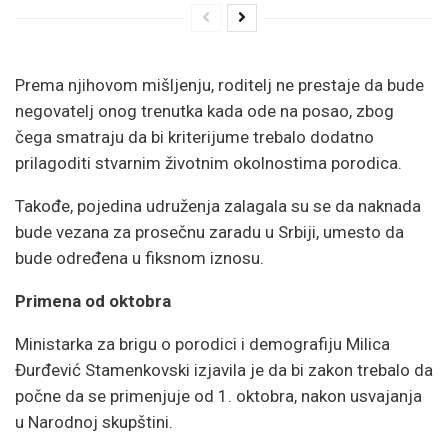
Prema njihovom mišljenju, roditelj ne prestaje da bude
negovatelj onog trenutka kada ode na posao, zbog
čega smatraju da bi kriterijume trebalo dodatno
prilagoditi stvarnim životnim okolnostima porodica.
Takođe, pojedina udruženja zalagala su se da naknada
bude vezana za prosečnu zaradu u Srbiji, umesto da
bude određena u fiksnom iznosu.
Primena od oktobra
Ministarka za brigu o porodici i demografiju Milica
Đurđević Stamenkovski izjavila je da bi zakon trebalo da
počne da se primenjuje od 1. oktobra, nakon usvajanja
u Narodnoj skupštini.