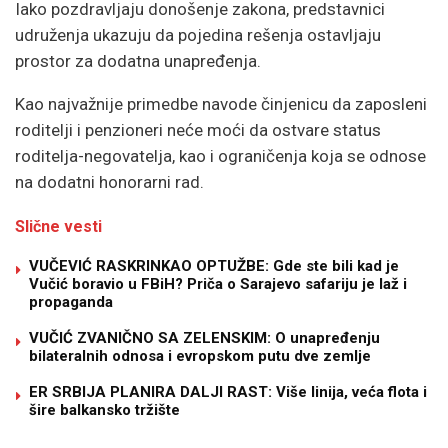
Iako pozdravljaju donošenje zakona, predstavnici
udruženja ukazuju da pojedina rešenja ostavljaju
prostor za dodatna unapređenja.
Kao najvažnije primedbe navode činjenicu da zaposleni
roditelji i penzioneri neće moći da ostvare status
roditelja-negovatelja, kao i ograničenja koja se odnose
na dodatni honorarni rad.
Slične vesti
VUČEVIĆ RASKRINKAO OPTUŽBE: Gde ste bili kad je
Vučić boravio u FBiH? Priča o Sarajevo safariju je laž i
propaganda
VUČIĆ ZVANIČNO SA ZELENSKIM: O unapređenju
bilateralnih odnosa i evropskom putu dve zemlje
ER SRBIJA PLANIRA DALJI RAST: Više linija, veća flota i
šire balkansko tržište