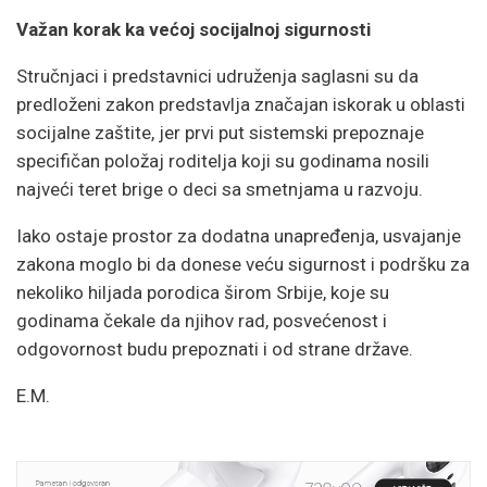
Važan korak ka većoj socijalnoj sigurnosti
Stručnjaci i predstavnici udruženja saglasni su da
predloženi zakon predstavlja značajan iskorak u oblasti
socijalne zaštite, jer prvi put sistemski prepoznaje
specifičan položaj roditelja koji su godinama nosili
najveći teret brige o deci sa smetnjama u razvoju.
Iako ostaje prostor za dodatna unapređenja, usvajanje
zakona moglo bi da donese veću sigurnost i podršku za
nekoliko hiljada porodica širom Srbije, koje su
godinama čekale da njihov rad, posvećenost i
odgovornost budu prepoznati i od strane države.
E.M.