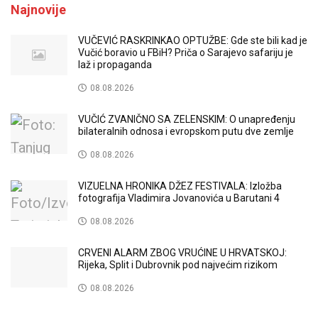
Najnovije
VUČEVIĆ RASKRINKAO OPTUŽBE: Gde ste bili kad je
Vučić boravio u FBiH? Priča o Sarajevo safariju je
laž i propaganda
08.08.2026
VUČIĆ ZVANIČNO SA ZELENSKIM: O unapređenju
bilateralnih odnosa i evropskom putu dve zemlje
08.08.2026
VIZUELNA HRONIKA DŽEZ FESTIVALA: Izložba
fotografija Vladimira Jovanovića u Barutani 4
08.08.2026
CRVENI ALARM ZBOG VRUĆINE U HRVATSKOJ:
Rijeka, Split i Dubrovnik pod najvećim rizikom
08.08.2026