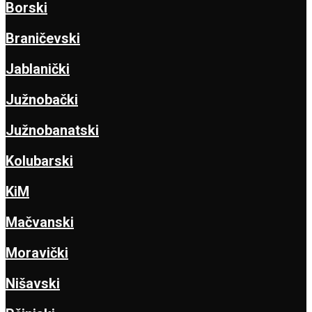
Borski
Braničevski
Jablanički
Južnobački
Južnobanatski
Kolubarski
KiM
Mačvanski
Moravički
Nišavski