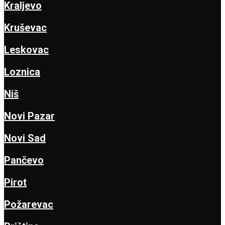
Kraljevo
Kruševac
Leskovac
Loznica
Niš
Novi Pazar
Novi Sad
Pančevo
Pirot
Požarevac