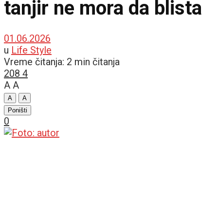
tanjir ne mora da blista
01.06.2026
u
Life Style
Vreme čitanja: 2 min čitanja
208
4
A
A
A
A
Poništi
0