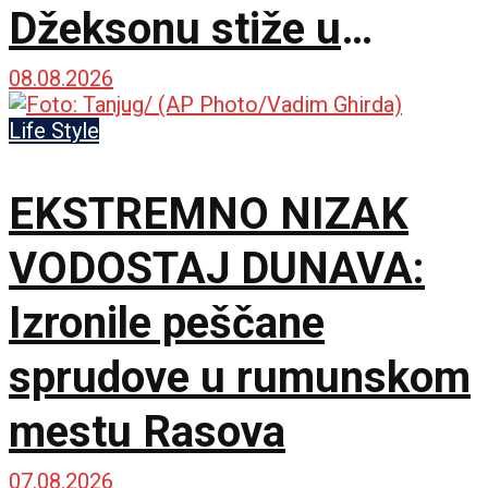
Džeksonu stiže u
bioskope
08.08.2026
Life Style
EKSTREMNO NIZAK
VODOSTAJ DUNAVA:
Izronile peščane
sprudove u rumunskom
mestu Rasova
07.08.2026