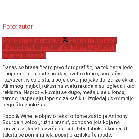
Foto: autor
Podeli na Facebook-u
Podeli na Twitter-
u
Podeli na LinkedIn-u
Podeli na WA
Pošalji
prijatelju na mail
Danas se hrana često prvo fotografiše, pa tek onda jede.
Tanjir mora da bude uredan, svetlo dobro, sos tačno
razvučen, ivica čista, a boje dovoljno jake da izdrže ekran.
Ali mnogi najbolji ukusi na svetu nikada nisu izgledali kao
reklama. Naprotiv, kuvaju se dugo, mešaju se u loncu,
tamne, raspadaju, lepe se za kašiku i izgledaju skromnije
nego što zaslužuju.
Food & Wine je objavio tekst o tome zašto je Anthony
Bourdain voleo „ružnu hranu”, odnosno jela koja ne
moraju izgledati savršeno da bi bila duboko ukusna. U
tekstu se pominju jela poput brazilske feijoade,