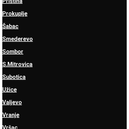
Priština
Prokuplje
Šabac
Smederevo
Sombor
S.Mitrovica
Subotica
Užice
Valjevo
Vranje
Vršac