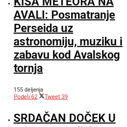
KIŠA METEORA NA
AVALI: Posmatranje
Perseida uz
astronomiju, muziku i
zabavu kod Avalskog
tornja
155 deljenja
Podeli
62
Tweet
39
SRDAČAN DOČEK U