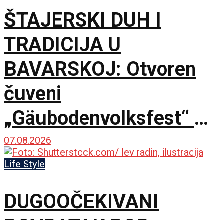
ŠTAJERSKI DUH I
TRADICIJA U
BAVARSKOJ: Otvoren
čuveni
„Gäubodenvolksfest“ u
Štraubingu
07.08.2026
Life Style
DUGOOČEKIVANI