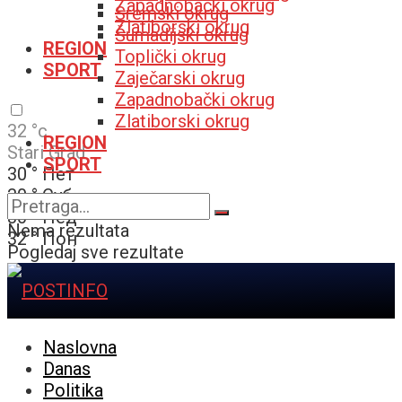
Zapadnobački okrug
Sremski okrug
Zlatiborski okrug
Šumadijski okrug
REGION
Toplički okrug
SPORT
Zaječarski okrug
Zapadnobački okrug
Zlatiborski okrug
32
°c
REGION
Stari Grad
SPORT
30
°
Пет
30
°
Суб
30
°
Нед
Nema rezultata
32
°
Пон
Pogledaj sve rezultate
Naslovna
Danas
Politika