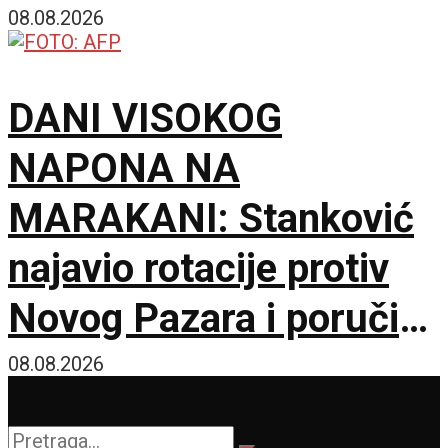
Hetafe!
08.08.2026
DANI VISOKOG
NAPONA NA
MARAKANI: Stanković
najavio rotacije protiv
Novog Pazara i poručio
– Nije pitanje života i
08.08.2026
smrti, ali hoću