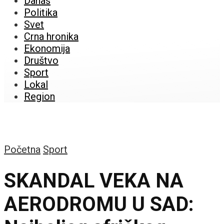
Danas
Politika
Svet
Crna hronika
Ekonomija
Društvo
Sport
Lokal
Region
Početna
Sport
SKANDAL VEKA NA
AERODROMU U SAD: