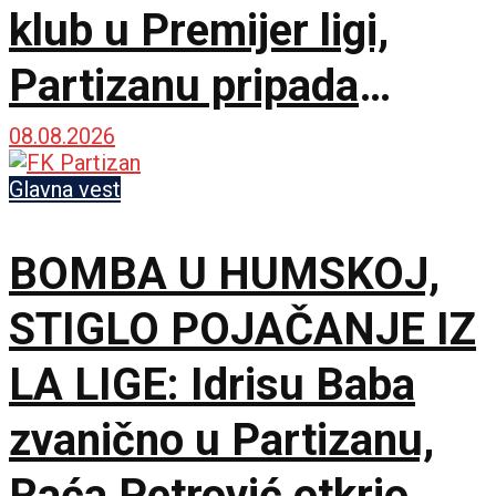
klub u Premijer ligi,
Partizanu pripada
fantastičnih 300.000
08.08.2026
evra!
Glavna vest
BOMBA U HUMSKOJ,
STIGLO POJAČANJE IZ
LA LIGE: Idrisu Baba
zvanično u Partizanu,
Raća Petrović otkrio