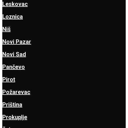
Leskovac
Loznica
Niš
Novi Pazar
Novi Sad
Pančevo
Pirot
Požarevac
Priština
Prokuplje