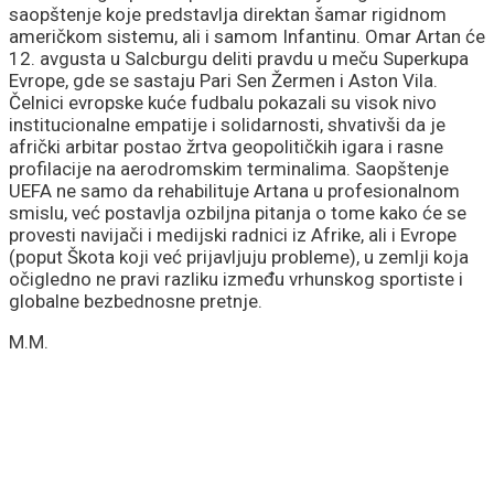
saopštenje koje predstavlja direktan šamar rigidnom
američkom sistemu, ali i samom Infantinu. Omar Artan će
12. avgusta u Salcburgu deliti pravdu u meču Superkupa
Evrope, gde se sastaju Pari Sen Žermen i Aston Vila.
Čelnici evropske kuće fudbalu pokazali su visok nivo
institucionalne empatije i solidarnosti, shvativši da je
afrički arbitar postao žrtva geopolitičkih igara i rasne
profilacije na aerodromskim terminalima. Saopštenje
UEFA ne samo da rehabilituje Artana u profesionalnom
smislu, već postavlja ozbiljna pitanja o tome kako će se
provesti navijači i medijski radnici iz Afrike, ali i Evrope
(poput Škota koji već prijavljuju probleme), u zemlji koja
očigledno ne pravi razliku između vrhunskog sportiste i
globalne bezbednosne pretnje.
M.M.