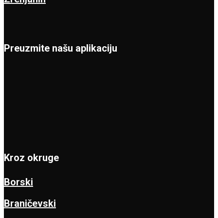
Preuzmite našu aplikaciju
Kroz okruge
Borski
Braničevski