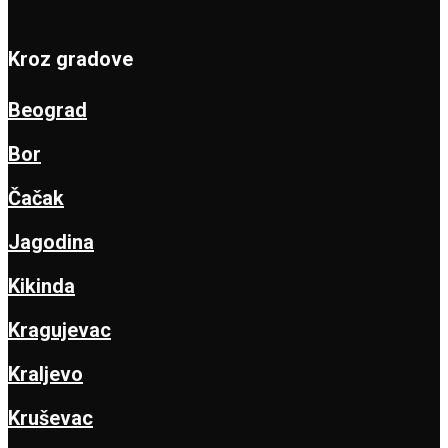
Kroz gradove
Beograd
Bor
Čačak
Jagodina
Kikinda
Kragujevac
Kraljevo
Kruševac