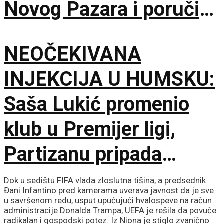
Novog Pazara i poručio
– Nije pitanje života i
NEOČEKIVANA
smrti, ali hoću
INJEKCIJA U HUMSKU:
maksimum!
Saša Lukić promenio
klub u Premijer ligi,
Partizanu pripada
fantastičnih 300.000
Dok u sedištu FIFA vlada zloslutna tišina, a predsednik
Đani Infantino pred kamerama uverava javnost da je sve
evra!
u savršenom redu, usput upućujući hvalospeve na račun
administracije Donalda Trampa, UEFA je rešila da povuče
radikalan i gospodski potez. Iz Niona je stiglo zvanično