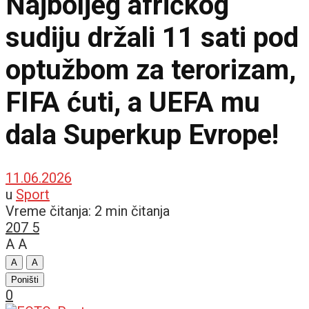
Najboljeg afričkog
sudiju držali 11 sati pod
optužbom za terorizam,
FIFA ćuti, a UEFA mu
dala Superkup Evrope!
11.06.2026
u
Sport
Vreme čitanja: 2 min čitanja
207
5
A
A
A
A
Poništi
0