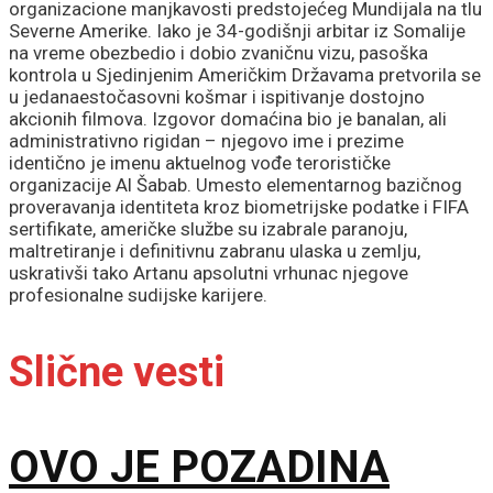
organizacione manjkavosti predstojećeg Mundijala na tlu
Severne Amerike. Iako je 34-godišnji arbitar iz Somalije
na vreme obezbedio i dobio zvaničnu vizu, pasoška
kontrola u Sjedinjenim Američkim Državama pretvorila se
u jedanaestočasovni košmar i ispitivanje dostojno
akcionih filmova. Izgovor domaćina bio je banalan, ali
administrativno rigidan – njegovo ime i prezime
identično je imenu aktuelnog vođe terorističke
organizacije Al Šabab. Umesto elementarnog bazičnog
proveravanja identiteta kroz biometrijske podatke i FIFA
sertifikate, američke službe su izabrale paranoju,
maltretiranje i definitivnu zabranu ulaska u zemlju,
uskrativši tako Artanu apsolutni vrhunac njegove
profesionalne sudijske karijere.
Slične vesti
OVO JE POZADINA