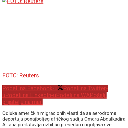
FOTO: Reuters
Podeli na Facebook-u
Podeli na Twitter-
u
Podeli na LinkedIn-u
Podeli na WA
Pošalji
prijatelju na mail
Odluka američkih migracionih vlasti da sa aerodroma
deportuju ponajboljeg afričkog sudiju Omara Abdulkadira
Artana predstavlja ozbiljan presedan i ogoljava sve