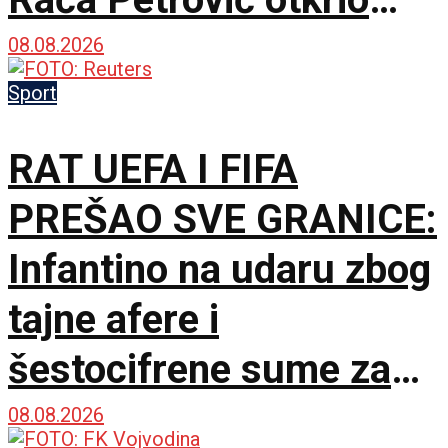
pozadinu pregovora!
08.08.2026
Sport
RAT UEFA I FIFA
PREŠAO SVE GRANICE:
Infantino na udaru zbog
tajne afere i
šestocifrene sume za
ćutanje – FIFA sve oštro
08.08.2026