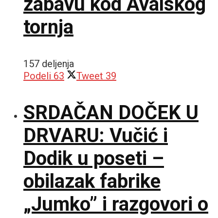
zabavu kod Avalskog
tornja
157 deljenja
Podeli
63
Tweet
39
SRDAČAN DOČEK U
DRVARU: Vučić i
Dodik u poseti –
obilazak fabrike
„Jumko” i razgovori o