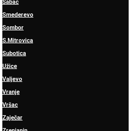
Šabac
Smederevo
Sombor
S.Mitrovica
Subotica
Užice
Valjevo
Vranje
Vršac
Zaječar
Zrenjanin