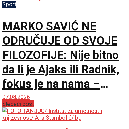
demantuje!
Sport
MARKO SAVIĆ NE
ODRUČUJE OD SVOJE
FILOZOFIJE: Nije bitno
da li je Ajaks ili Radnik,
fokus je na nama –
pobeda je jedina opcija!
07.08.2026
Sledeći post