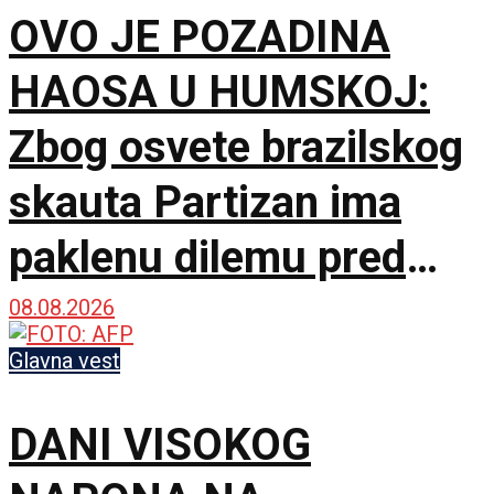
OVO JE POZADINA
HAOSA U HUMSKOJ:
Zbog osvete brazilskog
skauta Partizan ima
paklenu dilemu pred
Hetafe!
08.08.2026
Glavna vest
DANI VISOKOG