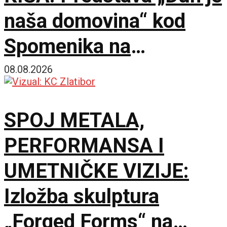
naša domovina“ kod
Spomenika na
Šumatnom brdu
08.08.2026
SPOJ METALA,
PERFORMANSA I
UMETNIČKE VIZIJE:
Izložba skulptura
„Forged Forms“ na