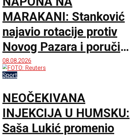
NAPONA NA
MARAKANI: Stanković
najavio rotacije protiv
Novog Pazara i poručio
– Nije pitanje života i
08.08.2026
smrti, ali hoću
Sport
maksimum!
NEOČEKIVANA
INJEKCIJA U HUMSKU:
Saša Lukić promenio