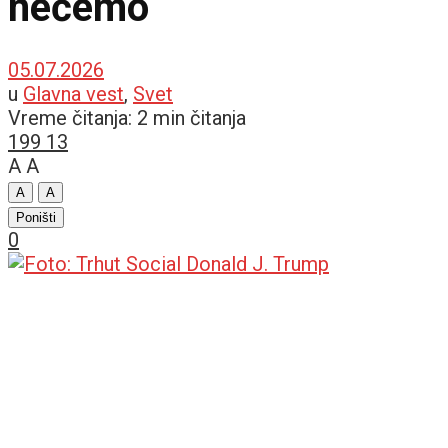
nećemo
05.07.2026
u
Glavna vest
,
Svet
Vreme čitanja: 2 min čitanja
199
13
A
A
A
A
Poništi
0