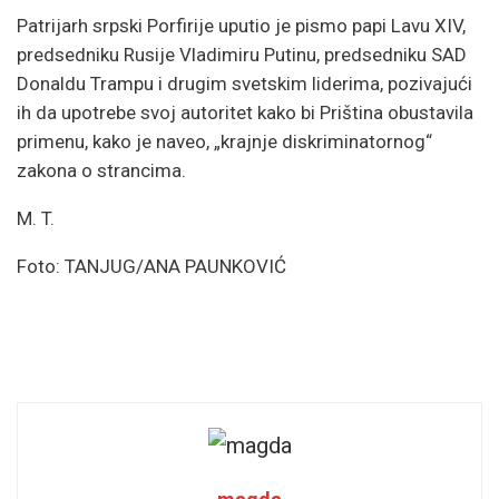
Patrijarh
srpski
Porfirije
uputio
je
pismo
papi
Lavu
XIV,
predsedniku
Rusije
Vladimiru
Putinu,
predsedniku
SAD
Donaldu
Trampu
i
drugim
svetskim
liderima,
pozivajući
ih
da
upotrebe
svoj
autoritet
kako
bi
Priština
obustavila
primenu,
kako
je
naveo, „
krajnje
diskriminatornog“
zakona
o
strancima.
M. T.
Foto: TANJUG/ANA PAUNKOVIĆ