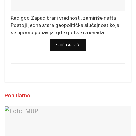
Kad god Zapad brani vrednosti, zamiriše nafta
Postoji jedna stara geopolitička slučajnost koja
se uporno ponavlja: gde god se iznenada...
DETAILS
PROČITAJ VIŠE
Popularno