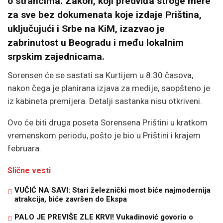
o
strancima.
Zakon,
koji
predviđa
stroge
mere
za
sve
bez
dokumenata
koje
izdaje
Priština,
uključujući
i
Srbe
na
KiM,
izazvao
je
zabrinutost
u
Beogradu
i
među
lokalnim
srpskim
zajednicama.
Sorensen
će
se
sastati
sa
Kurtijem
u
8.30
časova,
nakon
čega
je
planirana
izjava
za
medije,
saopšteno
je
iz
kabineta
premijera.
Detalji
sastanka
nisu
otkriveni.
Ovo
će
biti
druga
poseta
Sorensena
Prištini
u
kratkom
vremenskom
periodu,
pošto
je
bio
u
Prištini
i
krajem
februara.
Slične vesti
VUČIĆ NA SAVI: Stari železnički most biće najmodernija
atrakcija, biće završen do Ekspa
PALO JE PREVIŠE ZLE KRVI! Vukadinović govorio o