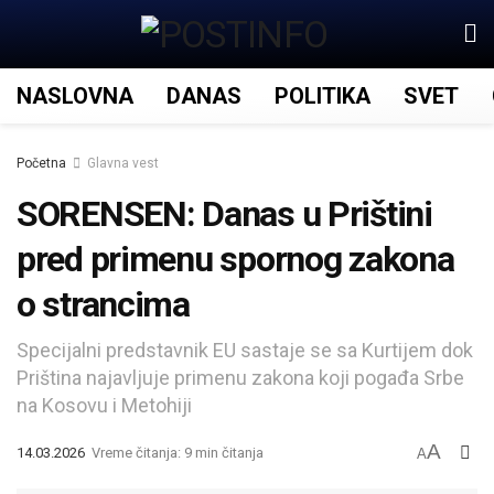
NASLOVNA
DANAS
POLITIKA
SVET
Početna
Glavna vest
SORENSEN: Danas u Prištini
pred primenu spornog zakona
o strancima
Specijalni predstavnik EU sastaje se sa Kurtijem dok
Priština najavljuje primenu zakona koji pogađa Srbe
na Kosovu i Metohiji
A
14.03.2026
Vreme čitanja: 9 min čitanja
A