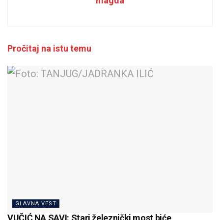
magda
Pročitaj na istu temu
GLAVNA VEST
VUČIĆ NA SAVI: Stari železnički most biće