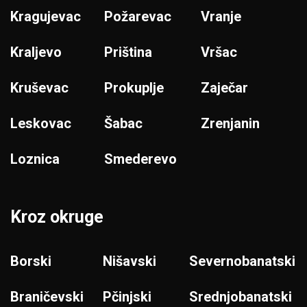
Kragujevac
Požarevac
Vranje
Kraljevo
Priština
Vršac
Kruševac
Prokuplje
Zaječar
Leskovac
Šabac
Zrenjanin
Loznica
Smederevo
Kroz okruge
Borski
Nišavski
Severnobanatski
Braničevski
Pčinjski
Srednjobanatski