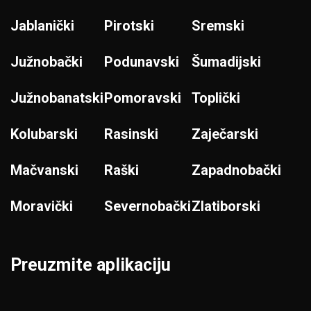
Jablanički
Pirotski
Sremski
Južnobački
Podunavski
Šumadijski
Južnobanatski
Pomoravski
Toplički
Kolubarski
Rasinski
Zaječarski
Mačvanski
Raški
Zapadnobački
Moravički
Severnobački
Zlatiborski
Preuzmite aplikaciju