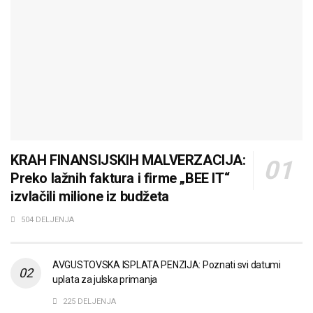
KRAH FINANSIJSKIH MALVERZACIJA:
Preko lažnih faktura i firme „BEE IT“
izvlačili milione iz budžeta
504 DELJENJA
AVGUSTOVSKA ISPLATA PENZIJA: Poznati svi datumi
uplata za julska primanja
225 DELJENJA