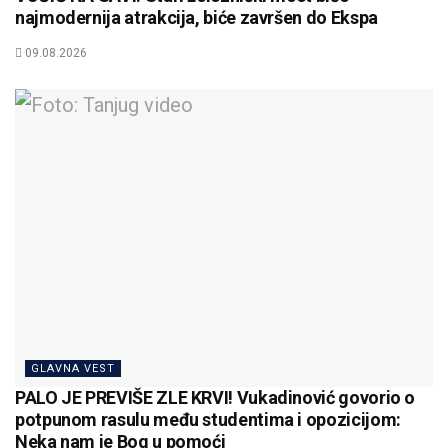
najmodernija atrakcija, biće završen do Ekspa
09.08.2026
GLAVNA VEST
PALO JE PREVIŠE ZLE KRVI! Vukadinović govorio o
potpunom rasulu među studentima i opozicijom:
Neka nam je Bog u pomoći