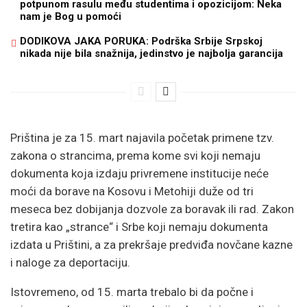
potpunom rasulu među studentima i opozicijom: Neka
nam je Bog u pomoći
DODIKOVA JAKA PORUKA: Podrška Srbije Srpskoj
nikada nije bila snažnija, jedinstvo je najbolja garancija
Priština
je
za
15.
mart
najavila
početak
primene
tzv.
zakona
o
strancima,
prema
kome
svi
koji
nemaju
dokumenta
koja
izdaju
privremene
institucije
neće
moći
da
borave
na
Kosovu
i
Metohiji
duže
od
tri
meseca
bez
dobijanja
dozvole
za
boravak
ili
rad.
Zakon
tretira
kao „
strance“
i
Srbe
koji
nemaju
dokumenta
izdata
u
Prištini,
a
za
prekršaje
predviđa
novčane
kazne
i
naloge
za
deportaciju.
Istovremeno,
od
15.
marta
trebalo
bi
da
počne
i