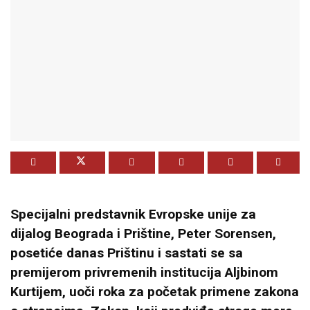
Specijalni
predstavnik
Evropske
unije
za
dijalog
Beograda
i
Prištine,
Peter
Sorensen,
posetiće
danas
Prištinu
i
sastati
se
sa
premijerom
privremenih
institucija
Aljbinom
Kurtijem,
uoči
roka
za
početak
primene
zakona