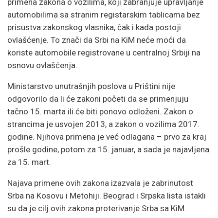
primena
zakona
o
vozilima,
koji
zabranjuje
upravljanje
automobilima
sa
stranim
registarskim
tablicama
bez
prisustva
zakonskog
vlasnika,
čak
i
kada
postoji
ovlašćenje.
To
znači
da
Srbi
na
KiM
neće
moći
da
koriste
automobile
registrovane
u
centralnoj
Srbiji
na
osnovu
ovlašćenja.
Ministarstvo
unutrašnjih
poslova
u
Prištini
nije
odgovorilo
da
li
će
zakoni
početi
da
se
primenjuju
tačno
15.
marta
ili
će
biti
ponovo
odloženi.
Zakon
o
strancima
je
usvojen
2013,
a
zakon
o
vozilima
2017.
godine.
Njihova
primena
je
već
odlagana –
prvo
za
kraj
prošle
godine,
potom
za
15.
januar,
a
sada
je
najavljena
za
15.
mart.
Najava
primene
ovih
zakona
izazvala
je
zabrinutost
Srba
na
Kosovu
i
Metohiji.
Beograd
i
Srpska
lista
istakli
su
da
je
cilj
ovih
zakona
proterivanje
Srba
sa
KiM.