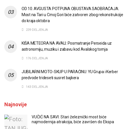
OD 10. AVGUSTA POTPUNA OBUSTAVA SAOBRAĆAJA:
Most na Tari u Crnoj Gori biće zatvoren zbog rekonstrukcije
do kraja oktobra
239 DELJENJA
KIŠA METEORA NA AVALI: Posmatranje Perseida uz
astronomiju, muziku i zabavu kod Avalskog tornja
176 DELJENJA
JUBILARNI MOTO-SKUP U PARAĆINU: YU Grupa i Kerber
predvode trideseti susret bajkera
143 DELJENJA
Najnovije
VUČIĆ NA SAVI: Stari železnički most biće
najmodernija atrakcija, biće završen do Ekspa