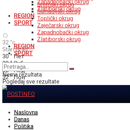
Zapadnobački okrug
Sremski okrug
Zlatiborski okrug
Šumadijski okrug
REGION
Toplički okrug
SPORT
Zaječarski okrug
Zapadnobački okrug
Zlatiborski okrug
32
°c
REGION
Stari Grad
SPORT
30
°
Пет
30
°
Суб
30
°
Нед
Nema rezultata
32
°
Пон
Pogledaj sve rezultate
Naslovna
Danas
Politika