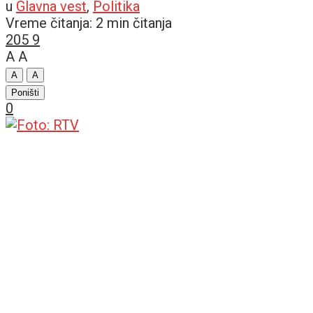
u
Glavna vest
,
Politika
Vreme čitanja: 2 min čitanja
205
9
A
A
A
A
Poništi
0