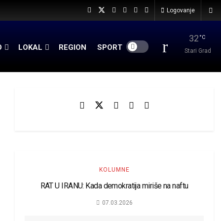
Logovanje
32
°C
O
LOKAL
REGION
SPORT
Stari Grad
KOLUMNE
RAT U IRANU: Kada demokratija miriše na naftu
07.03.2026