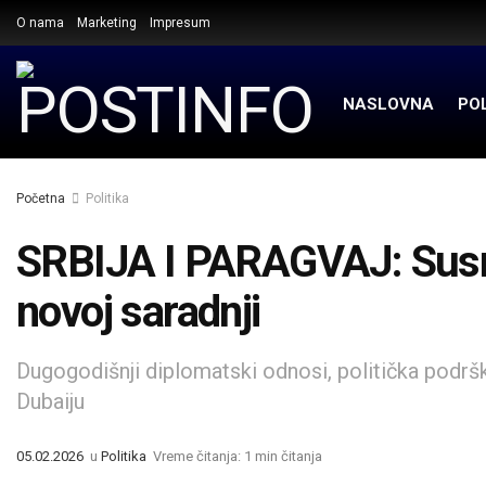
O nama
Marketing
Impresum
NASLOVNA
POL
Početna
Politika
SRBIJA I PARAGVAJ: Susre
novoj saradnji
Dugogodišnji diplomatski odnosi, politička podrš
Dubaiju
05.02.2026
u
Politika
Vreme čitanja: 1 min čitanja