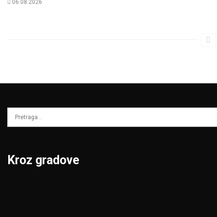
06.08.2026
Kroz gradove
Beograd
Niš
Bor
Novi Pazar