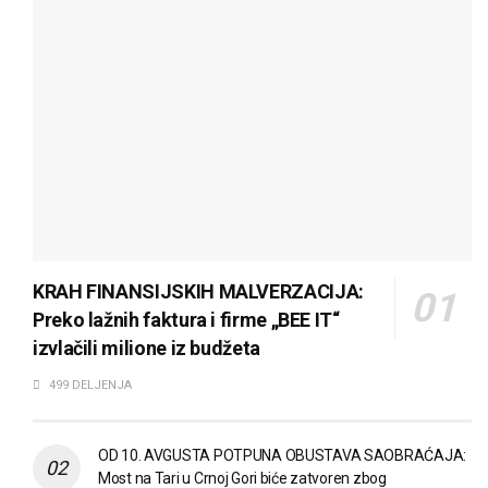
KRAH FINANSIJSKIH MALVERZACIJA:
Preko lažnih faktura i firme „BEE IT“
izvlačili milione iz budžeta
499 DELJENJA
OD 10. AVGUSTA POTPUNA OBUSTAVA SAOBRAĆAJA:
Most na Tari u Crnoj Gori biće zatvoren zbog