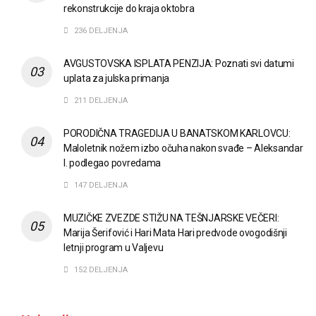
rekonstrukcije do kraja oktobra
236 DELJENJA
AVGUSTOVSKA ISPLATA PENZIJA: Poznati svi datumi
uplata za julska primanja
211 DELJENJA
PORODIČNA TRAGEDIJA U BANATSKOM KARLOVCU:
Maloletnik nožem izbo očuha nakon svađe – Aleksandar
I. podlegao povredama
147 DELJENJA
MUZIČKE ZVEZDE STIŽU NA TEŠNJARSKE VEČERI:
Marija Šerifović i Hari Mata Hari predvode ovogodišnji
letnji program u Valjevu
152 DELJENJA