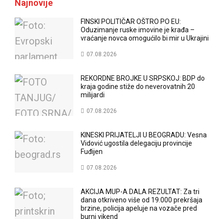
Najnovije
FINSKI POLITIČAR OŠTRO PO EU:
Oduzimanje ruske imovine je krađa –
vraćanje novca omogućilo bi mir u Ukrajini
07.08.2026
REKORDNE BROJKE U SRPSKOJ: BDP do
kraja godine stiže do neverovatnih 20
milijardi
07.08.2026
KINESKI PRIJATELJI U BEOGRADU: Vesna
Vidović ugostila delegaciju provincije
Fuđijen
07.08.2026
AKCIJA MUP-A DALA REZULTAT: Za tri
dana otkriveno više od 19.000 prekršaja
brzine, policija apeluje na vozače pred
burni vikend