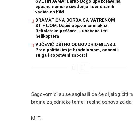
SVETINJAMA: Darko Đogo upozorava na
opasne namere uvođenja licenciranih
vodiča na KiM
DRAMATIČNA BORBA SA VATRENOM
STIHIJOM: Dačić objavio snimak iz
Deliblatske peščare – ubačena i tri
helikoptera
VUČEVIĆ OŠTRO ODGOVORIO ĐILASU:
Pred političkim je brodolomom, odbacili
su ga i sopstveni saborci
Sagovornici su se saglasili da će dijalog biti
brojne zajedničke teme i realna osnova za dal
M. T.