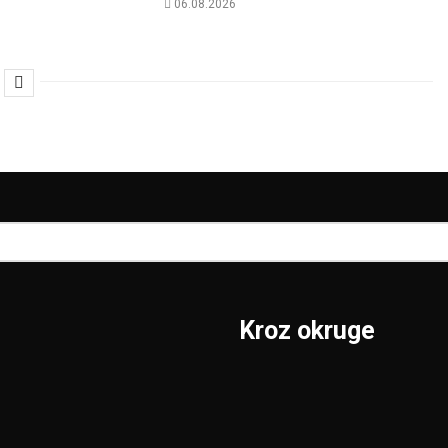
06.08.2026
Kroz okruge
Sombor
Borski
S.Mitrovica
Braničevski