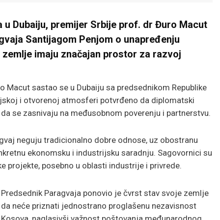
 Dubaiju, premijer Srbije prof. dr Đuro Macut
gvaja Santijagom Penjom o unapređenju
 zemlje imaju značajan prostor za razvoj
uro Macut sastao se u Dubaiju sa predsednikom Republike
jskoj i otvorenoj atmosferi potvrđeno da diplomatski
i da se zasnivaju na međusobnom poverenju i partnerstvu.
agvaj neguju tradicionalno dobre odnose, uz obostranu
kretnu ekonomsku i industrijsku saradnju. Sagovornici su
ke projekte, posebno u oblasti industrije i privrede.
Predsednik Paragvaja ponovio je čvrst stav svoje zemlje
da neće priznati jednostrano proglašenu nezavisnost
Kosova, naglasivši važnost poštovanja međunarodnog