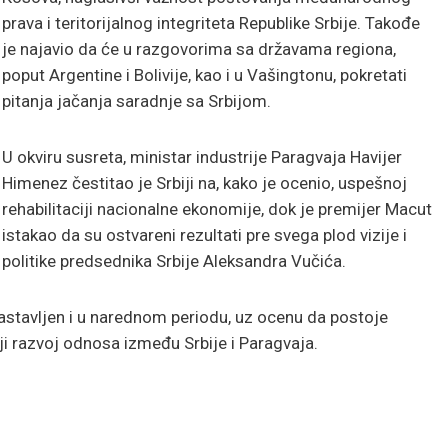
prava i teritorijalnog integriteta Republike Srbije. Takođe
je najavio da će u razgovorima sa državama regiona,
poput Argentine i Bolivije, kao i u Vašingtonu, pokretati
pitanja jačanja saradnje sa Srbijom.
U okviru susreta, ministar industrije Paragvaja Havijer
Himenez čestitao je Srbiji na, kako je ocenio, uspešnoj
rehabilitaciji nacionalne ekonomije, dok je premijer Macut
istakao da su ostvareni rezultati pre svega plod vizije i
politike predsednika Srbije Aleksandra Vučića.
 nastavljen i u narednom periodu, uz ocenu da postoje
ji razvoj odnosa između Srbije i Paragvaja.