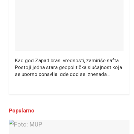
Kad god Zapad brani vrednosti, zamiriše nafta
Postoji jedna stara geopolitička slučajnost koja
se uporno ponavlja: gde god se iznenada...
Popularno