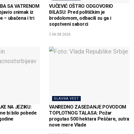
BA SA VATRENOM
VUČEVIĆ OŠTRO ODGOVORIO
bjavio snimak iz
ĐILASU: Pred političkim je
e – ubačena i tri
brodolomom, odbacili su ga i
sopstveni saborci
06.08.2026
GLAVNA VEST
KE NA JEZIKU:
VANREDNO ZASEDANJE POVODOM
 ne bi bilo pobede
TOPLOTNOG TALASA: Požar
 godine
progutao 500 hektara Peščare, sutra
nove mere Vlade