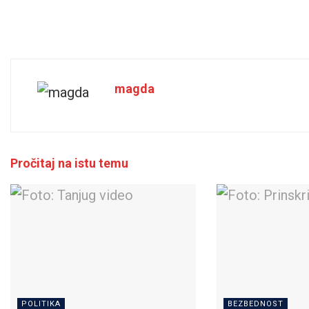
magda
Pročitaj na istu temu
POLITIKA
BEZBEDNOST