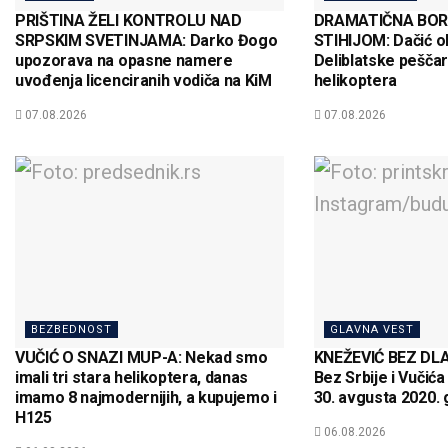
PRIŠTINA ŽELI KONTROLU NAD
DRAMATIČNA BOR
SRPSKIM SVETINJAMA: Darko Đogo
STIHIJOM: Dačić o
upozorava na opasne namere
Deliblatske peščar
uvođenja licenciranih vodiča na KiM
helikoptera
07.08.2026
07.08.2026
BEZBEDNOST
GLAVNA VEST
VUČIĆ O SNAZI MUP-A: Nekad smo
KNEŽEVIĆ BEZ DLA
imali tri stara helikoptera, danas
Bez Srbije i Vučića
imamo 8 najmodernijih, a kupujemo i
30. avgusta 2020.
H125
06.08.2026