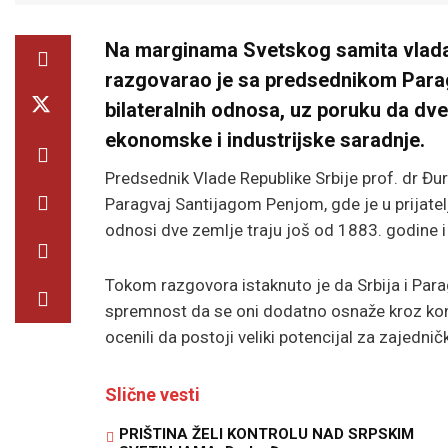
Na marginama Svetskog samita vlada u
razgovarao je sa predsednikom Para
bilateralnih odnosa, uz poruku da dve
ekonomske i industrijske saradnje.
Predsednik Vlade Republike Srbije prof. dr Đ
Paragvaj Santijagom Penjom, gde je u prijatel
odnosi dve zemlje traju još od 1883. godine 
Tokom razgovora istaknuto je da Srbija i Par
spremnost da se oni dodatno osnaže kroz kon
ocenili da postoji veliki potencijal za zajednič
Slične vesti
PRIŠTINA ŽELI KONTROLU NAD SRPSKIM