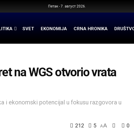
Петак - 7. август 2026.
ITIKA
SVET
EKONOMIJA
CRNA HRONIKA
DRUŠTV
t na WGS otvorio vrata
ka i ekonomski potencijal u fokusu razgovora u
212
5
A
0
A