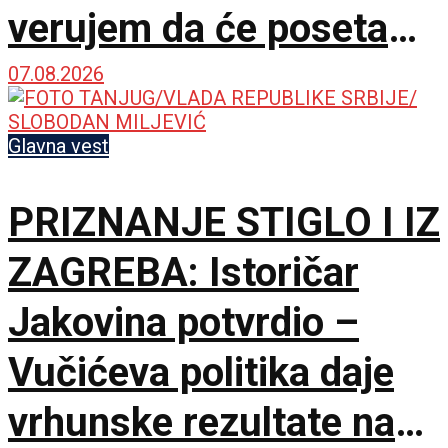
verujem da će poseta
doprineti razvoju
07.08.2026
odnosa
Glavna vest
PRIZNANJE STIGLO I IZ
ZAGREBA: Istoričar
Jakovina potvrdio –
Vučićeva politika daje
vrhunske rezultate na