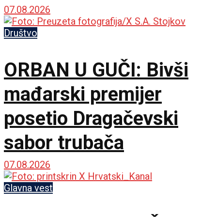
međunarodnoj sceni
07.08.2026
Društvo
ORBAN U GUČI: Bivši
mađarski premijer
posetio Dragačevski
sabor trubača
07.08.2026
Glavna vest