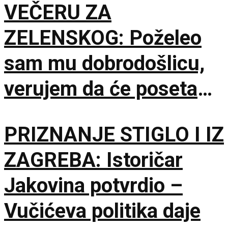
VEČERU ZA
ZELENSKOG: Poželeo
sam mu dobrodošlicu,
verujem da će poseta
doprineti razvoju
PRIZNANJE STIGLO I IZ
odnosa
ZAGREBA: Istoričar
Jakovina potvrdio –
Vučićeva politika daje