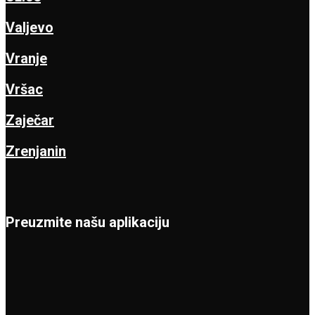
Valjevo
Vranje
Vršac
Zaječar
Zrenjanin
Preuzmite našu aplikaciju