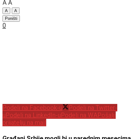
A
A
A
A
Poništi
0
Podeli na Facebook-u
Podeli na Twitter-
u
Podeli na LinkedIn-u
Podeli na WA
Pošalji
prijatelju na mail
Građani Srbije mogli bi u narednim mesecima