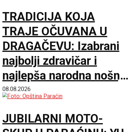
TRADICIJA KOJA
TRAJE OČUVANA U
DRAGAČEVU: Izabrani
najbolji zdravičar i
najlepša narodna nošnja
na 65. Saboru trubača
08.08.2026
JUBILARNI MOTO-