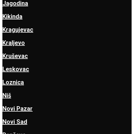
Jagodina
Kikinda
Kragujevac
Kraljevo
Kruševac
Leskovac
Loznica
Niš
Novi Pazar
Novi Sad