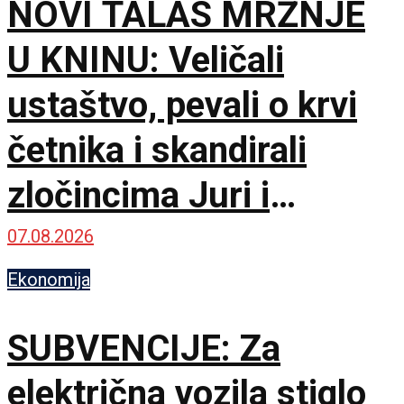
NOVI TALAS MRŽNJE
U KNINU: Veličali
ustaštvo, pevali o krvi
četnika i skandirali
zločincima Juri i
Bobanu
07.08.2026
Ekonomija
SUBVENCIJE: Za
električna vozila stiglo