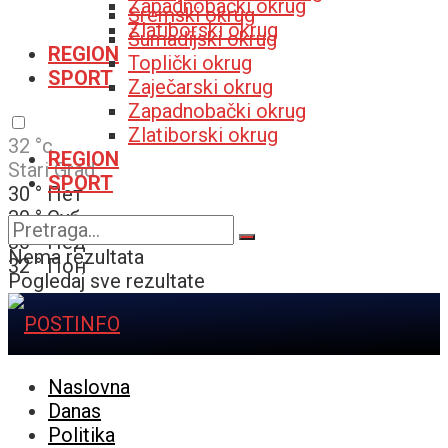
Zapadnobački okrug
Sremski okrug
Zlatiborski okrug
Šumadijski okrug
REGION
Toplički okrug
SPORT
Zaječarski okrug
Zapadnobački okrug
Zlatiborski okrug
32
°c
REGION
Stari Grad
SPORT
30
°
Пет
30
°
Суб
30
°
Нед
Nema rezultata
32
°
Пон
Pogledaj sve rezultate
Naslovna
Danas
Politika