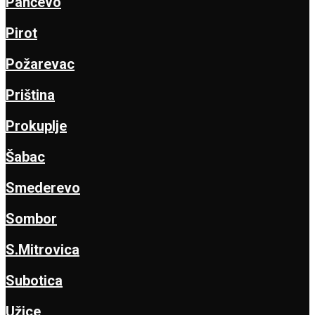
Pančevo
Pirot
Požarevac
Priština
Prokuplje
Šabac
Smederevo
Sombor
S.Mitrovica
Subotica
Užice