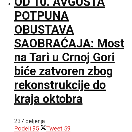
OD 10. AVGUSTA
POTPUNA
OBUSTAVA
SAOBRAĆAJA: Most
na Tari u Crnoj Gori
biće zatvoren zbog
rekonstrukcije do
kraja oktobra
237 deljenja
Podeli
95
Tweet
59