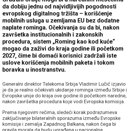
da dobiju jednu od najvidljivijih pogodnosti
evropskog digitalnog tržišta – korišćenje
mobilnih usluga u zemljama EU bez dodatne
naplate rominga. Očekivanja su da bi, nakon
završetka institucionalnih i zakonskih
procedura, sistem „Roming kao kod kuće“
mogao da zaživi do kraja godine ili početkom
2027, čime bi domaći korisnici zadržali iste
uslove korišćenja mobilnih paketa i tokom
boravka u inostranstvu.
Generalni direktor Telekoma Srbija Vladimir Lučić izjavio
je da je realno očekivati ukidanje rominga između Srbije i
Evropske unije do kraja ove godine ili početkom naredne,
nakon završetka procedura koje vodi Evropska komisija.
Prema njegovim rečima, sledeći korak podrazumeva
zaključivanje bilateralnih sporazuma između Evropske
komisije i zemalja Zapadnog Balkana, nakon čega bi
pravila morala da budu ugrađena u nacionalna