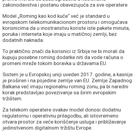
zakonodavstva i postanu obavezujuća za sve operatere.
Model „Roming kao kod kuće“ već je standard u
evropskom telekomunikacionom prostoru i omogućava
korisnicima da u inostranstvu koriste iste pakete minuta,
poruka i interneta koje imaju u matičnoj zemlji, bez
dodatnih naknada.
To praktično znači da korisnici iz Srbije ne bi morali da
kupuju posebne roming dodatke niti da vode računa o
promeni mreže tokom boravka u državama EU.
Sistem je u Evropskoj uniji uveden 2017. godine, a kasnije
je proširen i na pojedine zemlje van EU. Zemlje Zapadnog
Balkana već imaju regionalnu roming zonu, pa bi naredni
korak predstavljao povezivanje sa širim evropskim
tržištem.
Za telekom operatere ovakav model donosi dodatnu
regulatornu i operativnu prilagodbu, ali istovremeno
otvara prostor za veće korišćenje usluga i približavanje
jedinstvenom digitalnom tržištu Evrope.