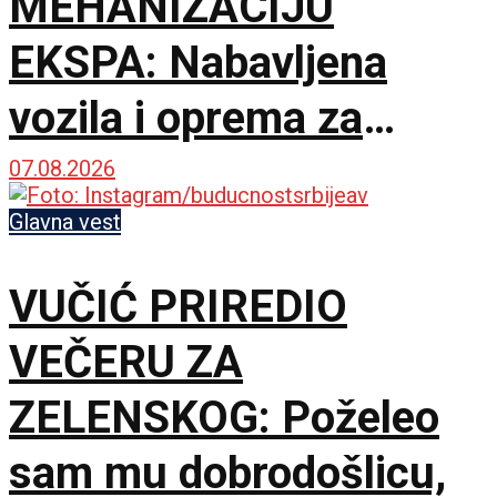
MEHANIZACIJU
EKSPA: Nabavljena
vozila i oprema za
čišćenje i održavanje
07.08.2026
lokacije
Glavna vest
VUČIĆ PRIREDIO
VEČERU ZA
ZELENSKOG: Poželeo
sam mu dobrodošlicu,