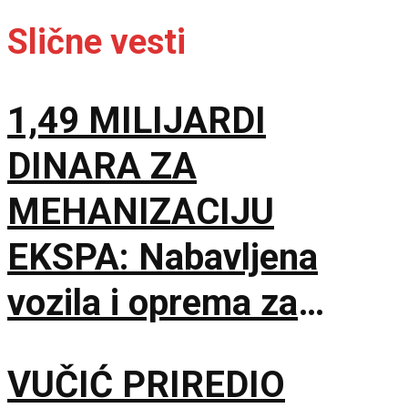
Slične vesti
1,49 MILIJARDI
DINARA ZA
MEHANIZACIJU
EKSPA: Nabavljena
vozila i oprema za
čišćenje i održavanje
VUČIĆ PRIREDIO
lokacije