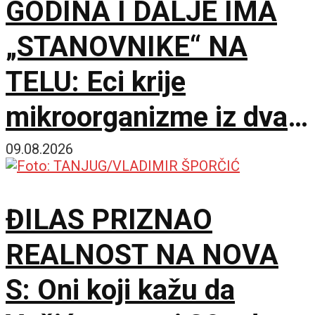
GODINA I DALJE IMA
„STANOVNIKE“ NA
TELU: Eci krije
mikroorganizme iz dva
potpuno različita sveta
09.08.2026
ĐILAS PRIZNAO
REALNOST NA NOVA
S: Oni koji kažu da