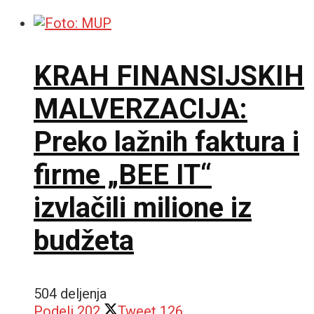
KRAH FINANSIJSKIH
MALVERZACIJA:
Preko lažnih faktura i
firme „BEE IT“
izvlačili milione iz
budžeta
504 deljenja
Podeli
202
Tweet
126