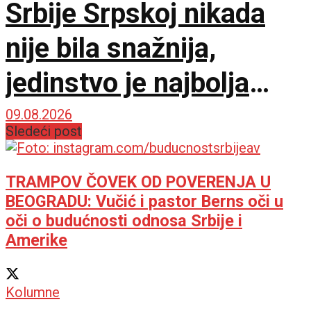
Srbije Srpskoj nikada
nije bila snažnija,
jedinstvo je najbolja
garancija
09.08.2026
Sledeći post
TRAMPOV ČOVEK OD POVERENJA U
BEOGRADU: Vučić i pastor Berns oči u
oči o budućnosti odnosa Srbije i
Amerike
Kolumne