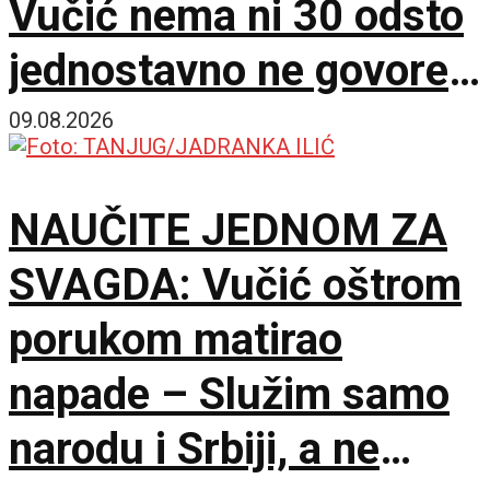
Vučić nema ni 30 odsto
jednostavno ne govore
istinu
09.08.2026
NAUČITE JEDNOM ZA
SVAGDA: Vučić oštrom
porukom matirao
napade – Služim samo
narodu i Srbiji, a ne