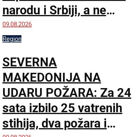
narodu i Srbiji, a ne
stranim silama
09.08.2026
Region
SEVERNA
MAKEDONIJA NA
UDARU POŽARA: Za 24
sata izbilo 25 vatrenih
stihija, dva požara i