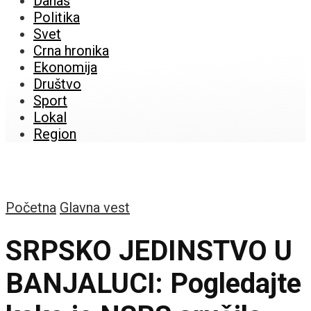
Danas
Politika
Svet
Crna hronika
Ekonomija
Društvo
Sport
Lokal
Region
Početna
Glavna vest
SRPSKO JEDINSTVO U
BANJALUCI: Pogledajte