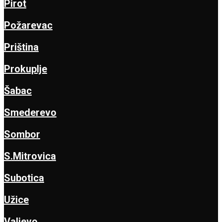
Pirot
Požarevac
Priština
Prokuplje
Šabac
Smederevo
Sombor
S.Mitrovica
Subotica
Užice
Valjevo