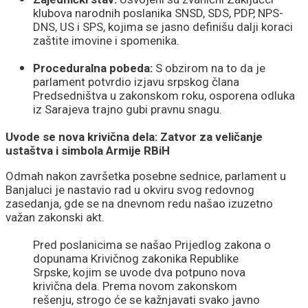
klubova narodnih poslanika SNSD, SDS, PDP, NPS-
DNS, US i SPS, kojima se jasno definišu dalji koraci
zaštite imovine i spomenika.
Proceduralna pobeda:
S obzirom na to da je
parlament potvrdio izjavu srpskog člana
Predsedništva u zakonskom roku, osporena odluka
iz Sarajeva trajno gubi pravnu snagu.
Uvode se nova krivična dela: Zatvor za veličanje
ustaštva i simbola Armije RBiH
Odmah nakon završetka posebne sednice, parlament u
Banjaluci je nastavio rad u okviru svog redovnog
zasedanja, gde se na dnevnom redu našao izuzetno
važan zakonski akt.
Pred poslanicima se našao Prijedlog zakona o
dopunama Krivičnog zakonika Republike
Srpske, kojim se uvode dva potpuno nova
krivična dela. Prema novom zakonskom
rešenju, strogo će se kažnjavati svako javno