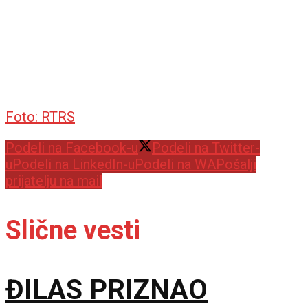
Foto: RTRS
Podeli na Facebook-u
Podeli na Twitter-
u
Podeli na LinkedIn-u
Podeli na WA
Pošalji
prijatelju na mail
Slične vesti
ĐILAS PRIZNAO