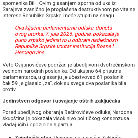
spomenika BiH. Ovim glasanjem sporna odluka iz
Sarajeva zvanično je proglašena destruktivnom po vitalne
interese Republike Srpske i neće stupiti na snagu.
Ova ključna parlamentarna odluka, doneta
ovog utorka, 7. jula 2026. godine, pokazala je
puno srpsko jedinstvo u odbrani nadležnosti
Republike Srpske unutar institucija Bosne i
Hercegovine.
Veto Cvijanovićeve podržan je ubedljivom dvotrećinskom
većinom narodnih poslanika. Od ukupno 64 prisutna
parlamentarca, u glasanju je učestvovao 61 poslanik –
čak 59 je glasalo „za“, dok su svega dva poslanika bila
protiv.
Jedinstven odgovor i usvajanje oštrih zaključaka
Pored ubedljivog obaranja Bećirovićeve odluke, Narodna
skupština je pokazala visok nivo političkog konsenzusa
vladajućih i opozicionih partija:
Zajednički stav:
Usvojeni su zvanični Zaključci