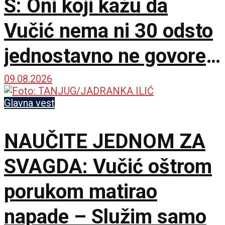
S: Oni koji kažu da
Vučić nema ni 30 odsto
jednostavno ne govore
istinu
09.08.2026
Glavna vest
NAUČITE JEDNOM ZA
SVAGDA: Vučić oštrom
porukom matirao
napade – Služim samo