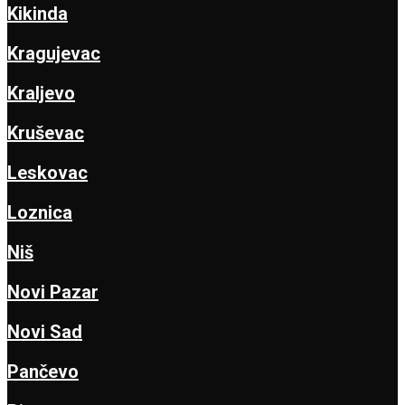
Kikinda
Kragujevac
Kraljevo
Kruševac
Leskovac
Loznica
Niš
Novi Pazar
Novi Sad
Pančevo