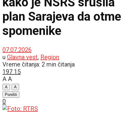
kako je NSRS srušila
plan Sarajeva da otme
spomenike
07.07.2026
u
Glavna vest
,
Region
Vreme čitanja: 2 min čitanja
197
15
A
A
A
A
Poništi
0