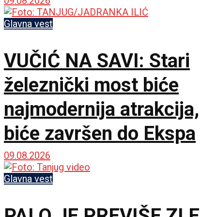
dalje aktivna
09.08.2026
Glavna vest
VUČIĆ NA SAVI: Stari
železnički most biće
najmodernija atrakcija,
biće završen do Ekspa
09.08.2026
Glavna vest
PALO JE PREVIŠE ZLE