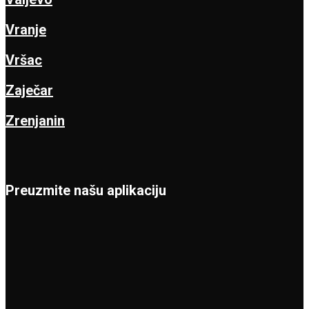
Vranje
Vršac
Zaječar
Zrenjanin
Preuzmite našu aplikaciju