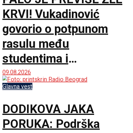
KRVI! Vukadinović
govorio o potpunom
rasulu među
studentima i
opozicijom: Neka nam
09.08.2026
je Bog u pomoći
Glavna vest
DODIKOVA JAKA
PORUKA: Podrška