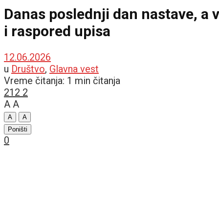
Danas poslednji dan nastave, a 
i raspored upisa
12.06.2026
u
Društvo
,
Glavna vest
Vreme čitanja: 1 min čitanja
212
2
A
A
A
A
Poništi
0