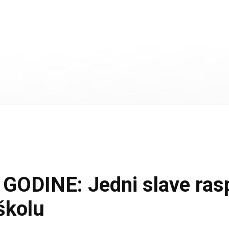
DINE: Jedni slave raspu
školu