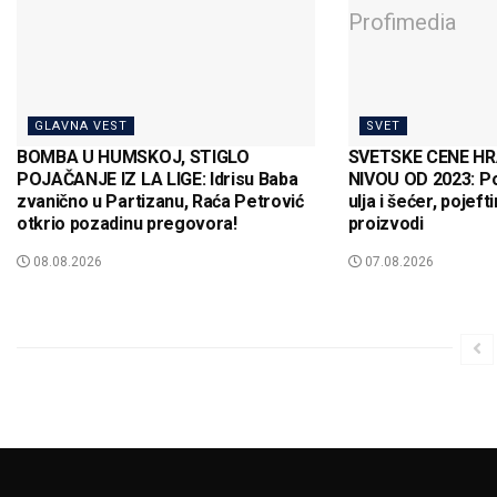
GLAVNA VEST
SVET
BOMBA U HUMSKOJ, STIGLO
SVETSKE CENE HR
POJAČANJE IZ LA LIGE: Idrisu Baba
NIVOU OD 2023: Pos
zvanično u Partizanu, Raća Petrović
ulja i šećer, pojeft
otkrio pozadinu pregovora!
proizvodi
08.08.2026
07.08.2026