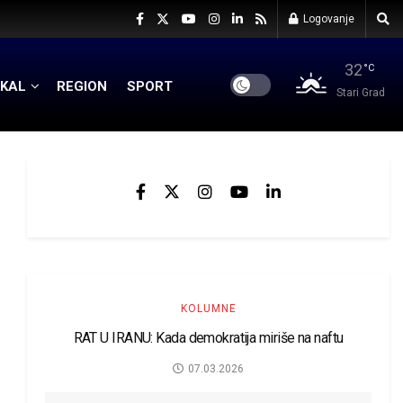
Logovanje
32
°C
KAL
REGION
SPORT
Stari Grad
KOLUMNE
RAT U IRANU: Kada demokratija miriše na naftu
07.03.2026