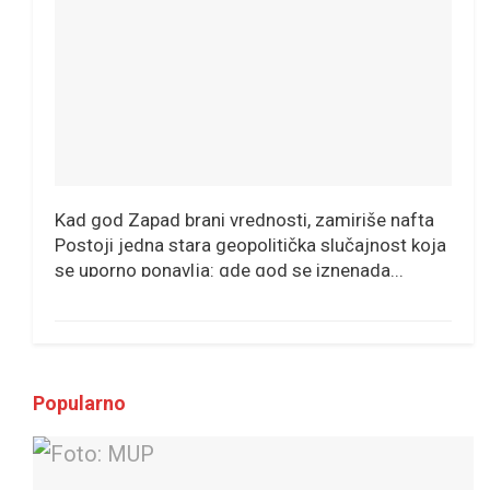
Kad god Zapad brani vrednosti, zamiriše nafta
Postoji jedna stara geopolitička slučajnost koja
se uporno ponavlja: gde god se iznenada...
Popularno