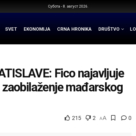
Субота - 8. август 2026.
SVET
EKONOMIJA
CRNA HRONIKA
DRUŠTVO
LO
SLAVE: Fico najavljuje
 i zaobilaženje mađarskog
215
2
A
0
A