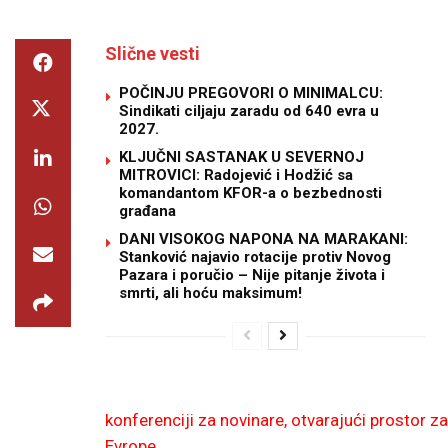
Slične vesti
POČINJU PREGOVORI O MINIMALCU:
Sindikati ciljaju zaradu od 640 evra u
2027.
KLJUČNI SASTANAK U SEVERNOJ
MITROVICI: Radojević i Hodžić sa
komandantom KFOR-a o bezbednosti
građana
DANI VISOKOG NAPONA NA MARAKANI:
Stanković najavio rotacije protiv Novog
Pazara i poručio – Nije pitanje života i
smrti, ali hoću maksimum!
konferenciji za novinare, otvarajući prostor
Evrope.