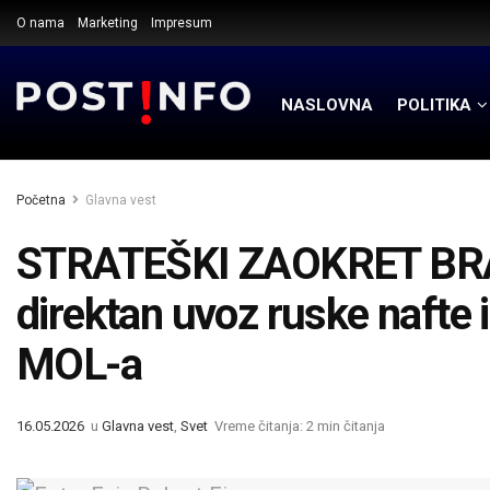
O nama
Marketing
Impresum
NASLOVNA
POLITIKA
Početna
Glavna vest
STRATEŠKI ZAOKRET BRATI
direktan uvoz ruske nafte
MOL-a
16.05.2026
u
Glavna vest
,
Svet
Vreme čitanja: 2 min čitanja