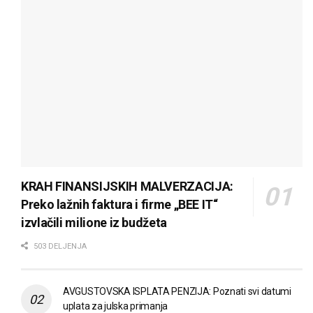
KRAH FINANSIJSKIH MALVERZACIJA:
Preko lažnih faktura i firme „BEE IT“
izvlačili milione iz budžeta
503 DELJENJA
AVGUSTOVSKA ISPLATA PENZIJA: Poznati svi datumi
uplata za julska primanja