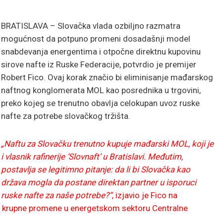
BRATISLAVA – Slovačka vlada ozbiljno razmatra
mogućnost da potpuno promeni dosadašnji model
snabdevanja energentima i otpočne direktnu kupovinu
sirove nafte iz Ruske Federacije, potvrdio je premijer
Robert Fico. Ovaj korak značio bi eliminisanje mađarskog
naftnog konglomerata MOL kao posrednika u trgovini,
preko kojeg se trenutno obavlja celokupan uvoz ruske
nafte za potrebe slovačkog tržišta.
„Naftu za Slovačku trenutno kupuje mađarski MOL, koji je
i vlasnik rafinerije ‘Slovnaft’ u Bratislavi. Međutim,
postavlja se legitimno pitanje: da li bi Slovačka kao
država mogla da postane direktan partner u isporuci
ruske nafte za naše potrebe?“
, izjavio je Fico na
 za krupne promene u energetskom sektoru Centralne