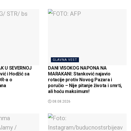
GLAVNA VEST
AK U SEVERNOJ
DANI VISOKOG NAPONA NA
ić i Hodžić sa
MARAKANI: Stanković najavio
R-a o
rotacije protiv Novog Pazara i
ana
poručio – Nije pitanje života i smrti,
ali hoću maksimum!
08.08.2026