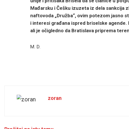
unije i pritisaka Brisela da se članice u po
Mađarsku i Češku izuzeta iz dela sankcija z
naftovoda „Družba“, ovim potezom jasno sta
i interesi građana ispred briselske agende. 
ali je očigledno da Bratislava priprema ter
M. D.
zoran