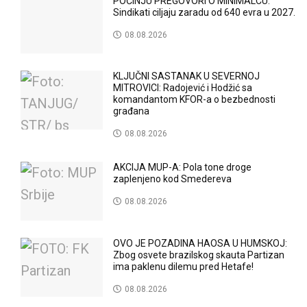
POČINJU PREGOVORI O MINIMALCU:
Sindikati ciljaju zaradu od 640 evra u 2027.
08.08.2026
KLJUČNI SASTANAK U SEVERNOJ
MITROVICI: Radojević i Hodžić sa
komandantom KFOR-a o bezbednosti
građana
08.08.2026
AKCIJA MUP-A: Pola tone droge
zaplenjeno kod Smedereva
08.08.2026
OVO JE POZADINA HAOSA U HUMSKOJ:
Zbog osvete brazilskog skauta Partizan
ima paklenu dilemu pred Hetafe!
08.08.2026