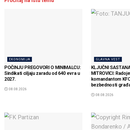
Pročitaj na istu temu
EKONOMIJA
GLAVNA VEST
POČINJU PREGOVORI O MINIMALCU:
KLJUČNI SASTAN
Sindikati ciljaju zaradu od 640 evra u
MITROVICI: Radojev
2027.
komandantom KFO
bezbednosti građ
08.08.2026
08.08.2026