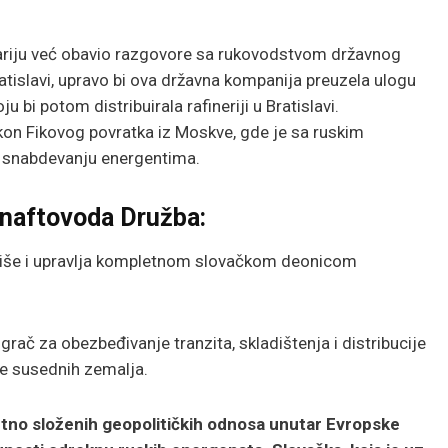
nariju već obavio razgovore sa rukovodstvom državnog
atislavi, upravo bi ova državna kompanija preuzela ulogu
 bi potom distribuirala rafineriji u Bratislavi.
on Fikovog povratka iz Moskve, gde je sa ruskim
 snabdevanju energentima.
 naftovoda Družba:
liše i upravlja kompletnom slovačkom deonicom
grač za obezbeđivanje tranzita, skladištenja i distribucije
ove susednih zemalja.
etno složenih geopolitičkih odnosa unutar Evropske