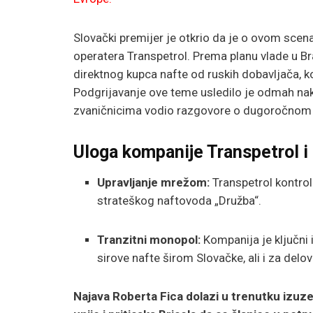
Slovački premijer je otkrio da je o ovom sce
operatera Transpetrol. Prema planu vlade u Br
direktnog kupca nafte od ruskih dobavljača, koju
Podgrijavanje ove teme usledilo je odmah nak
zvaničnicima vodio razgovore o dugoročnom
Uloga kompanije Transpetrol i
Upravljanje mrežom:
Transpetrol kontro
strateškog naftovoda „Družba“.
Tranzitni monopol:
Kompanija je ključni i
sirove nafte širom Slovačke, ali i za del
Najava Roberta Fica dolazi u trenutku izuz