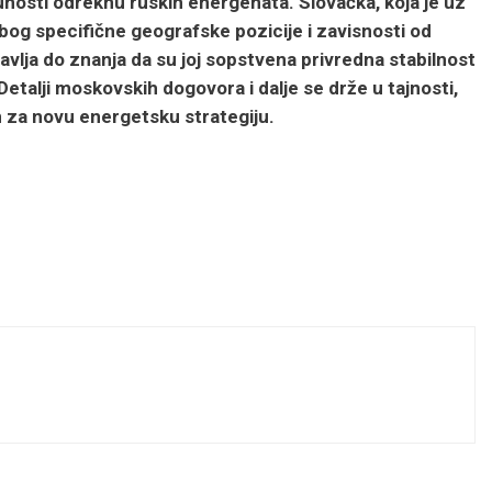
tpunosti odreknu ruskih energenata. Slovačka, koja je uz
bog specifične geografske pozicije i zavisnosti od
vlja do znanja da su joj sopstvena privredna stabilnost
Detalji moskovskih dogovora i dalje se drže u tajnosti,
en za novu energetsku strategiju.