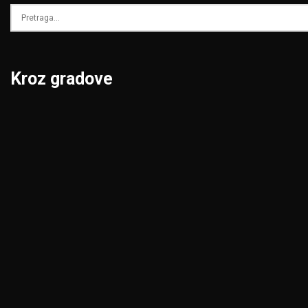
Kroz gradove
Beograd
Niš
Bor
Novi Pazar
Čačak
Novi Sad
Jagodina
Pančevo
Kikinda
Pirot
Kragujevac
Požarevac