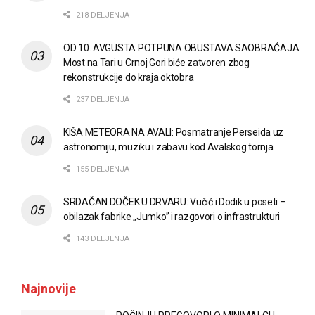
218 DELJENJA
OD 10. AVGUSTA POTPUNA OBUSTAVA SAOBRAĆAJA:
Most na Tari u Crnoj Gori biće zatvoren zbog
rekonstrukcije do kraja oktobra
237 DELJENJA
KIŠA METEORA NA AVALI: Posmatranje Perseida uz
astronomiju, muziku i zabavu kod Avalskog tornja
155 DELJENJA
SRDAČAN DOČEK U DRVARU: Vučić i Dodik u poseti –
obilazak fabrike „Jumko” i razgovori o infrastrukturi
143 DELJENJA
Najnovije