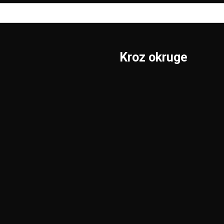
Kroz okruge
Sombor
Borski
S.Mitrovica
Braničevski
Subotica
Jablanički
Užice
Južnobački
Valjevo
Južnobanatski
Vranje
Kolubarski