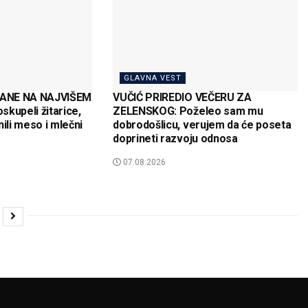
GLAVNA VEST
ANE NA NAJVIŠEM
VUČIĆ PRIREDIO VEČERU ZA
kupeli žitarice,
ZELENSKOG: Poželeo sam mu
inili meso i mlečni
dobrodošlicu, verujem da će poseta
doprineti razvoju odnosa
07.08.2026