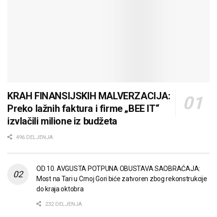
KRAH FINANSIJSKIH MALVERZACIJA:
Preko lažnih faktura i firme „BEE IT“
izvlačili milione iz budžeta
496 DELJENJA
OD 10. AVGUSTA POTPUNA OBUSTAVA SAOBRAĆAJA:
Most na Tari u Crnoj Gori biće zatvoren zbog rekonstrukcije
do kraja oktobra
232 DELJENJA