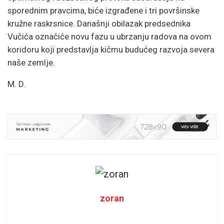
sporednim pravcima, biće izgrađene i tri površinske
kružne raskrsnice. Današnji obilazak predsednika
Vučića označiće novu fazu u ubrzanju radova na ovom
koridoru koji predstavlja kičmu budućeg razvoja severa
naše zemlje.
M. D.
zoran