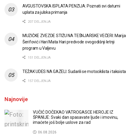
AVGUSTOVSKA ISPLATA PENZIJA: Poznati svi datumi
uplata za julska primanja
207 DELJENJA
MUZIČKE ZVEZDE STIŽU NA TEŠNJARSKE VEČERI: Marija
Šerifović i Hari Mata Hari predvode ovogodišnji letnji
program u Valjevu
151 DELJENJA
TEŽAK UDES NA GAZELI: Sudarili se motociklista i taksista
157 DELJENJA
Najnovije
VUČIĆ DOČEKAO VATROGASCE HEROJE IZ
ŠPANIJE: Svaki dan spasavate ljude i imovinu,
imaćete još bolje uslove za rad
06.08.2026