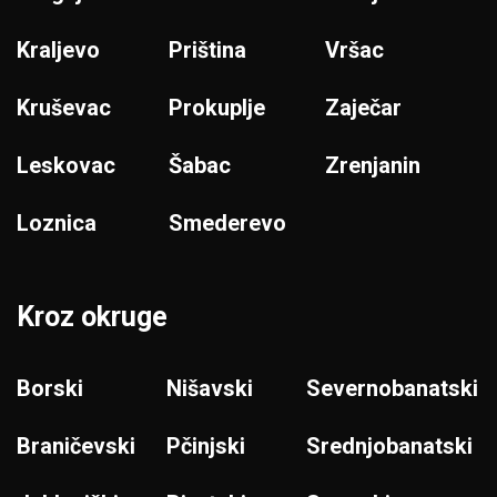
Kraljevo
Priština
Vršac
Kruševac
Prokuplje
Zaječar
Leskovac
Šabac
Zrenjanin
Loznica
Smederevo
Kroz okruge
Borski
Nišavski
Severnobanatski
Braničevski
Pčinjski
Srednjobanatski