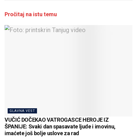
Pročitaj na istu temu
GLAVNA VEST
VUČIĆ DOČEKAO VATROGASCE HEROJE IZ
ŠPANIJE: Svaki dan spasavate ljude i imovinu,
imaćete još bolje uslove za rad