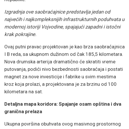
Izgradnja ove saobraćajnice predstavlja jedan od
najvećih i najkompleksnijih infrastrukturnih poduhvata u
modernoj istoriji Vojvodine, spajajući zapadni i istočni
krak pokrajine.
Ovaj putni pravac projektovan je kao brza saobraćajnica
I B reda, sa ukupnom dužinom od čak 185,5 kilometara.
Nova drumska arterija dramatično će skratiti vreme
putovanja, podići nivo bezbednosti saobraćaja i postati
magnet za nove investicije i fabrike u svim mestima
kroz koja prolazi, a projektovana je za brzinu od 100
kilometara na sat.
Detaljna mapa koridora: Spajanje osam opština i dva
granična prelaza
Ukupna površina obuhvata ovog masivnog prostornog