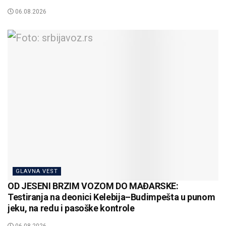
06.08.2026
GLAVNA VEST
OD JESENI BRZIM VOZOM DO MAĐARSKE:
Testiranja na deonici Kelebija–Budimpešta u punom
jeku, na redu i pasoške kontrole
06.08.2026