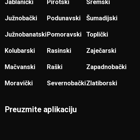
Jablanički
Pirotski
Sremski
Južnobački
Podunavski
Šumadijski
Južnobanatski
Pomoravski
Toplički
Kolubarski
Rasinski
Zaječarski
Mačvanski
Raški
Zapadnobački
Moravički
Severnobački
Zlatiborski
Preuzmite aplikaciju