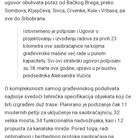
ugovor obuhvata potez od Bačkog Brega, preko
Sombora, Kljajićeva, Sivca, Crvenke, Kule i Vrbasa, pa
sve do Srbobrana.
Istovremeno je potpisan i Ugovor o
projektovanju i izvođenju radova za prvih 23
kilometra ove saobraćajnice na kojima
građevinske mašine već rade u punom
kapacitetu. Svi ovi strateški ugovori potpisani
su 18. marta ove godine, upravo u prisustvu
predsednika Aleksandra Vučića.
O kompleksnosti samog građevinskog poduhvata
najbolje svedoči tehnička specifikacija objekata koji će
biti izgrađeni duž trase. Planirano je podizanje čak 11
modernih petlji za uključenje na saobraćajnicu, 32
velika mosta, 34 funkcionalna nadvožnjaka, kao i 12
propusta za kanalske mreže. Pored toga, radi
optimalnog i bezbednog protoka saobraćaja na