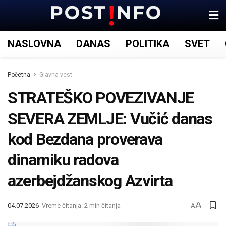
NASLOVNA
DANAS
POLITIKA
SVET
Početna
Glavna vest
STRATEŠKO POVEZIVANJE
SEVERA ZEMLJE: Vučić danas
kod Bezdana proverava
dinamiku radova
azerbejdžanskog Azvirta
A
04.07.2026
Vreme čitanja: 2 min čitanja
A