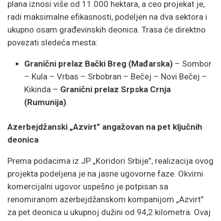
plana iznosi više od 11.000 hektara, a ceo projekat je,
radi maksimalne efikasnosti, podeljen na dva sektora i
ukupno osam građevinskih deonica. Trasa će direktno
povezati sledeća mesta:
Granični prelaz Bački Breg (Mađarska)
– Sombor
– Kula – Vrbas – Srbobran – Bečej – Novi Bečej –
Kikinda –
Granični prelaz Srpska Crnja
(Rumunija)
.
Azerbejdžanski „Azvirt” angažovan na pet ključnih
deonica
Prema podacima iz JP „Koridori Srbije”, realizacija ovog
projekta podeljena je na jasne ugovorne faze. Okvirni
komercijalni ugovor uspešno je potpisan sa
renomiranom azerbejdžanskom kompanijom „Azvirt”
za pet deonica u ukupnoj dužini od 94,2 kilometra. Ovaj