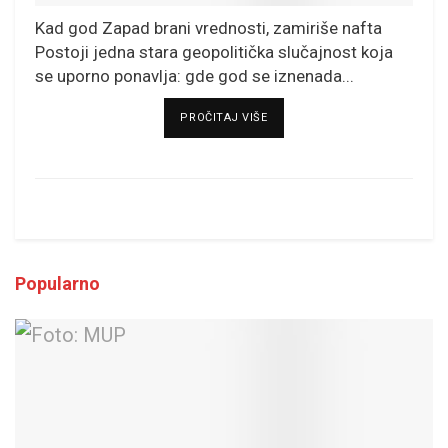
Kad god Zapad brani vrednosti, zamiriše nafta
Postoji jedna stara geopolitička slučajnost koja
se uporno ponavlja: gde god se iznenada...
DETAILS
PROČITAJ VIŠE
Popularno