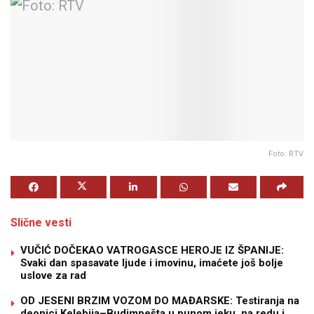
Foto: RTV
Slične vesti
VUČIĆ DOČEKAO VATROGASCE HEROJE IZ ŠPANIJE:
Svaki dan spasavate ljude i imovinu, imaćete još bolje
uslove za rad
OD JESENI BRZIM VOZOM DO MAĐARSKE: Testiranja na
deonici Kelebija–Budimpešta u punom jeku, na redu i