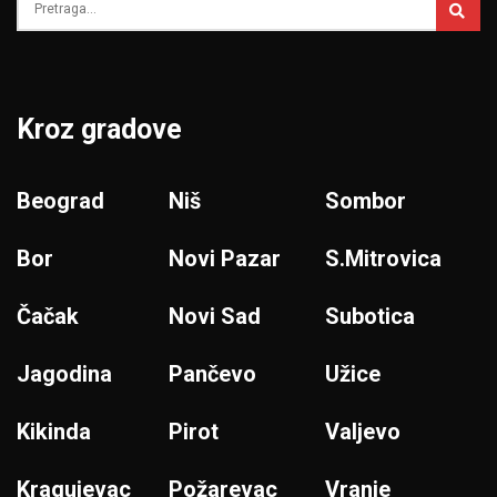
Kroz gradove
Beograd
Niš
Sombor
Bor
Novi Pazar
S.Mitrovica
Čačak
Novi Sad
Subotica
Jagodina
Pančevo
Užice
Kikinda
Pirot
Valjevo
Kragujevac
Požarevac
Vranje