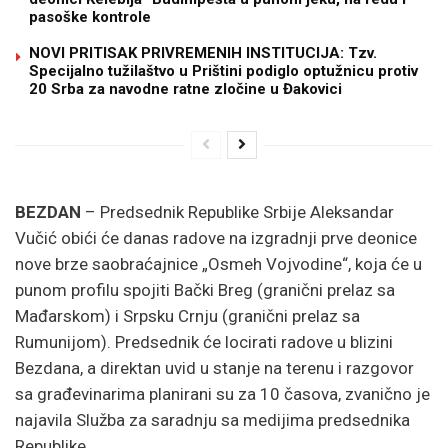
pasoške kontrole
NOVI PRITISAK PRIVREMENIH INSTITUCIJA: Tzv.
Specijalno tužilaštvo u Prištini podiglo optužnicu protiv
20 Srba za navodne ratne zločine u Đakovici
BEZDAN
– Predsednik Republike Srbije Aleksandar
Vučić obići će danas radove na izgradnji prve deonice
nove brze saobraćajnice „Osmeh Vojvodine“, koja će u
punom profilu spojiti Bački Breg (granični prelaz sa
Mađarskom) i Srpsku Crnju (granični prelaz sa
Rumunijom). Predsednik će locirati radove u blizini
Bezdana, a direktan uvid u stanje na terenu i razgovor
sa građevinarima planirani su za 10 časova, zvanično je
najavila Služba za saradnju sa medijima predsednika
Republike.