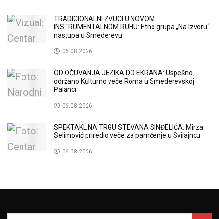
TRADICIONALNI ZVUCI U NOVOM
INSTRUMENTALNOM RUHU: Etno grupa „Na Izvoru“
nastupa u Smederevu
06.08.2026
OD OČUVANJA JEZIKA DO EKRANA: Uspešno
održano Kulturno veče Roma u Smederevskoj
Palanci
06.08.2026
SPEKTAKL NA TRGU STEVANA SINĐELIĆA: Mirza
Selimović priredio veče za pamćenje u Svilajncu
06.08.2026