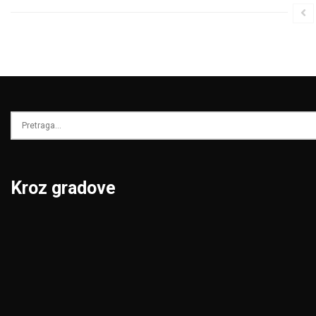
Kroz gradove
Beograd
Niš
Bor
Novi Pazar
Čačak
Novi Sad