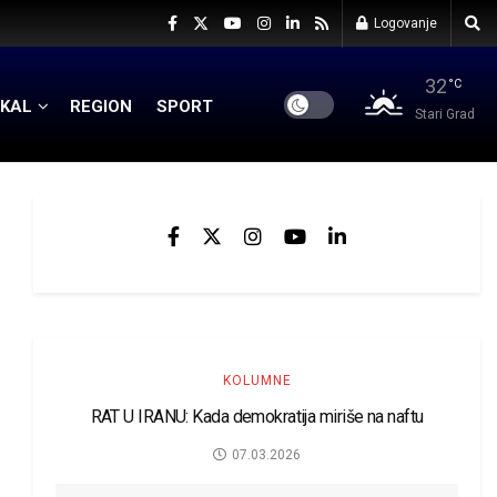
Logovanje
32
°C
KAL
REGION
SPORT
Stari Grad
KOLUMNE
RAT U IRANU: Kada demokratija miriše na naftu
07.03.2026