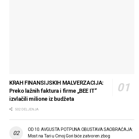
KRAH FINANSIJSKIH MALVERZACIJA:
Preko lažnih faktura i firme „BEE IT“
izvlačili milione iz budžeta
502 DELJENJA
OD 10. AVGUSTA POTPUNA OBUSTAVA SAOBRAĆAJA:
Most na Tari u Crnoj Gori biće zatvoren zbog