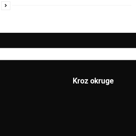
Kroz okruge
Sombor
Borski
S.Mitrovica
Braničevski
Subotica
Jablanički