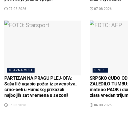
07.08.2026
07.08.2026
GLAVNA VEST
SPORT
PARTIZAN NA PRAGU PLEJ-OFA:
SRPSKO ČUDO OD 
Saša Ilić ugasio požar iz prvenstva,
ZALEDILO TUMBU: 
crno-beli u Humskoj prikazali
matirao PAOK i do
najboljih sat vremena u sezoni!
zlata vredan trijum
06.08.2026
06.08.2026