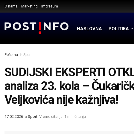
O nama
Marketing
Impresum
NASLOVNA
POLITIKA
Početna
Sport
SUDIJSKI EKSPERTI OTKLO
analiza 23. kola – Čukarič
Veljkovića nije kažnjiva!
17.02.2026
u
Sport
Vreme čitanja: 1 min čitanja