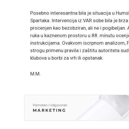
Posebno interesantna bila je situacija u Hums
Spartaka. Intervencija iz VAR sobe bila je brza 
procenjen kao bezobziran, ali ne i pogibeljan.
ruka u kaznenom prostoru u 88. minutu ocenj
instrukcijama. Ovakvom iscrpnom analizom, FSS
strogu primenu pravila i zaštitu autoriteta sud
klubova u borbi za vrh ili opstanak.
M.M.