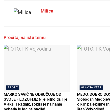
Milica
Pročitaj na istu temu
SPORT
GLAVNA VEST
MARKO SAVIĆ NE ODRUČUJE OD
MEDO, DOBRO DOŠ
SVOJE FILOZOFIJE: Nije bitno da li je
Slobodan Medojev
Ajaks ili Radnik, fokus je na nama –
o klin pa ekspresn
pobeda je jedina opcija!
štab Vojvodine!