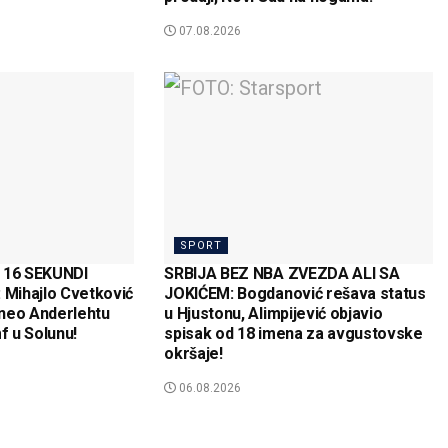
07.08.2026
SPORT
16 SEKUNDI
SRBIJA BEZ NBA ZVEZDA ALI SA
Mihajlo Cvetković
JOKIĆEM: Bogdanović rešava status
neo Anderlehtu
u Hjustonu, Alimpijević objavio
f u Solunu!
spisak od 18 imena za avgustovske
okršaje!
06.08.2026