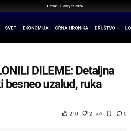
Петак - 7. август 2026.
SVET
EKONOMIJA
CRNA HRONIKA
DRUŠTVO
LO
NILI DILEME: Detaljna
ki besneo uzalud, ruka
210
2
A
0
A