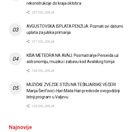
rekonstrukcije do kraja oktobra
237 DELJENJA
AVGUSTOVSKA ISPLATA PENZIJA: Poznati svi datumi
uplata za julska primanja
217 DELJENJA
KIŠA METEORA NA AVALI: Posmatranje Perseida uz
astronomiju, muziku i zabavu kod Avalskog tornja
150 DELJENJA
MUZIČKE ZVEZDE STIŽU NA TEŠNJARSKE VEČERI:
Marija Šerifović i Hari Mata Hari predvode ovogodišnji
letnji program u Valjevu
153 DELJENJA
Najnovije