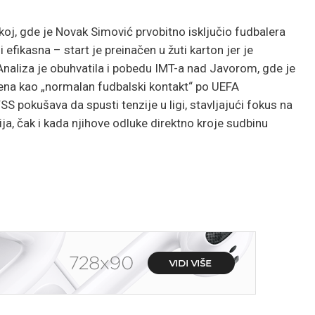
koj, gde je Novak Simović prvobitno isključio fudbalera
i efikasna – start je preinačen u žuti karton jer je
 Analiza je obuhvatila i pobedu IMT-a nad Javorom, gde je
ena kao „normalan fudbalski kontakt“ po UEFA
 pokušava da spusti tenzije u ligi, stavljajući fokus na
ija, čak i kada njihove odluke direktno kroje sudbinu