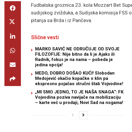
Fudbalska groznica 23. kola Mozzart Bet Super
sudijskog zvižduka, a Sudijska komisija FSS o
pitanja sa Brda i iz Pančeva.
Slične vesti
MARKO SAVIĆ NE ODRUČUJE OD SVOJE
FILOZOFIJE: Nije bitno da li je Ajaks ili
Radnik, fokus je na nama – pobeda je
jedina opcija!
MEDO, DOBRO DOŠAO KUĆI! Slobodan
Medojević okačio kopačke o klin pa
ekspresno pojačao stručni štab Vojvodine!
„MI SMO JEDNO, TO JE NAŠA SNAGA“: FK
Vojvodina poziva navijače na mobilizaciju
– karte već u prodaji, Novi Sad na nogama!