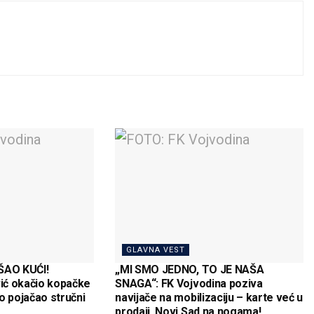
GLAVNA VEST
AO KUĆI!
„MI SMO JEDNO, TO JE NAŠA
ić okačio kopačke
SNAGA“: FK Vojvodina poziva
o pojačao stručni
navijače na mobilizaciju – karte već u
prodaji, Novi Sad na nogama!