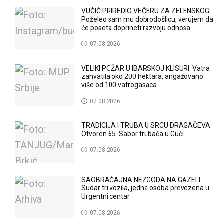
VUČIĆ PRIREDIO VEČERU ZA ZELENSKOG:
Poželeo sam mu dobrodošlicu, verujem da
će poseta doprineti razvoju odnosa
07.08.2026
VELIKI POŽAR U IBARSKOJ KLISURI: Vatra
zahvatila oko 200 hektara, angažovano
više od 100 vatrogasaca
07.08.2026
TRADICIJA I TRUBA U SRCU DRAGAČEVA:
Otvoren 65. Sabor trubača u Guči
07.08.2026
SAOBRAĆAJNA NEZGODA NA GAZELI:
Sudar tri vozila, jedna osoba prevezena u
Urgentni centar
07.08.2026