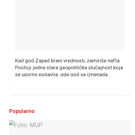
Kad god Zapad brani vrednosti, zamiriše nafta
Postoji jedna stara geopolitička slučajnost koja
se uporno ponavlja: gde god se iznenada...
Popularno