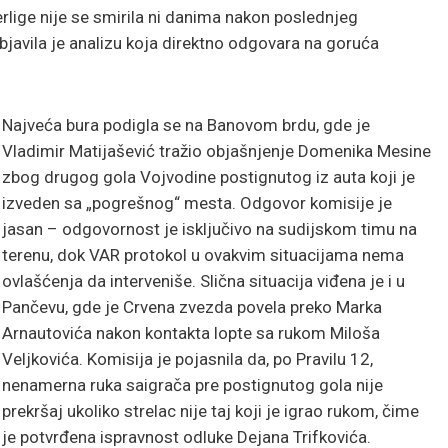
lige nije se smirila ni danima nakon poslednjeg
bjavila je analizu koja direktno odgovara na goruća
Najveća bura podigla se na Banovom brdu, gde je
Vladimir Matijašević tražio objašnjenje Domenika Mesine
zbog drugog gola Vojvodine postignutog iz auta koji je
izveden sa „pogrešnog“ mesta. Odgovor komisije je
jasan – odgovornost je isključivo na sudijskom timu na
terenu, dok VAR protokol u ovakvim situacijama nema
ovlašćenja da interveniše. Slična situacija viđena je i u
Pančevu, gde je Crvena zvezda povela preko Marka
Arnautovića nakon kontakta lopte sa rukom Miloša
Veljkovića. Komisija je pojasnila da, po Pravilu 12,
nenamerna ruka saigrača pre postignutog gola nije
prekršaj ukoliko strelac nije taj koji je igrao rukom, čime
je potvrđena ispravnost odluke Dejana Trifkovića.