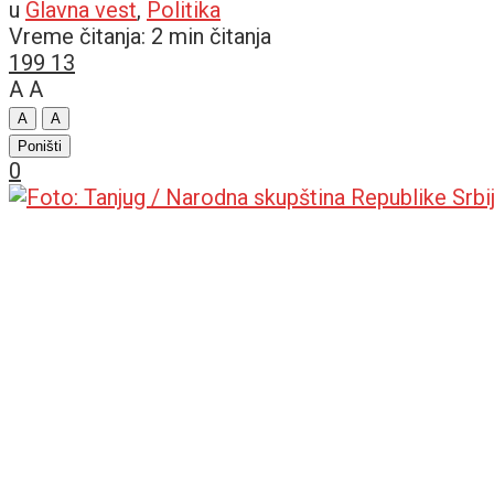
u
Glavna vest
,
Politika
Vreme čitanja: 2 min čitanja
199
13
A
A
A
A
Poništi
0