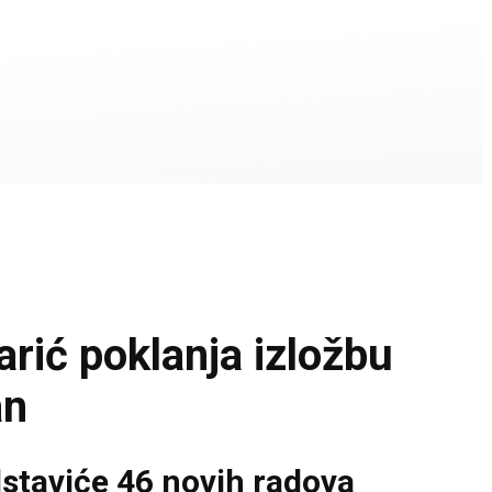
ić poklanja izložbu
an
dstaviće 46 novih radova