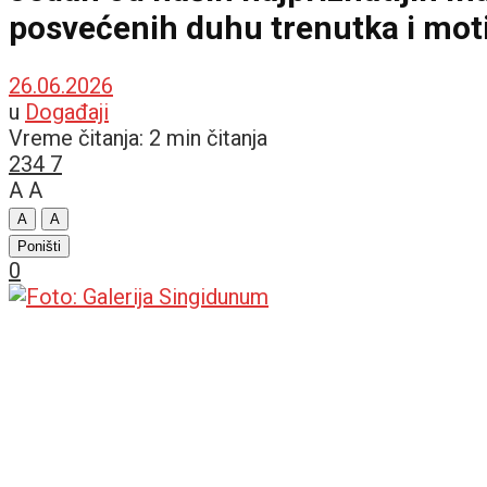
posvećenih duhu trenutka i mo
26.06.2026
u
Događaji
Vreme čitanja: 2 min čitanja
234
7
A
A
A
A
Poništi
0