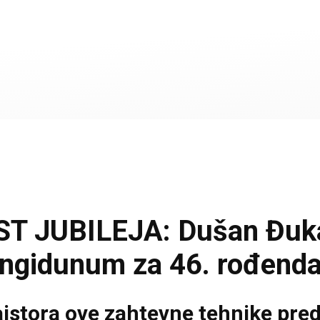
 JUBILEJA: Dušan Đukar
Singidunum za 46. rođend
ajstora ove zahtevne tehnike pre