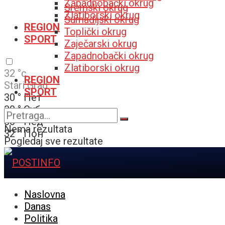
Zapadnobački okrug
Sremski okrug
Zlatiborski okrug
Šumadijski okrug
REGION
Toplički okrug
SPORT
Zaječarski okrug
Zapadnobački okrug
Zlatiborski okrug
32
°c
REGION
Stari Grad
SPORT
30
°
Пет
30
°
Суб
30
°
Нед
Nema rezultata
32
°
Пон
Pogledaj sve rezultate
Naslovna
Danas
Politika