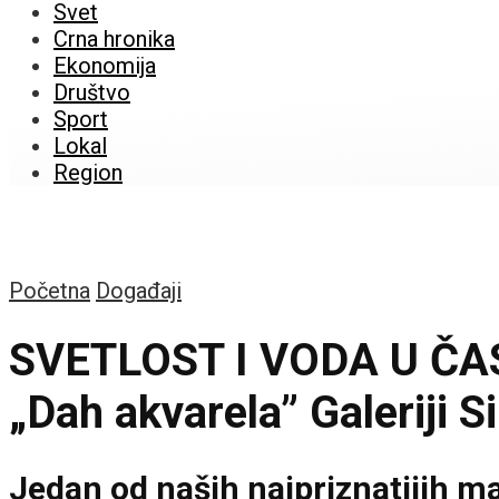
Svet
Crna hronika
Ekonomija
Društvo
Sport
Lokal
Region
Početna
Događaji
SVETLOST I VODA U ČAST
„Dah akvarela” Galeriji 
Jedan od naših najpriznatijih m