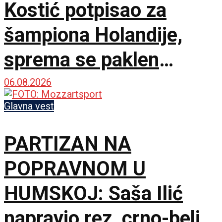
Kostić potpisao za
šampiona Holandije,
sprema se paklen
tandem na krilnim
06.08.2026
pozicijama!
Glavna vest
PARTIZAN NA
POPRAVNOM U
HUMSKOJ: Saša Ilić
napravio rez, crno-beli