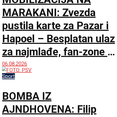
MARAKANI: Zvezda
pustila karte za Pazar i
Hapoel – Besplatan ulaz
za najmlađe, fan-zone i
besplatna karta za
06.08.2026
humanost!
Sport
BOMBA IZ
AJNDHOVENA: Filip