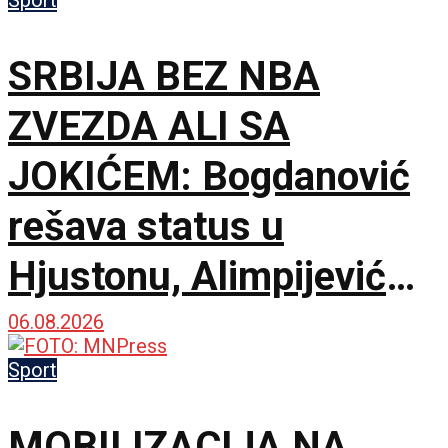
trijumf u Solunu!
SRBIJA BEZ NBA
ZVEZDA ALI SA
JOKIĆEM: Bogdanović
rešava status u
Hjustonu, Alimpijević
objavio spisak od 18
06.08.2026
imena za avgustovske
Sport
okršaje!
MOBILIZACIJA NA