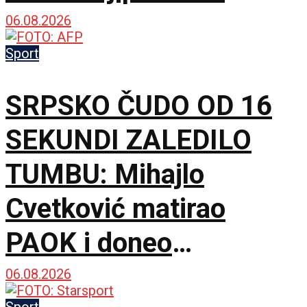
najboljih sat vremena u
06.08.2026
sezoni!
Sport
SRPSKO ČUDO OD 16
SEKUNDI ZALEDILO
TUMBU: Mihajlo
Cvetković matirao
PAOK i doneo
Anderlehtu zlata vredan
06.08.2026
Sport