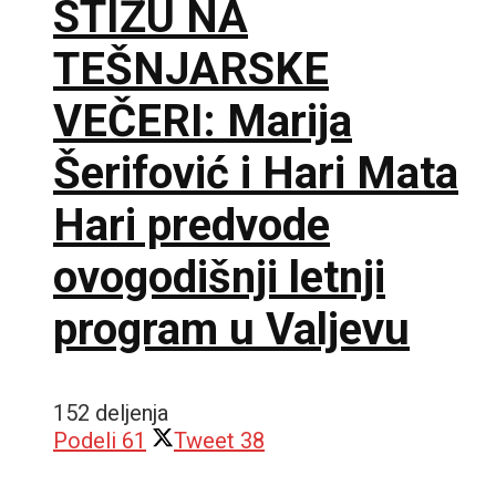
STIŽU NA
TEŠNJARSKE
VEČERI: Marija
Šerifović i Hari Mata
Hari predvode
ovogodišnji letnji
program u Valjevu
152 deljenja
Podeli
61
Tweet
38