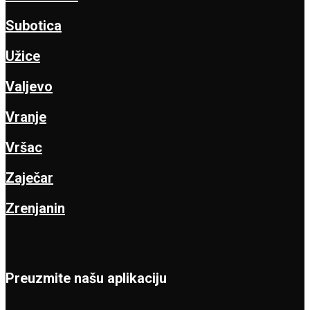
Subotica
Užice
Valjevo
Vranje
Vršac
Zaječar
Zrenjanin
Preuzmite našu aplikaciju