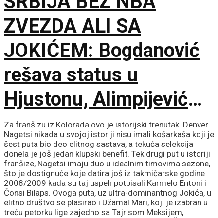
SRBIJA BEZ NBA
trijumf u Solunu!
ZVEZDA ALI SA
JOKIĆEM: Bogdanović
rešava status u
Hjustonu, Alimpijević
objavio spisak od 18
Za franšizu iz Kolorada ovo je istorijski trenutak. Denver
Nagetsi nikada u svojoj istoriji nisu imali košarkaša koji je
imena za avgustovske
šest puta bio deo elitnog sastava, a tekuća selekcija
donela je još jedan klupski benefit. Tek drugi put u istoriji
franšize, Nagetsi imaju duo u idealnim timovima sezone,
okršaje!
što je dostignuće koje datira još iz takmičarske godine
2008/2009 kada su taj uspeh potpisali Karmelo Entoni i
Čonsi Bilaps. Ovoga puta, uz ultra-dominantnog Jokića, u
elitno društvo se plasirao i Džamal Mari, koji je izabran u
treću petorku lige zajedno sa Tajrisom Meksijem,