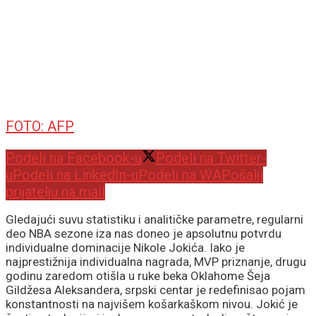
FOTO: AFP
Podeli na Facebook-u
Podeli na Twitter-
u
Podeli na LinkedIn-u
Podeli na WA
Pošalji
prijatelju na mail
Gledajući suvu statistiku i analitičke parametre, regularni
deo NBA sezone iza nas doneo je apsolutnu potvrdu
individualne dominacije Nikole Jokića. Iako je
najprestižnija individualna nagrada, MVP priznanje, drugu
godinu zaredom otišla u ruke beka Oklahome Šeja
Gildžesa Aleksandera, srpski centar je redefinisao pojam
konstantnosti na najvišem košarkaškom nivou. Jokić je