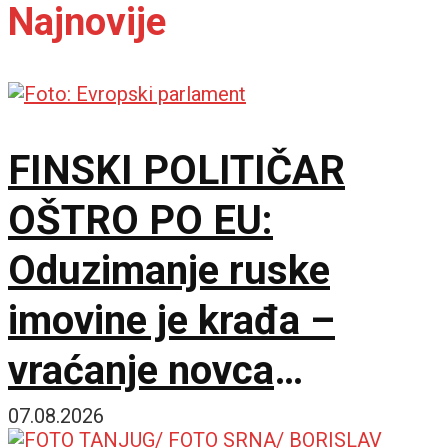
Najnovije
FINSKI POLITIČAR
OŠTRO PO EU:
Oduzimanje ruske
imovine je krađa –
vraćanje novca
omogućilo bi mir u
07.08.2026