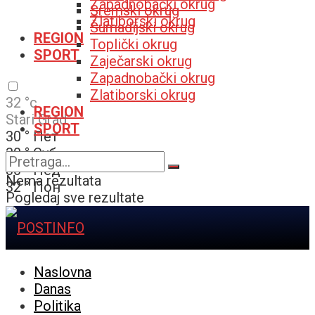
Zapadnobački okrug
Sremski okrug
Zlatiborski okrug
Šumadijski okrug
REGION
Toplički okrug
SPORT
Zaječarski okrug
Zapadnobački okrug
Zlatiborski okrug
32
°c
REGION
Stari Grad
SPORT
30
°
Пет
30
°
Суб
30
°
Нед
Nema rezultata
32
°
Пон
Pogledaj sve rezultate
Naslovna
Danas
Politika