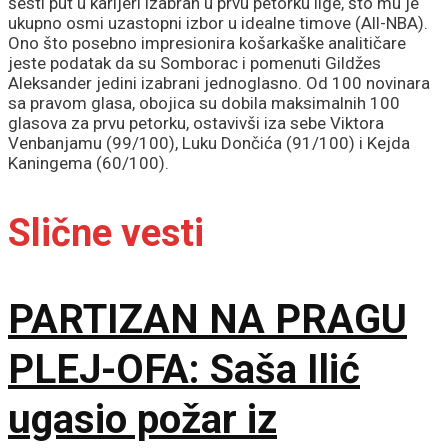
šesti put u karijeri izabran u prvu petorku lige, što mu je
ukupno osmi uzastopni izbor u idealne timove (
All-NBA
).
Ono što posebno impresionira košarkaške analitičare
jeste podatak da su Somborac i pomenuti Gildžes
Aleksander jedini izabrani jednoglasno. Od 100 novinara
sa pravom glasa, obojica su dobila maksimalnih 100
glasova za prvu petorku, ostavivši iza sebe Viktora
Venbanjamu (
99/100
), Luku Dončića (
91/100
) i Kejda
Kaningema (
60/100
).
Slične vesti
PARTIZAN NA PRAGU
PLEJ-OFA: Saša Ilić
ugasio požar iz