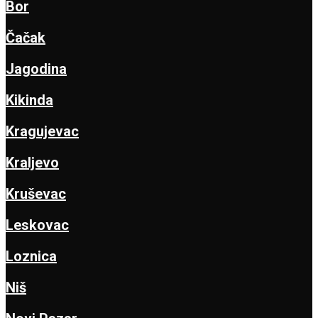
Bor
Čačak
Jagodina
Kikinda
Kragujevac
Kraljevo
Kruševac
Leskovac
Loznica
Niš