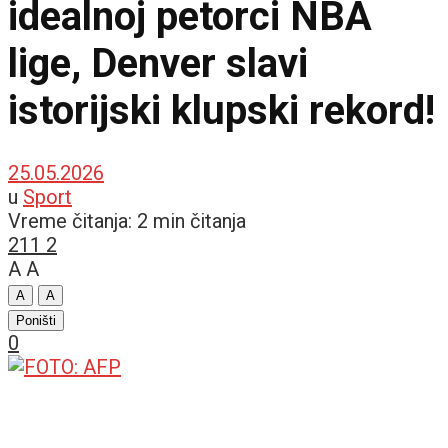
idealnoj petorci NBA
lige, Denver slavi
istorijski klupski rekord!
25.05.2026
u
Sport
Vreme čitanja: 2 min čitanja
211
2
A
A
A
A
Poništi
0