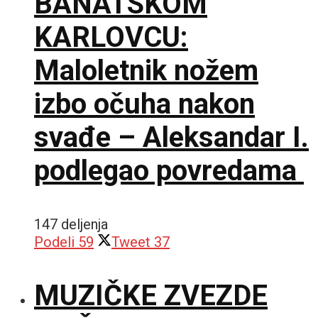
BANATSKOM
KARLOVCU:
Maloletnik nožem
izbo očuha nakon
svađe – Aleksandar I.
podlegao povredama
147 deljenja
Podeli
59
Tweet
37
MUZIČKE ZVEZDE