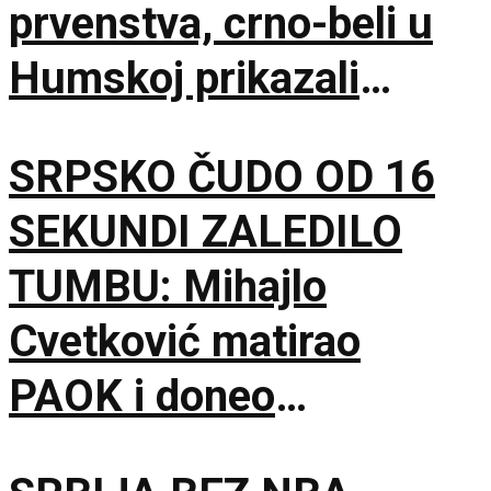
prvenstva, crno-beli u
Humskoj prikazali
najboljih sat vremena u
SRPSKO ČUDO OD 16
sezoni!
SEKUNDI ZALEDILO
TUMBU: Mihajlo
Cvetković matirao
PAOK i doneo
Anderlehtu zlata vredan