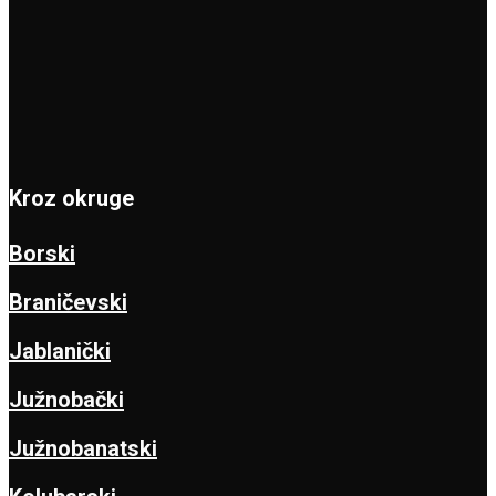
Kroz okruge
Borski
Braničevski
Jablanički
Južnobački
Južnobanatski