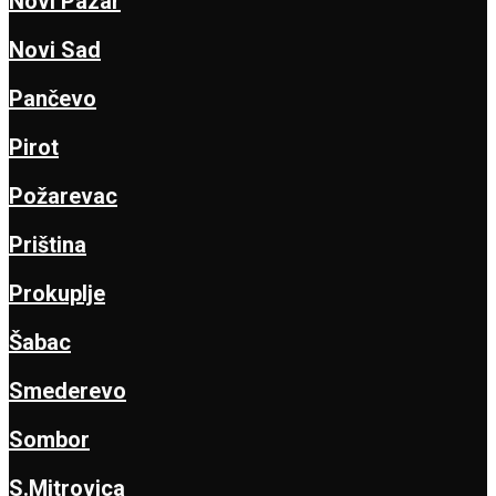
Novi Pazar
Novi Sad
Pančevo
Pirot
Požarevac
Priština
Prokuplje
Šabac
Smederevo
Sombor
S.Mitrovica