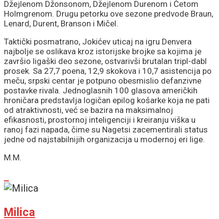
Džejlenom Džonsonom, Džejlenom Durenom i Četom
Holmgrenom. Drugu petorku ove sezone predvode Braun,
Lenard, Durent, Branson i Mičel.
Taktički posmatrano, Jokićev uticaj na igru Denvera
najbolje se oslikava kroz istorijske brojke sa kojima je
završio ligaški deo sezone, ostvarivši brutalan tripl-dabl
prosek. Sa
27,7
poena,
12,9
skokova i
10,7
asistencija po
meču, srpski centar je potpuno obesmislio defanzivne
postavke rivala. Jednoglasnih 100 glasova američkih
hroničara predstavlja logičan epilog košarke koja ne pati
od atraktivnosti, već se bazira na maksimalnoj
efikasnosti, prostornoj inteligenciji i kreiranju viška u
ranoj fazi napada, čime su Nagetsi zacementirali status
jedne od najstabilnijih organizacija u modernoj eri lige.
M.M.
Milica