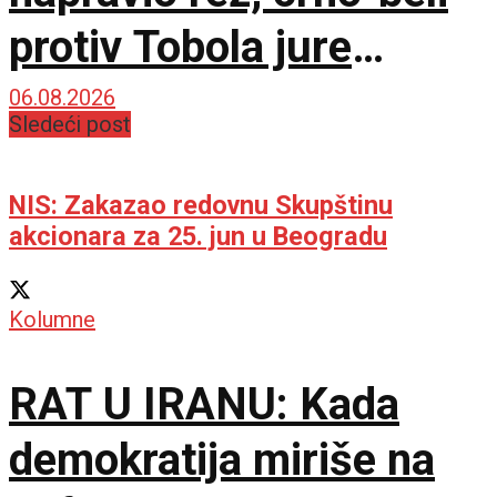
protiv Tobola jure
750.000 evra i
06.08.2026
Sledeći post
španskog giganta!
NIS: Zakazao redovnu Skupštinu
akcionara za 25. jun u Beogradu
Kolumne
RAT U IRANU: Kada
demokratija miriše na