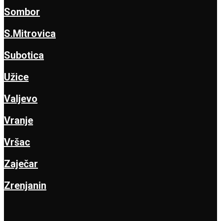
Sombor
S.Mitrovica
Subotica
Užice
Valjevo
Vranje
Vršac
Zaječar
Zrenjanin