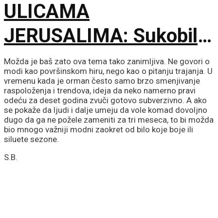
ULICAMA
JERUSALIMA: Sukobili
se ultraortodoksni
Možda je baš zato ova tema tako zanimljiva. Ne govori o
modi kao površinskom hiru, nego kao o pitanju trajanja. U
demonstranti, građani i
vremenu kada je orman često samo brzo smenjivanje
raspoloženja i trendova, ideja da neko namerno pravi
odeću za deset godina zvuči gotovo subverzivno. A ako
policija zbog rada kafića
se pokaže da ljudi i dalje umeju da vole komad dovoljno
dugo da ga ne požele zameniti za tri meseca, to bi možda
subotom
bio mnogo važniji modni zaokret od bilo koje boje ili
siluete sezone.
S.B.