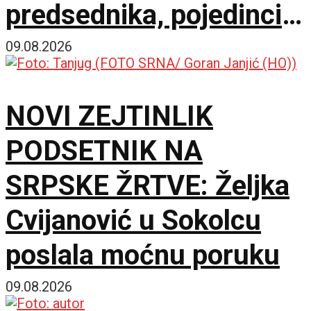
predsednika, pojedinci
bi da preuzmu kontrolu
09.08.2026
NOVI ZEJTINLIK
PODSETNIK NA
SRPSKE ŽRTVE: Željka
Cvijanović u Sokolcu
poslala moćnu poruku
09.08.2026