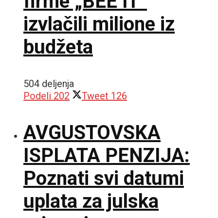
firme „BEE IT“
izvlačili milione iz
budžeta
504 deljenja
Podeli
202
Tweet
126
AVGUSTOVSKA
ISPLATA PENZIJA:
Poznati svi datumi
uplata za julska