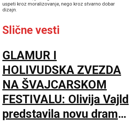
uspeti kroz moralizovanje, nego kroz stvarno dobar
dizajn.
Slične vesti
GLAMUR I
HOLIVUDSKA ZVEZDA
NA ŠVAJCARSKOM
FESTIVALU: Olivija Vajld
predstavila novu dramu
na 79. izdanju u