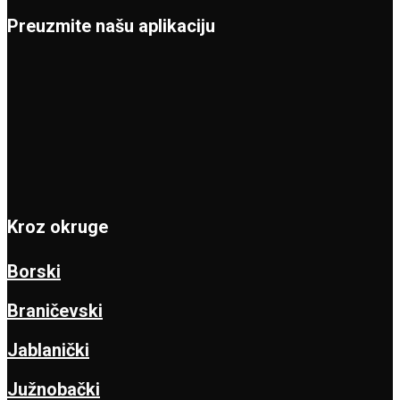
Preuzmite našu aplikaciju
Kroz okruge
Borski
Braničevski
Jablanički
Južnobački