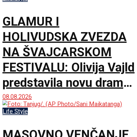
GLAMUR I
HOLIVUDSKA ZVEZDA
NA ŠVAJCARSKOM
FESTIVALU: Olivija Vajld
predstavila novu dramu
na 79. izdanju u
08.08.2026
Lokarnu
Life Style
MASOVNO VENČANJE