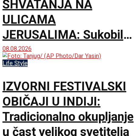
SHVATANJA NA
ULICAMA
JERUSALIMA: Sukobili
se ultraortodoksni
08.08.2026
demonstranti, građani i
Life Style
policija zbog rada kafića
IZVORNI FESTIVALSKI
subotom
OBIČAJI U INDIJI:
Tradicionalno okupljanje
u čast velikog svetitelja