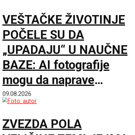
VEŠTAČKE ŽIVOTINJE
POČELE SU DA
„UPADAJU“ U NAUČNE
BAZE: AI fotografije
mogu da naprave
problem mnogo veći od
09.08.2026
obične prevare
ZVEZDA POLA