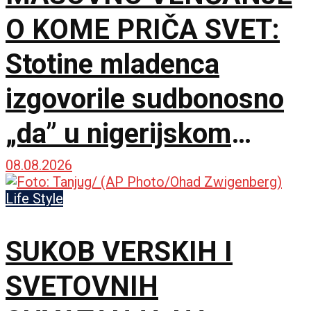
O KOME PRIČA SVET:
Stotine mladenca
izgovorile sudbonosno
„da” u nigerijskom
gradu Kano
08.08.2026
Life Style
SUKOB VERSKIH I
SVETOVNIH