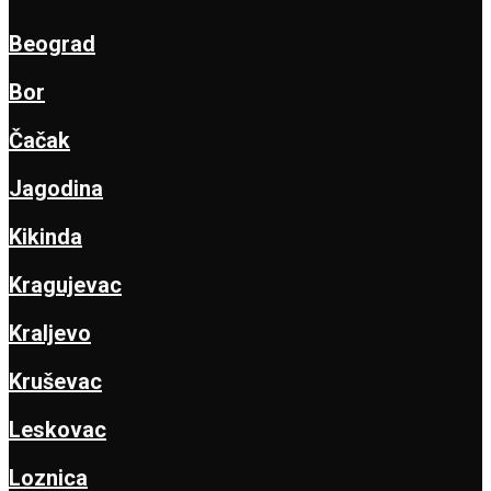
Beograd
Bor
Čačak
Jagodina
Kikinda
Kragujevac
Kraljevo
Kruševac
Leskovac
Loznica