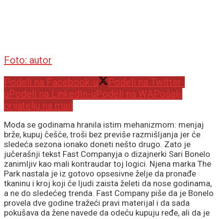
Foto: autor
Podeli na Facebook-u
Podeli na Twitter-
u
Podeli na LinkedIn-u
Podeli na WA
Pošalji
prijatelju na mail
Moda se godinama hranila istim mehanizmom: menjaj
brže, kupuj češće, troši bez previše razmišljanja jer će
sledeća sezona ionako doneti nešto drugo. Zato je
jučerašnji tekst Fast Companyja o dizajnerki Sari Bonelo
zanimljiv kao mali kontraudar toj logici. Njena marka The
Park nastala je iz gotovo opsesivne želje da pronađe
tkaninu i kroj koji će ljudi zaista želeti da nose godinama,
a ne do sledećeg trenda. Fast Company piše da je Bonelo
provela dve godine tražeći pravi materijal i da sada
pokušava da žene navede da odeću kupuju ređe, ali da je