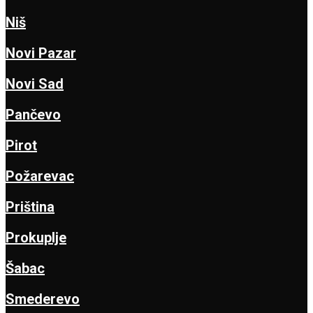
Niš
Novi Pazar
Novi Sad
Pančevo
Pirot
Požarevac
Priština
Prokuplje
Šabac
Smederevo