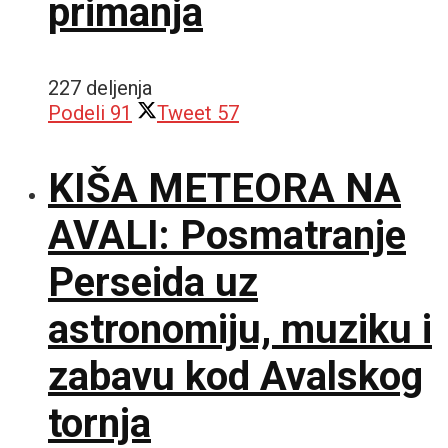
primanja
227 deljenja
Podeli
91
Tweet
57
KIŠA METEORA NA
AVALI: Posmatranje
Perseida uz
astronomiju, muziku i
zabavu kod Avalskog
tornja