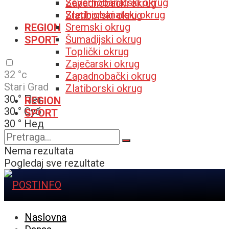
Severnobanatski okrug
Zapadnobački okrug
Srednjobanatski okrug
Zlatiborski okrug
Sremski okrug
REGION
Šumadijski okrug
SPORT
Toplički okrug
Zaječarski okrug
32
°c
Zapadnobački okrug
Stari Grad
Zlatiborski okrug
30
°
Пет
REGION
30
°
Суб
SPORT
30
°
Нед
32
°
Пон
Nema rezultata
Pogledaj sve rezultate
Naslovna