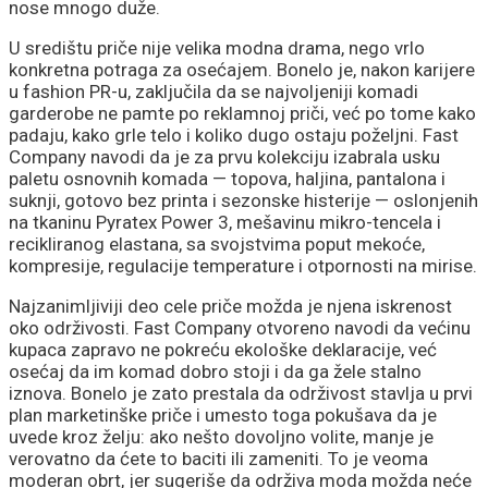
nose mnogo duže.
U središtu priče nije velika modna drama, nego vrlo
konkretna potraga za osećajem. Bonelo je, nakon karijere
u fashion PR-u, zaključila da se najvoljeniji komadi
garderobe ne pamte po reklamnoj priči, već po tome kako
padaju, kako grle telo i koliko dugo ostaju poželjni. Fast
Company navodi da je za prvu kolekciju izabrala usku
paletu osnovnih komada — topova, haljina, pantalona i
suknji, gotovo bez printa i sezonske histerije — oslonjenih
na tkaninu Pyratex Power 3, mešavinu mikro-tencela i
recikliranog elastana, sa svojstvima poput mekoće,
kompresije, regulacije temperature i otpornosti na mirise.
Najzanimljiviji deo cele priče možda je njena iskrenost
oko održivosti. Fast Company otvoreno navodi da većinu
kupaca zapravo ne pokreću ekološke deklaracije, već
osećaj da im komad dobro stoji i da ga žele stalno
iznova. Bonelo je zato prestala da održivost stavlja u prvi
plan marketinške priče i umesto toga pokušava da je
uvede kroz želju: ako nešto dovoljno volite, manje je
verovatno da ćete to baciti ili zameniti. To je veoma
moderan obrt, jer sugeriše da održiva moda možda neće