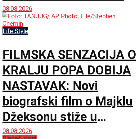
predstavio novu dramu
08.08.2026
na 79. izdanju u
Life Style
Lokarnu
FILMSKA SENZACIJA O
KRALJU POPA DOBIJA
NASTAVAK: Novi
biografski film o Majklu
Džeksonu stiže u
bioskope
08.08.2026
Sledeći post