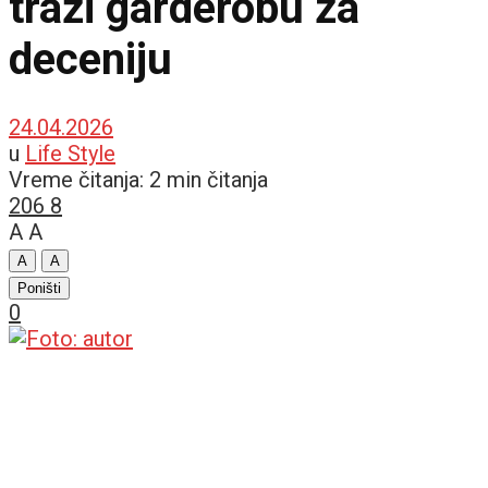
traži garderobu za
deceniju
24.04.2026
u
Life Style
Vreme čitanja: 2 min čitanja
206
8
A
A
A
A
Poništi
0