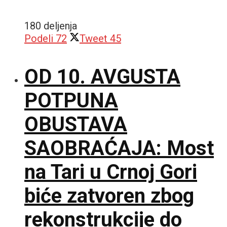
180 deljenja
Podeli
72
Tweet
45
OD 10. AVGUSTA
POTPUNA
OBUSTAVA
SAOBRAĆAJA: Most
na Tari u Crnoj Gori
biće zatvoren zbog
rekonstrukcije do