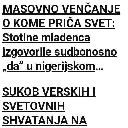
MASOVNO VENČANJE
Lokarnu
O KOME PRIČA SVET:
Stotine mladenca
izgovorile sudbonosno
„da” u nigerijskom
gradu Kano
SUKOB VERSKIH I
SVETOVNIH
SHVATANJA NA