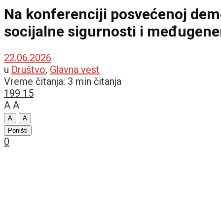
Na konferenciji posvećenoj dem
socijalne sigurnosti i međugener
22.06.2026
u
Društvo
,
Glavna vest
Vreme čitanja: 3 min čitanja
199
15
A
A
A
A
Poništi
0