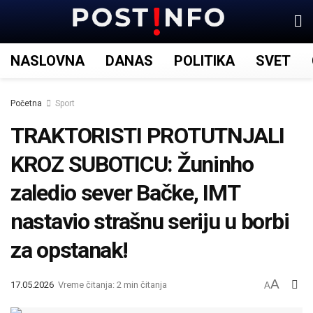
NASLOVNA
DANAS
POLITIKA
SVET
Početna
Sport
TRAKTORISTI PROTUTNJALI
KROZ SUBOTICU: Žuninho
zaledio sever Bačke, IMT
nastavio strašnu seriju u borbi
za opstanak!
A
17.05.2026
Vreme čitanja: 2 min čitanja
A