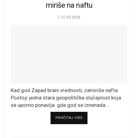
miriše na naftu
07.03.2026
Kad god Zapad brani vrednosti, zamiriše nafta
Postoji jedna stara geopolitička slučajnost koja
se uporno ponavlja: gde god se iznenada...
DETAILS
PROČITAJ VIŠE