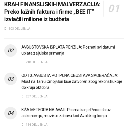
KRAH FINANSIJSKIH MALVERZACIJA:
Preko lažnih faktura i firme „BEE IT“
izvlačili milione iz budžeta
503 DELJENJA
AVGUSTOVSKA ISPLATA PENZIJA: Poznati svi datumi
uplata za julska primanja
218 DELJENJA
OD 10. AVGUSTA POTPUNA OBUSTAVA SAOBRAĆAJA:
Most na Tari u Crnoj Gori biće zatvoren zbog rekonstrukcije
do kraja oktobra
237 DELJENJA
KIŠA METEORA NA AVALI: Posmatranje Perseida uz
astronomiju, muziku i zabavu kod Avalskog tornja
154 DELJENJA