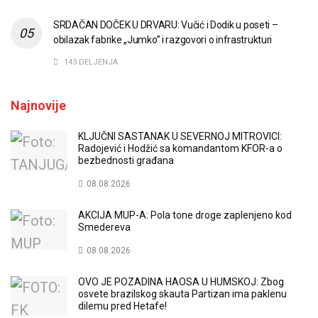
SRDAČAN DOČEK U DRVARU: Vučić i Dodik u poseti –
obilazak fabrike „Jumko” i razgovori o infrastrukturi
143 DELJENJA
Najnovije
KLJUČNI SASTANAK U SEVERNOJ MITROVICI:
Radojević i Hodžić sa komandantom KFOR-a o
bezbednosti građana
08.08.2026
AKCIJA MUP-A: Pola tone droge zaplenjeno kod
Smedereva
08.08.2026
OVO JE POZADINA HAOSA U HUMSKOJ: Zbog
osvete brazilskog skauta Partizan ima paklenu
dilemu pred Hetafe!