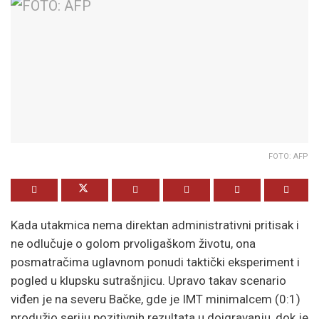
FOTO: AFP
Kada utakmica nema direktan administrativni pritisak i
ne odlučuje o golom prvoligaškom životu, ona
posmatračima uglavnom ponudi taktički eksperiment i
pogled u klupsku sutrašnjicu. Upravo takav scenario
viđen je na severu Bačke, gde je IMT minimalcem (0:1)
produžio seriju pozitivnih rezultata u doigravanju, dok je