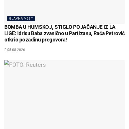
GLAVNA VEST
BOMBA U HUMSKOJ, STIGLO POJAČANJE IZ LA
LIGE: Idrisu Baba zvanično u Partizanu, Raća Petrović
otkrio pozadinu pregovora!
08.08.2026