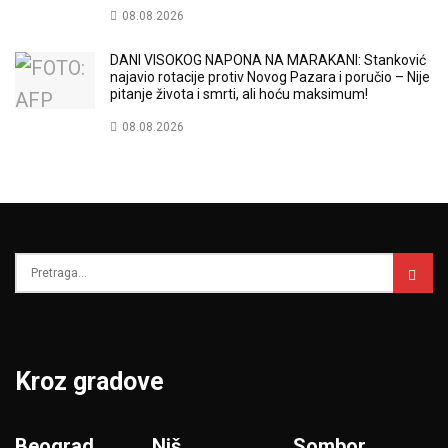
08.08.2026
DANI VISOKOG NAPONA NA MARAKANI: Stanković
najavio rotacije protiv Novog Pazara i poručio – Nije
pitanje života i smrti, ali hoću maksimum!
08.08.2026
Kroz gradove
Beograd
Niš
Sombor