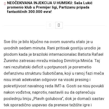
NEOČEKIVANA INJEKCIJA U HUMSKU: Saša Lukić
promenio klub u Premijer ligi, Partizanu pripada
fantastičnih 300.000 evra!
Sve što je bilo ključno na ovom susretu stalo je u
uvodnih sedam minuta. Rani pritisak gostiju urodio je
plodom kada je brazilski internacionalac Batista Rafael
Žuninho zatresao mrežu mladog Dimitrija Minića. Taj
rani rezultatski deficit u potpunosti je poremetio
defanzivnu strukturu Subotičana, koji u ranoj fazi meča
nisu imali adekvatan odgovor na visoki presing i
pokretljivost navalnog reda IMT-a. Gosti se nisu povukli
nakon vođstva; naprotiv, nastavili su da opterećuju
poslednju liniju „Plavih golubova“, dok je domaći sastav
tek sporadično uspevao da prenese težište igre i