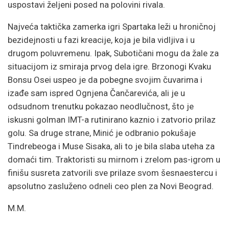
uspostavi željeni posed na polovini rivala.
Najveća taktička zamerka igri Spartaka leži u hroničnoj
bezidejnosti u fazi kreacije, koja je bila vidljiva i u
drugom poluvremenu. Ipak, Subotičani mogu da žale za
situacijom iz smiraja prvog dela igre. Brzonogi Kvaku
Bonsu Osei uspeo je da pobegne svojim čuvarima i
izađe sam ispred Ognjena Čančarevića, ali je u
odsudnom trenutku pokazao neodlučnost, što je
iskusni golman IMT-a rutinirano kaznio i zatvorio prilaz
golu. Sa druge strane, Minić je odbranio pokušaje
Tindrebeoga i Muse Sisaka, ali to je bila slaba uteha za
domaći tim. Traktoristi su mirnom i zrelom pas-igrom u
finišu susreta zatvorili sve prilaze svom šesnaestercu i
apsolutno zasluženo odneli ceo plen za Novi Beograd.
M.M.