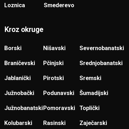
Loznica
Smederevo
Kroz okruge
Borski
Nišavski
Severnobanatski
Braničevski
Pčinjski
Srednjobanatski
Jablanički
Pirotski
Sremski
Južnobački
Podunavski
Šumadijski
Južnobanatski
Pomoravski
Toplički
Kolubarski
Rasinski
Zaječarski