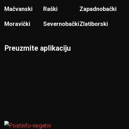
Mačvanski
Raški
Zapadnobački
Moravički
Severnobački
Zlatiborski
Preuzmite aplikaciju