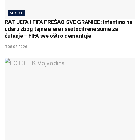
SPORT
RAT UEFA I FIFA PREŠAO SVE GRANICE: Infantino na
udaru zbog tajne afere i šestocifrene sume za
ćutanje – FIFA sve oštro demantuje!
08.08.2026