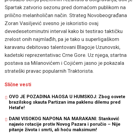
Spartak zatvorio sezonu pred domaćom publikom na
prilično melanholičan način. Strateg Novobeograđana
Zoran Vasiljević svesno je iskoristio ovaj
devedesetominutni interval kako bi testirao taktičku
zrelost onih najmlađih, pa je tako u superligaškom
karavanu debitovao talentovani Blagoje Uzunovski,
kadetski reprezentativac Crne Gore. Uz njega, startna
postava sa Milanovićem i Cojićem jasno je pokazala
strateški pravac popularnih Traktorista.
Slične vesti
OVO JE POZADINA HAOSA U HUMSKOJ: Zbog osvete
brazilskog skauta Partizan ima paklenu dilemu pred
Hetafe!
DANI VISOKOG NAPONA NA MARAKANI: Stanković
najavio rotacije protiv Novog Pazara i poručio – Nije
pitanje života i smrti, ali hoću maksimum!