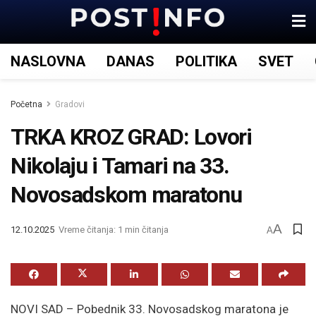
NASLOVNA
DANAS
POLITIKA
SVET
Početna
Gradovi
TRKA KROZ GRAD: Lovori
Nikolaju i Tamari na 33.
Novosadskom maratonu
A
12.10.2025
Vreme čitanja: 1 min čitanja
A
NOVI SAD – Pobednik 33. Novosadskog maratona je