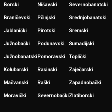
Borski
Nišavski
Severnobanatski
Braničevski
Pčinjski
Srednjobanatski
Jablanički
Pirotski
Sremski
Južnobački
Podunavski
Šumadijski
Južnobanatski
Pomoravski
Toplički
Kolubarski
Rasinski
Zaječarski
Mačvanski
Raški
Zapadnobački
Moravički
Severnobački
Zlatiborski