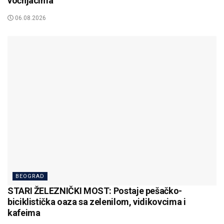
voćnjacima
06.08.2026
BEOGRAD
STARI ŽELEZNIČKI MOST: Postaje pešačko-
biciklistička oaza sa zelenilom, vidikovcima i
kafeima