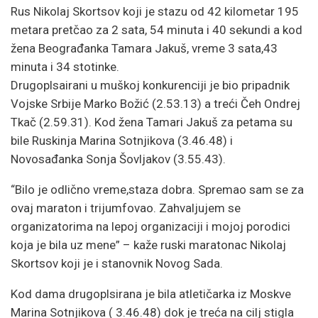
Rus Nikolaj Skortsov koji je stazu od 42 kilometar 195
metara pretčao za 2 sata, 54 minuta i 40 sekundi a kod
žena Beograđanka Tamara Jakuš, vreme 3 sata,43
minuta i 34 stotinke.
Drugoplsairani u muškoj konkurenciji je bio pripadnik
Vojske Srbije Marko Božić (2.53.13) a treći Čeh Ondrej
Tkač (2.59.31). Kod žena Tamari Jakuš za petama su
bile Ruskinja Marina Sotnjikova (3.46.48) i
Novosađanka Sonja Šovljakov (3.55.43).
“Bilo je odlično vreme,staza dobra. Spremao sam se za
ovaj maraton i trijumfovao. Zahvaljujem se
organizatorima na lepoj organizaciji i mojoj porodici
koja je bila uz mene” – kaže ruski maratonac Nikolaj
Skortsov koji je i stanovnik Novog Sada.
Kod dama drugoplsirana je bila atletičarka iz Moskve
Marina Sotnjikova ( 3.46.48) dok je treća na cilj stigla