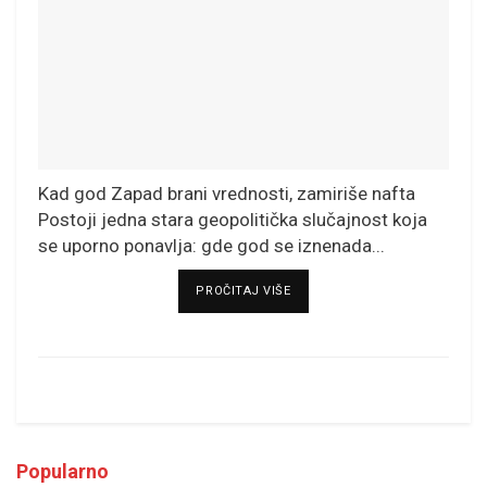
Kad god Zapad brani vrednosti, zamiriše nafta
Postoji jedna stara geopolitička slučajnost koja
se uporno ponavlja: gde god se iznenada...
DETAILS
PROČITAJ VIŠE
Popularno