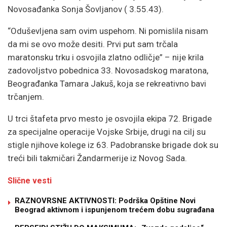
Novosađanka Sonja Šovljanov ( 3.55.43).
“Oduševljena sam ovim uspehom. Ni pomislila nisam
da mi se ovo može desiti. Prvi put sam trčala
maratonsku trku i osvojila zlatno odličje” – nije krila
zadovoljstvo pobednica 33. Novosadskog maratona,
Beograđanka Tamara Jakuš, koja se rekreativno bavi
trčanjem.
U trci štafeta prvo mesto je osvojila ekipa 72. Brigade
za specijalne operacije Vojske Srbije, drugi na cilj su
stigle njihove kolege iz 63. Padobranske brigade dok su
treći bili takmičari Žandarmerije iz Novog Sada.
Slične vesti
RAZNOVRSNE AKTIVNOSTI: Podrška Opštine Novi
Beograd aktivnom i ispunjenom trećem dobu sugrađana