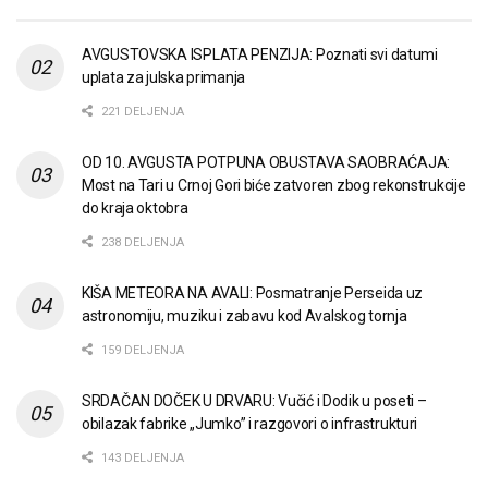
AVGUSTOVSKA ISPLATA PENZIJA: Poznati svi datumi
uplata za julska primanja
221 DELJENJA
OD 10. AVGUSTA POTPUNA OBUSTAVA SAOBRAĆAJA:
Most na Tari u Crnoj Gori biće zatvoren zbog rekonstrukcije
do kraja oktobra
238 DELJENJA
KIŠA METEORA NA AVALI: Posmatranje Perseida uz
astronomiju, muziku i zabavu kod Avalskog tornja
159 DELJENJA
SRDAČAN DOČEK U DRVARU: Vučić i Dodik u poseti –
obilazak fabrike „Jumko” i razgovori o infrastrukturi
143 DELJENJA