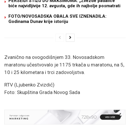
PERSEIDI STIŽU DO MAKSIMUMA: „Zvezde padalice“
biće najvidljivije 12. avgusta, gde ih najbolje posmatrati
FOTO/NOVOSADSKA OBALA SVE IZNENADILA:
Godinama Dunav krije istoriju
Zvanično na ovogodišnjem 33. Novosadskom
maratonu učestvovalo je 1175 trkača u maratonu, na 5,
10 i 25 kilometara i trci zadovoljstva.
RTV (Ljubenko Zvizdić)
Foto: Skupština Grada Novog Sada