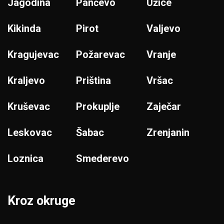
Jagodina
Pančevo
Užice
Kikinda
Pirot
Valjevo
Kragujevac
Požarevac
Vranje
Kraljevo
Priština
Vršac
Kruševac
Prokuplje
Zaječar
Leskovac
Šabac
Zrenjanin
Loznica
Smederevo
Kroz okruge