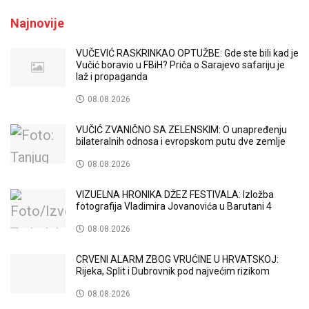
Najnovije
VUČEVIĆ RASKRINKAO OPTUŽBE: Gde ste bili kad je
Vučić boravio u FBiH? Priča o Sarajevo safariju je
laž i propaganda
08.08.2026
VUČIĆ ZVANIČNO SA ZELENSKIM: O unapređenju
bilateralnih odnosa i evropskom putu dve zemlje
08.08.2026
VIZUELNA HRONIKA DŽEZ FESTIVALA: Izložba
fotografija Vladimira Jovanovića u Barutani 4
08.08.2026
CRVENI ALARM ZBOG VRUĆINE U HRVATSKOJ:
Rijeka, Split i Dubrovnik pod najvećim rizikom
08.08.2026