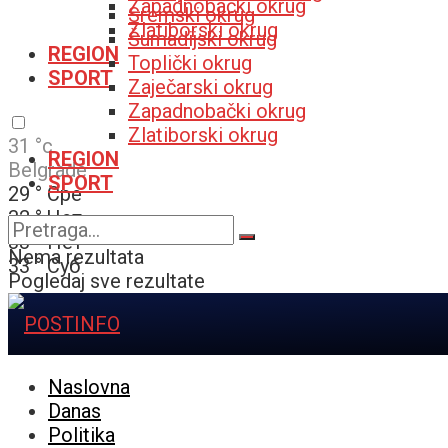
Zapadnobački okrug
Sremski okrug
Zlatiborski okrug
Šumadijski okrug
REGION
Toplički okrug
SPORT
Zaječarski okrug
Zapadnobački okrug
Zlatiborski okrug
31
°c
REGION
Belgrade
SPORT
29
°
Сре
32
°
Чет
33
°
Пет
Nema rezultata
33
°
Суб
Pogledaj sve rezultate
Naslovna
Danas
Politika