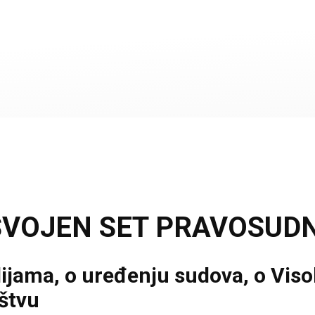
USVOJEN SET PRAVOSUD
udijama, o uređenju sudova, o Vi
aštvu