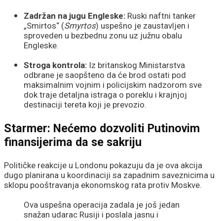
Novi Sad na nogama!
Zadržan na jugu Engleske:
Ruski naftni tanker
„Smirtos“ (
Smyrtos
) uspešno je zaustavljen i
sproveden u bezbednu zonu uz južnu obalu
Engleske.
Stroga kontrola:
Iz britanskog Ministarstva
odbrane je saopšteno da će brod ostati pod
maksimalnim vojnim i policijskim nadzorom sve
dok traje detaljna istraga o poreklu i krajnjoj
destinaciji tereta koji je prevozio.
Starmer: Nećemo dozvoliti Putinovim
finansijerima da se sakriju
Političke reakcije u Londonu pokazuju da je ova akcija
dugo planirana u koordinaciji sa zapadnim saveznicima u
sklopu pooštravanja ekonomskog rata protiv Moskve.
Ova uspešna operacija zadala je još jedan
snažan udarac Rusiji i poslala jasnu i