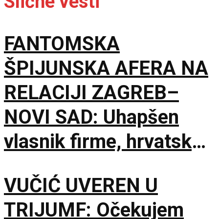
Slične vesti
FANTOMSKA
ŠPIJUNSKA AFERA NA
RELACIJI ZAGREB–
NOVI SAD: Uhapšen
vlasnik firme, hrvatske
službe u panici od
VUČIĆ UVEREN U
curenja podataka
TRIJUMF: Očekujem