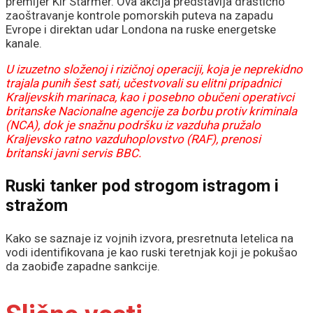
premijer Kir Starmer. Ova akcija predstavlja drastično
zaoštravanje kontrole pomorskih puteva na zapadu
Evrope i direktan udar Londona na ruske energetske
kanale.
U izuzetno složenoj i rizičnoj operaciji, koja je neprekidno
trajala punih šest sati, učestvovali su elitni pripadnici
Kraljevskih marinaca, kao i posebno obučeni operativci
britanske Nacionalne agencije za borbu protiv kriminala
(NCA), dok je snažnu podršku iz vazduha pružalo
Kraljevsko ratno vazduhoplovstvo (RAF), prenosi
britanski javni servis BBC.
Ruski tanker pod strogom istragom i
stražom
Kako se saznaje iz vojnih izvora, presretnuta letelica na
vodi identifikovana je kao ruski teretnjak koji je pokušao
da zaobiđe zapadne sankcije.