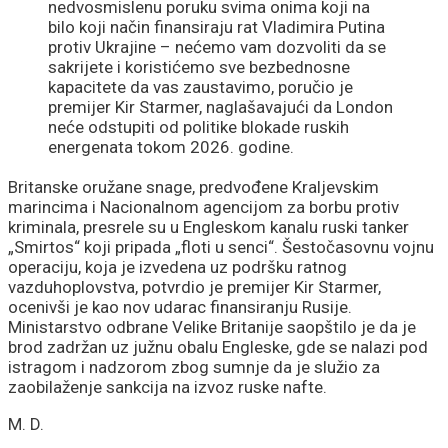
nedvosmislenu poruku svima onima koji na
bilo koji način finansiraju rat Vladimira Putina
protiv Ukrajine – nećemo vam dozvoliti da se
sakrijete i koristićemo sve bezbednosne
kapacitete da vas zaustavimo, poručio je
premijer Kir Starmer, naglašavajući da London
neće odstupiti od politike blokade ruskih
energenata tokom 2026. godine.
Britanske oružane snage, predvođene Kraljevskim
marincima i Nacionalnom agencijom za borbu protiv
kriminala, presrele su u Engleskom kanalu ruski tanker
„Smirtos“ koji pripada „floti u senci“. Šestočasovnu vojnu
operaciju, koja je izvedena uz podršku ratnog
vazduhoplovstva, potvrdio je premijer Kir Starmer,
ocenivši je kao nov udarac finansiranju Rusije.
Ministarstvo odbrane Velike Britanije saopštilo je da je
brod zadržan uz južnu obalu Engleske, gde se nalazi pod
istragom i nadzorom zbog sumnje da je služio za
zaobilaženje sankcija na izvoz ruske nafte.
M. D.