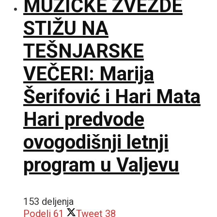
MUZIČKE ZVEZDE
STIŽU NA
TEŠNJARSKE
VEČERI: Marija
Šerifović i Hari Mata
Hari predvode
ovogodišnji letnji
program u Valjevu
153 deljenja
Podeli
61
Tweet
38