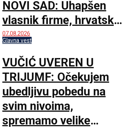
NOVI SAD: Uhapšen
vlasnik firme, hrvatske
službe u panici od
07.08.2026
Glavna vest
curenja podataka
VUČIĆ UVEREN U
TRIJUMF: Očekujem
ubedljivu pobedu na
svim nivoima,
spremamo velike