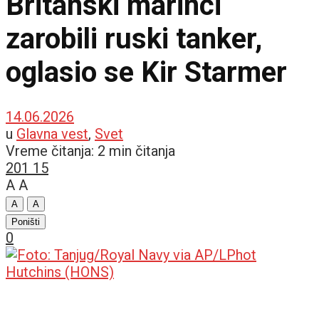
Britanski marinci
zarobili ruski tanker,
oglasio se Kir Starmer
14.06.2026
u
Glavna vest
,
Svet
Vreme čitanja: 2 min čitanja
201
15
A
A
A
A
Poništi
0