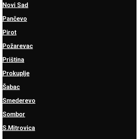
Novi Sad
Pančevo
Pirot
Požarevac
Priština
Prokuplje
Šabac
Smederevo
Sombor
S.Mitrovica