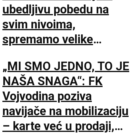
ubedljivu pobedu na
svim nivoima,
spremamo velike
skupove u Novom Sadu
„MI SMO JEDNO, TO JE
i Beogradu
NAŠA SNAGA“: FK
Vojvodina poziva
navijače na mobilizaciju
– karte već u prodaji,