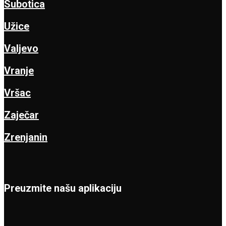
Subotica
Užice
Valjevo
Vranje
Vršac
Zaječar
Zrenjanin
Preuzmite našu aplikaciju