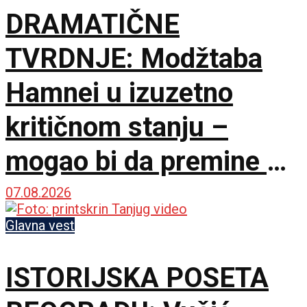
DRAMATIČNE
TVRDNJE: Modžtaba
Hamnei u izuzetno
kritičnom stanju –
mogao bi da premine u
svakom trenutku
07.08.2026
Glavna vest
ISTORIJSKA POSETA