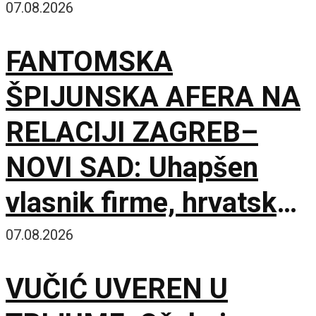
07.08.2026
FANTOMSKA
ŠPIJUNSKA AFERA NA
RELACIJI ZAGREB–
NOVI SAD: Uhapšen
vlasnik firme, hrvatske
službe u panici od
07.08.2026
curenja podataka
VUČIĆ UVEREN U