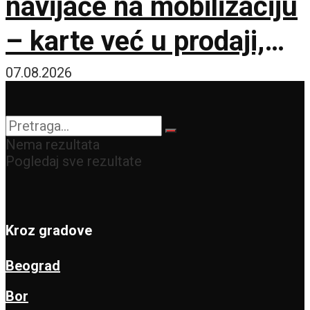
navijače na mobilizaciju
– karte već u prodaji,
Novi Sad na nogama!
07.08.2026
Nema rezultata
Pogledaj sve rezultate
Kroz gradove
Beograd
Bor