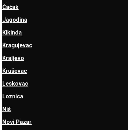
Čačak
Jagodina
Kikinda
Kragujevac
Kraljevo
Kruševac
Leskovac
Loznica
Niš
Novi Pazar