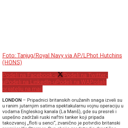
Foto: Tanjug/Royal Navy via AP/LPhot Hutchins
(HONS)
Podeli na Facebook-u
Podeli na Twitter-
u
Podeli na LinkedIn-u
Podeli na WA
Pošalji
prijatelju na mail
LONDON
– Pripadnici britanskih oružanih snaga izveli su
u ranim jutarnjim satima spektakularnu vojnu operaciju u
vodama Engleskog kanala (La Manš), gde su presreli i
uspešno zadržali ruski naftni tanker koji pripada
takozvanoj „floti u senci“, zvanično je potvrdio britanski