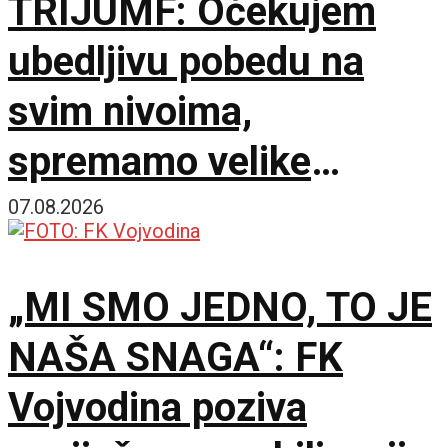
TRIJUMF: Očekujem
ubedljivu pobedu na
svim nivoima,
spremamo velike
skupove u Novom Sadu
07.08.2026
i Beogradu
„MI SMO JEDNO, TO JE
NAŠA SNAGA“: FK
Vojvodina poziva