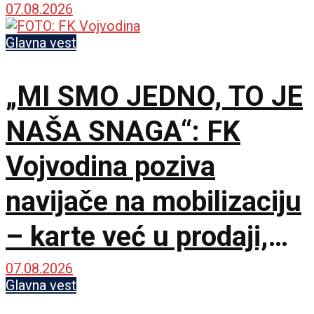
skupove u Novom Sadu
07.08.2026
i Beogradu
Glavna vest
„MI SMO JEDNO, TO JE
NAŠA SNAGA“: FK
Vojvodina poziva
navijače na mobilizaciju
– karte već u prodaji,
Novi Sad na nogama!
07.08.2026
Glavna vest