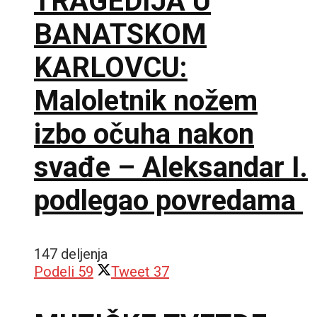
TRAGEDIJA U
BANATSKOM
KARLOVCU:
Maloletnik nožem
izbo očuha nakon
svađe – Aleksandar I.
podlegao povredama
147 deljenja
Podeli
59
Tweet
37