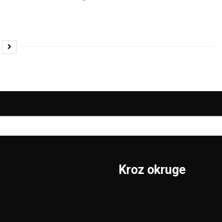
Kroz okruge
Sombor
Borski