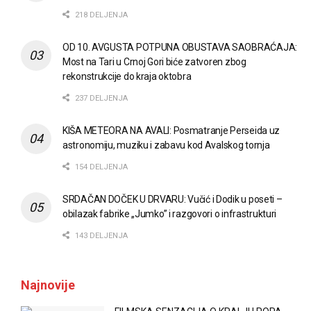
218 DELJENJA
OD 10. AVGUSTA POTPUNA OBUSTAVA SAOBRAĆAJA:
Most na Tari u Crnoj Gori biće zatvoren zbog
rekonstrukcije do kraja oktobra
237 DELJENJA
KIŠA METEORA NA AVALI: Posmatranje Perseida uz
astronomiju, muziku i zabavu kod Avalskog tornja
154 DELJENJA
SRDAČAN DOČEK U DRVARU: Vučić i Dodik u poseti –
obilazak fabrike „Jumko” i razgovori o infrastrukturi
143 DELJENJA
Najnovije