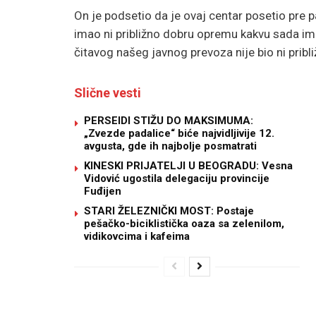
On je podsetio da je ovaj centar posetio pre p
imao ni približno dobru opremu kakvu sada ima. 
čitavog našeg javnog prevoza nije bio ni pribl
Slične vesti
PERSEIDI STIŽU DO MAKSIMUMA:
„Zvezde padalice“ biće najvidljivije 12.
avgusta, gde ih najbolje posmatrati
KINESKI PRIJATELJI U BEOGRADU: Vesna
Vidović ugostila delegaciju provincije
Fuđijen
STARI ŽELEZNIČKI MOST: Postaje
pešačko-biciklistička oaza sa zelenilom,
vidikovcima i kafeima