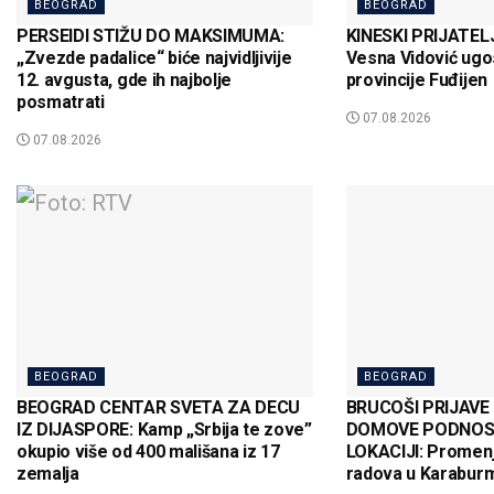
BEOGRAD
BEOGRAD
PERSEIDI STIŽU DO MAKSIMUMA:
KINESKI PRIJATEL
„Zvezde padalice“ biće najvidljivije
Vesna Vidović ugos
12. avgusta, gde ih najbolje
provincije Fuđijen
posmatrati
07.08.2026
07.08.2026
BEOGRAD
BEOGRAD
BEOGRAD CENTAR SVETA ZA DECU
BRUCOŠI PRIJAVE
IZ DIJASPORE: Kamp „Srbija te zove”
DOMOVE PODNOS
okupio više od 400 mališana iz 17
LOKACIJI: Promen
zemalja
radova u Karaburm