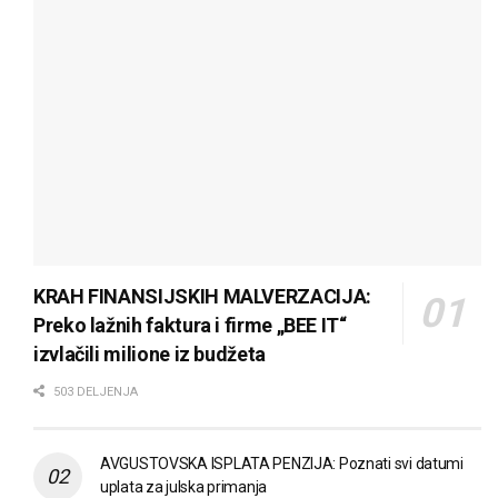
KRAH FINANSIJSKIH MALVERZACIJA:
Preko lažnih faktura i firme „BEE IT“
izvlačili milione iz budžeta
503 DELJENJA
AVGUSTOVSKA ISPLATA PENZIJA: Poznati svi datumi
uplata za julska primanja