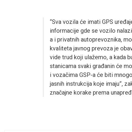
“Sva vozila će imati GPS uređaje
informacije gde se vozilo nalazi
a i privatnih autoprevoznika, m
kvaliteta javnog prevoza je oba
vide trud koji ulažemo, a kada 
stanicama svaki građanin će moć
i vozačima GSP-a će biti mnogo 
jasnih instrukcija koje imaju”, za
značajne korake prema unapređ