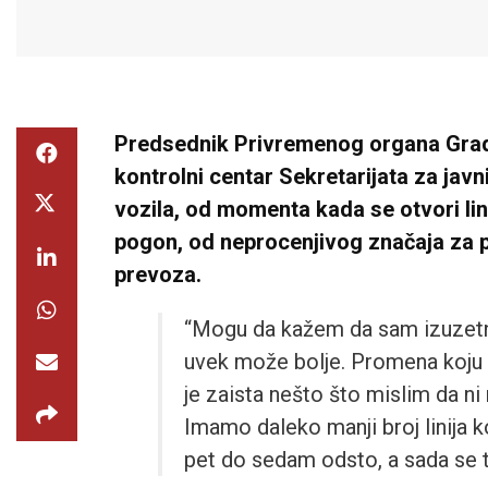
Predsednik Privremenog organa Grad
kontrolni centar Sekretarijata za javn
vozila, od momenta kada se otvori lin
pogon, od neprocenjivog značaja za 
prevoza.
“Mogu da kažem da sam izuzetn
uvek može bolje. Promena koju 
je zaista nešto što mislim da ni
Imamo daleko manji broj linija ko
pet do sedam odsto, a sada se to