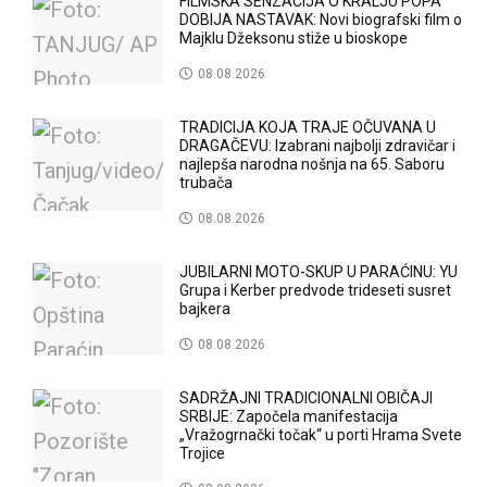
FILMSKA SENZACIJA O KRALJU POPA
DOBIJA NASTAVAK: Novi biografski film o
Majklu Džeksonu stiže u bioskope
08.08.2026
TRADICIJA KOJA TRAJE OČUVANA U
DRAGAČEVU: Izabrani najbolji zdravičar i
najlepša narodna nošnja na 65. Saboru
trubača
08.08.2026
JUBILARNI MOTO-SKUP U PARAĆINU: YU
Grupa i Kerber predvode trideseti susret
bajkera
08.08.2026
SADRŽAJNI TRADICIONALNI OBIČAJI
SRBIJE: Započela manifestacija
„Vražogrnački točak“ u porti Hrama Svete
Trojice