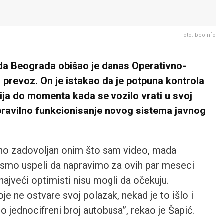
Foto: beoinfo
a Beograda obišao je danas Operativno-
i prevoz. On je istakao da je potpuna kontrola
ija do momenta kada se vozilo vrati u svoj
pravilno funkcionisanje novog sistema javnog
o zadovoljan onim što sam video, mada
smo uspeli da napravimo za ovih par meseci
 najveći optimisti nisu mogli da očekuju.
je ne ostvare svoj polazak, nekad je to išlo i
 jednocifreni broj autobusa”, rekao je Šapić.