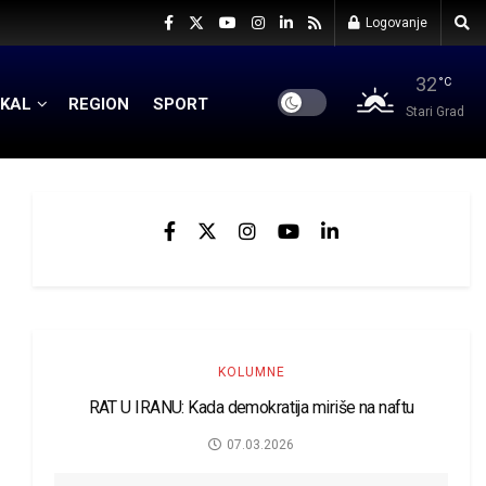
Logovanje
32
°C
KAL
REGION
SPORT
Stari Grad
KOLUMNE
RAT U IRANU: Kada demokratija miriše na naftu
07.03.2026