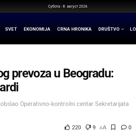
Субота - 8. август 2026.
SVET
EKONOMIJA
CRNA HRONIKA
DRUŠTVO
LO
og prevoza u Beogradu:
ardi
bišao Operativno-kontrolni centar Sekretarijata
220
9
A
0
A