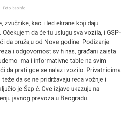
Foto: beoinfo
, zvučnike, kao i led ekrane koji daju
. Očekujem da će tu uslugu sva vozila, i GSP-
oći da pružaju od Nove godine. Podizanje
veza i odgovornost svih nas, građani zaista
budemo imali informativne table na svim
i da prati gde se nalazi vozilo. Privatnicima
teže da se ne pridržavaju reda vožnje i
ključio je Šapić. Ove izjave ukazuju na
enju javnog prevoza u Beogradu.