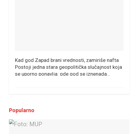
Kad god Zapad brani vrednosti, zamiriše nafta
Postoji jedna stara geopolitička slučajnost koja
se uporno ponavlja: gde god se iznenada...
Popularno