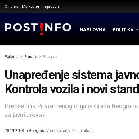
O nama
Marketing
Impresum
NASLOVNA
POLITIKA
Početna
Gradovi
Beograd
Unapređenje sistema javn
Kontrola vozila i novi stand
Predsednik Privremenog organa Grada Beograda o
za javni prevoz
28.11.2023
u
Beograd
Vreme čitanja: 2 min čitanja