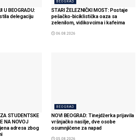
BEOGRAD
JI U BEOGRADU:
STARI ŽELEZNIČKI MOST: Postaje
tila delegaciju
pešačko-biciklistička oaza sa
zelenilom, vidikovcima i kafeima
06.08.2026
BEOGRAD
 ZA STUDENTSKE
NOVI BEOGRAD: Tinejdžerka prijavila
E NA NOVOJ
vršnjačko nasilje, dve osobe
jena adresa zbog
osumnjičene za napad
i
05.08.2026