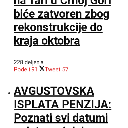
na Tari u Crnoj Gori
biće zatvoren zbog
rekonstrukcije do
kraja oktobra
228 deljenja
Podeli
91
Tweet
57
AVGUSTOVSKA
ISPLATA PENZIJA:
Poznati svi datumi