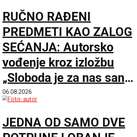
RUČNO RAĐENI
PREDMETI KAO ZALOG
SEĆANJA: Autorsko
vođenje kroz izložbu
„Sloboda je za nas san“
u Muzeju Jugoslavije
06.08.2026
JEDNA OD SAMO DVE