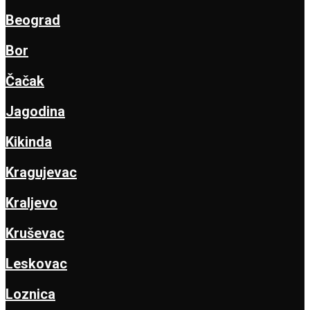
Beograd
Bor
Čačak
Jagodina
Kikinda
Kragujevac
Kraljevo
Kruševac
Leskovac
Loznica