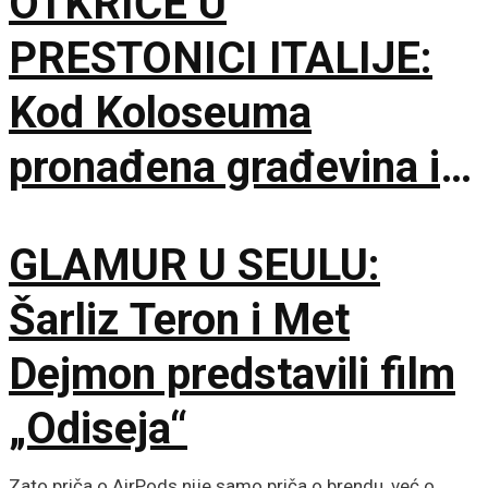
OTKRIĆE U
PRESTONICI ITALIJE:
Kod Koloseuma
pronađena građevina iz
drugog veka sa
GLAMUR U SEULU:
mozaicima i freskama
Šarliz Teron i Met
Dejmon predstavili film
„Odiseja“
Zato priča o AirPods nije samo priča o brendu, već o