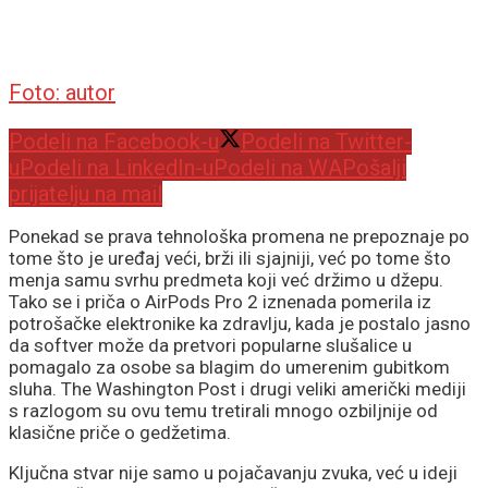
Foto: autor
Podeli na Facebook-u
Podeli na Twitter-
u
Podeli na LinkedIn-u
Podeli na WA
Pošalji
prijatelju na mail
Ponekad se prava tehnološka promena ne prepoznaje po
tome što je uređaj veći, brži ili sjajniji, već po tome što
menja samu svrhu predmeta koji već držimo u džepu.
Tako se i priča o AirPods Pro 2 iznenada pomerila iz
potrošačke elektronike ka zdravlju, kada je postalo jasno
da softver može da pretvori popularne slušalice u
pomagalo za osobe sa blagim do umerenim gubitkom
sluha. The Washington Post i drugi veliki američki mediji
s razlogom su ovu temu tretirali mnogo ozbiljnije od
klasične priče o gedžetima.
Ključna stvar nije samo u pojačavanju zvuka, već u ideji