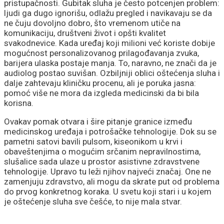
pristupačnosti. Gubitak sluha je često potcenjen problem:
ljudi ga dugo ignorišu, odlažu pregled i navikavaju se da
ne čuju dovoljno dobro, što vremenom utiče na
komunikaciju, društveni život i opšti kvalitet
svakodnevice. Kada uređaj koji milioni već koriste dobije
mogućnost personalizovanog prilagođavanja zvuka,
barijera ulaska postaje manja. To, naravno, ne znači da je
audiolog postao suvišan. Ozbiljniji oblici oštećenja sluha i
dalje zahtevaju kliničku procenu, ali je poruka jasna:
pomoć više ne mora da izgleda medicinski da bi bila
korisna.
Ovakav pomak otvara i šire pitanje granice između
medicinskog uređaja i potrošačke tehnologije. Dok su se
pametni satovi bavili pulsom, kiseonikom u krvi i
obaveštenjima o mogućim srčanim nepravilnostima,
slušalice sada ulaze u prostor asistivne zdravstvene
tehnologije. Upravo tu leži njihov najveći značaj. One ne
zamenjuju zdravstvo, ali mogu da skrate put od problema
do prvog konkretnog koraka. U svetu koji stari i u kojem
je oštećenje sluha sve češće, to nije mala stvar.