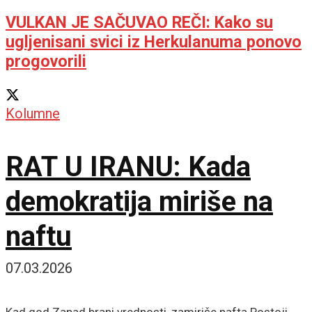
VULKAN JE SAČUVAO REČI: Kako su
ugljenisani svici iz Herkulanuma ponovo
progovorili
Kolumne
RAT U IRANU: Kada
demokratija miriše na
naftu
07.03.2026
Kad god Zapad brani vrednosti, zamiriše nafta Postoji