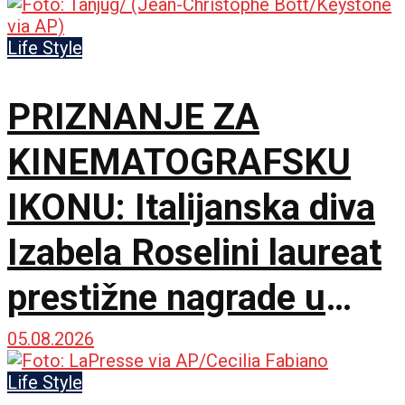
Life Style
PRIZNANJE ZA
KINEMATOGRAFSKU
IKONU: Italijanska diva
Izabela Roselini laureat
prestižne nagrade u
Švajcarskoj
05.08.2026
Life Style