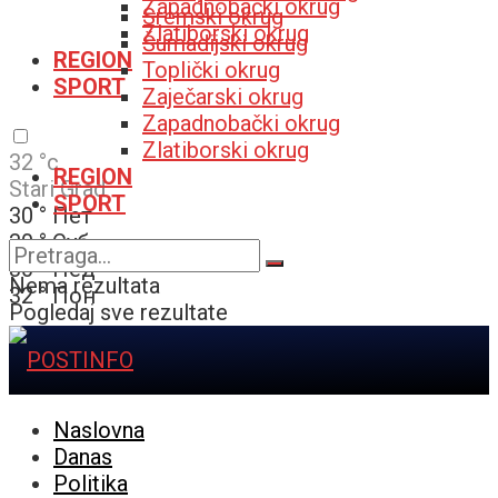
Zapadnobački okrug
Sremski okrug
Zlatiborski okrug
Šumadijski okrug
REGION
Toplički okrug
SPORT
Zaječarski okrug
Zapadnobački okrug
Zlatiborski okrug
32
°c
REGION
Stari Grad
SPORT
30
°
Пет
30
°
Суб
30
°
Нед
Nema rezultata
32
°
Пон
Pogledaj sve rezultate
Naslovna
Danas
Politika