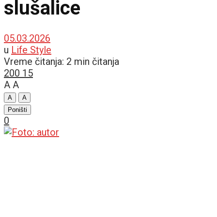
slušalice
05.03.2026
u
Life Style
Vreme čitanja: 2 min čitanja
200
15
A
A
A
A
Poništi
0