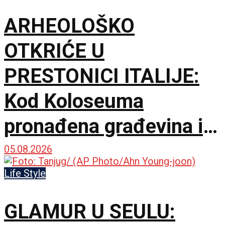
ARHEOLOŠKO
OTKRIĆE U
PRESTONICI ITALIJE:
Kod Koloseuma
pronađena građevina iz
drugog veka sa
05.08.2026
mozaicima i freskama
Life Style
GLAMUR U SEULU: