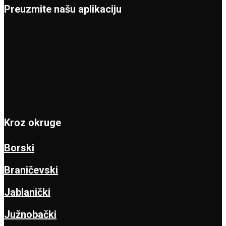
Preuzmite našu aplikaciju
Kroz okruge
Borski
Braničevski
Jablanički
Južnobački