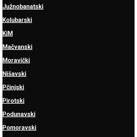
Južnobanatski
Kolubarski
KiM
Mačvanski
Moravički
Nišavski
Pčinjski
Pirotski
Podunavski
Pomoravski