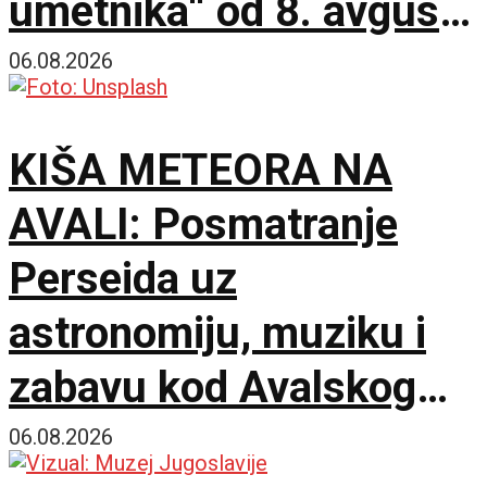
umetnika“ od 8. avgusta
u Paviljonu „Cvijeta
06.08.2026
Zuzorić“
KIŠA METEORA NA
AVALI: Posmatranje
Perseida uz
astronomiju, muziku i
zabavu kod Avalskog
tornja
06.08.2026