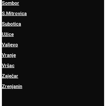
Sombor
S.Mitrovica
Subotica
Užice
Valjevo
Vranje
Vršac
Zaječar
Zrenjanin