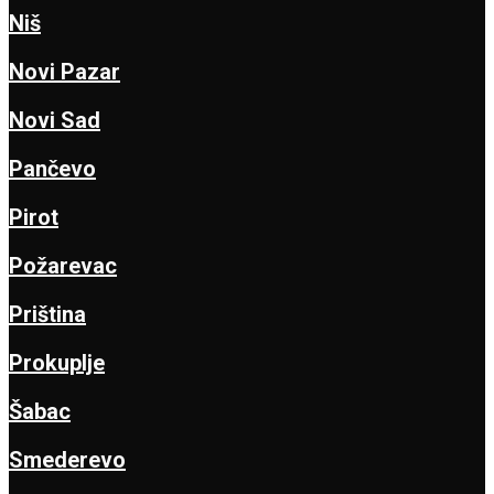
Niš
Novi Pazar
Novi Sad
Pančevo
Pirot
Požarevac
Priština
Prokuplje
Šabac
Smederevo