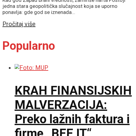
jedna stara geopolitička slučajnost koja se uporno
ponavlja: gde god se iznenada...
Details
Pročitaj više
Popularno
KRAH FINANSIJSKIH
MALVERZACIJA:
Preko lažnih faktura i
firme „BEE IT“