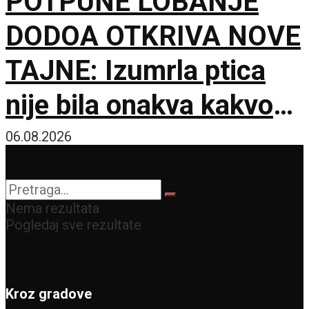
POTPUNE LOBANJE
DODOA OTKRIVA NOVE
TAJNE: Izumrla ptica
nije bila onakva kakvom
je zamišljamo
06.08.2026
Nema rezultata
Pogledaj sve rezultate
Kroz gradove