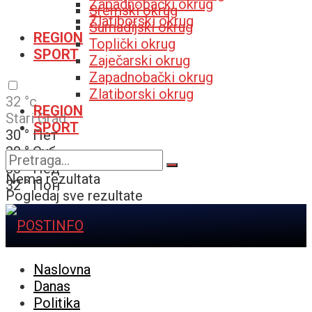
Zapadnobački okrug
Sremski okrug
Zlatiborski okrug
Šumadijski okrug
REGION
Toplički okrug
SPORT
Zaječarski okrug
Zapadnobački okrug
Zlatiborski okrug
32
°c
REGION
Stari Grad
SPORT
30
°
Пет
30
°
Суб
30
°
Нед
Nema rezultata
32
°
Пон
Pogledaj sve rezultate
Naslovna
Danas
Politika