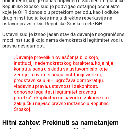
dokumentu, koji je danas objavljen u Službenom glasniku
Republike Srpske, sud je podvrgao detaljnoj oceni akte
koje je OHR donosio u proteklom periodu, kao i odluke
drugih institucija koje imaju direktne reperkusije na
ustavnopravni okvir Republike Srpske i cele BiH.
Ustavni sud je izneo jasan stav da davanje neograničene
moći instituciji koja nema demokratski legitimitet vodi u
pravnu nesigurnost.
„Davanje prevelikih ovlašćenja bilo kojoj
instituciji nedemokratskog karaktera, koja nije
konstituisana u skladu sa ustavom bilo koje
zemlje, u ovom slučaju instituciji visokog
predstavnika u BiH, ugrožava demokratiju,
vladavinu prava, ustavnost i zakonitost,
odnosno legalitet i legitimitet pravnog
poretka“, eksplicitno se navodi u zakonskom
zaključku najviše pravne instance u Republici
Srpskoj.
Hitni zahtev: Prekinuti sa nametanjem