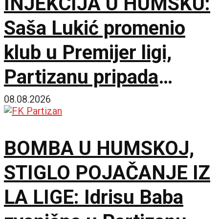
INJEKCIJA U HUMSKU:
Saša Lukić promenio
klub u Premijer ligi,
Partizanu pripada
fantastičnih 300.000
08.08.2026
evra!
BOMBA U HUMSKOJ,
STIGLO POJAČANJE IZ
LA LIGE: Idrisu Baba