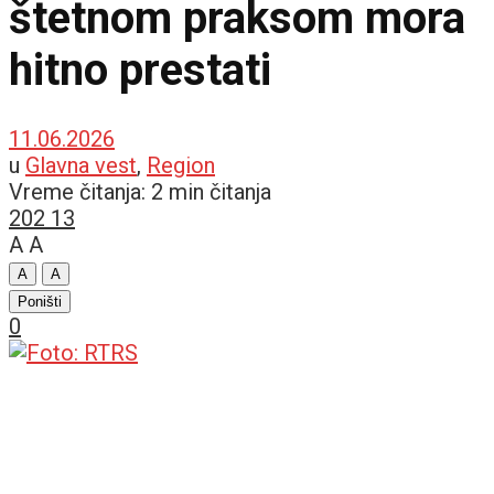
štetnom praksom mora
hitno prestati
11.06.2026
u
Glavna vest
,
Region
Vreme čitanja: 2 min čitanja
202
13
A
A
A
A
Poništi
0