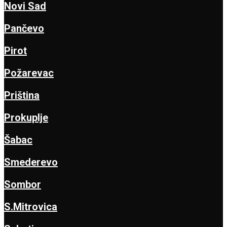
Novi Sad
Pančevo
Pirot
Požarevac
Priština
Prokuplje
Šabac
Smederevo
Sombor
S.Mitrovica