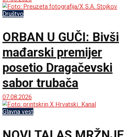
međunarodnoj sceni
Društvo
ORBAN U GUČI: Bivši
mađarski premijer
posetio Dragačevski
sabor trubača
07.08.2026
Glavna vest
NOVI TALAS MRŽNJE