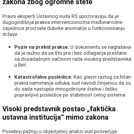
zakona zbog ogromne štete
Pravni eksperti Ustavnog suda RS upozoravaju da je
dugogodišnja praksa intervencionizma međunarodne
zajednice proizvela duboke anomalije u funkcionisanju
države.
Poziv na prekid prakse:
U dokumentu se naglašava
da je nužno da se što pre i bez odlaganja prestane
sa dosadašnjim načinom rada visokog predstavnika
u BiH.
Katastrofalne posledice:
Kao glavni razlog za hitan
prekid nametanja odluka, sud navodi činjenicu da su
do sada nastupile mnogobrojne štetne i teško
popravljive posledice po stabilnost celog sistema.
Visoki predstavnik postao „faktička
ustavna institucija“ mimo zakona
Posebnu pažnju u objavljenoj analizi sud posvećuje