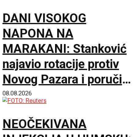
DANI VISOKOG
NAPONA NA
MARAKANI: Stanković
najavio rotacije protiv
Novog Pazara i poručio
– Nije pitanje života i
08.08.2026
smrti, ali hoću
NEOČEKIVANA
maksimum!