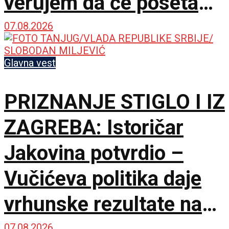
verujem da će poseta
doprineti razvoju
07.08.2026
odnosa
Glavna vest
PRIZNANJE STIGLO I IZ
ZAGREBA: Istoričar
Jakovina potvrdio –
Vučićeva politika daje
vrhunske rezultate na
07.08.2026