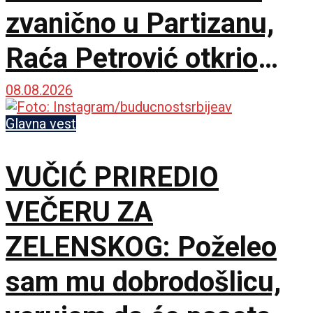
zvanično u Partizanu,
Raća Petrović otkrio
pozadinu pregovora!
08.08.2026
Glavna vest
VUČIĆ PRIREDIO
VEČERU ZA
ZELENSKOG: Poželeo
sam mu dobrodošlicu,