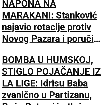
NAPONA NA
MARAKANI: Stanković
najavio rotacije protiv
Novog Pazara i poručio
– Nije pitanje života i
BOMBA U HUMSKOJ,
smrti, ali hoću
STIGLO POJAČANJE IZ
maksimum!
LA LIGE: Idrisu Baba
zvanično u Partizanu,