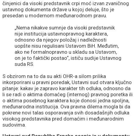
činjenici da visoki predstavnik crpi moć izvan zvaničnog
ustavnog dokumenta države u kojoj deluje, što je
presedan u modernom međunarodnom pravu.
„Nema nikakve sumnje da visoki predstavnik
nije institucija ustavnopravnog karaktera,
odnosno da njegov položaj i nadležnosti
uopšte nisu regulisani Ustavom BiH. Međutim,
ako ne formalnopravno u skladu sa Ustavom,
on je to faktički postao“, ističu sudije Ustavnog
suda RS.
S obzirom na to da su akti OHR-a silom prilika
inkorporirani u pravni poredak, Ustavni sud otvara ključno
pitanje: kakav je zapravo karakter tih odluka, odnosno da
li se radi o aktima domaćeg (internog) pravnog poretka ili
o aktima posebnog karaktera koje donosi jedna spoljna,
međunarodna institucija. Ova pravna dilema mogla bi da
pokrene novi talas osporavanja svih dosadašnjih odluka
visokog predstavnika pred domaćim i međunarodnim
sudovima.