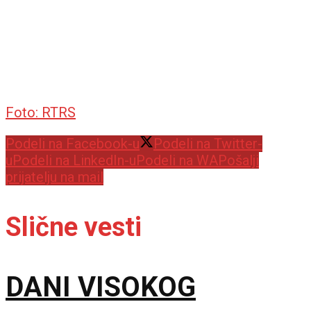
Foto: RTRS
Podeli na Facebook-u
Podeli na Twitter-
u
Podeli na LinkedIn-u
Podeli na WA
Pošalji
prijatelju na mail
Slične vesti
DANI VISOKOG