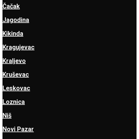
Čačak
Jagodina
Kikinda
Kragujevac
Kraljevo
Kruševac
Leskovac
Loznica
Niš
Novi Pazar