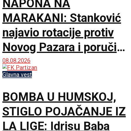
NAPONA NA
MARAKANI: Stanković
najavio rotacije protiv
Novog Pazara i poručio
– Nije pitanje života i
08.08.2026
smrti, ali hoću
Glavna vest
maksimum!
BOMBA U HUMSKOJ,
STIGLO POJAČANJE IZ
LA LIGE: Idrisu Baba