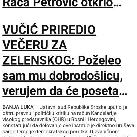
Raća Petrović otkrio
pozadinu pregovora!
VUČIĆ PRIREDIO
VEČERU ZA
ZELENSKOG: Poželeo
sam mu dobrodošlicu,
verujem da će poseta
doprineti razvoju
BANJA LUKA
– Ustavni sud Republike Srpske uputio je
oštru pravnu i političku kritiku na račun Kancelarije
odnosa
visokog predstavnika (OHR) u Bosni i Hercegovini,
konstatujući da delovanje ove institucije direktno urušava
same temelje demokratskog poretka. U zvaničnom