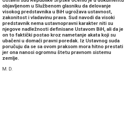
Ustavni sud Republike Srpske ocenio je u dokumentu
objavljenom u Službenom glasniku da delovanje
visokog predstavnika u BiH ugrožava ustavnost,
zakonitost i vladavinu prava. Sud navodi da visoki
predstavnik nema ustavnopravni karakter niti su
njegove nadležnosti definisane Ustavom BiH, ali da je
on to faktički postao kroz nametanje akata koji su
ubačeni u domaći pravni poredak. Iz Ustavnog suda
poručuju da se sa ovom praksom mora hitno prestati
jer ona nanosi ogromnu štetu pravnom sistemu
zemlje.
M. D.