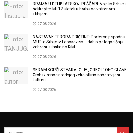
DRAMA U DELIBLATSKOJ PEŠČARI: Vojska Srbije i
helikopter Mi-17 uleteli u borbu sa vatrenom
stihijom
07.08.2026
NASTAVAK TERORA PRIŠTINE: Proteran pripadnik
MUP-a Srbije iz Leposavića – dobio petogodišnju
zabranu ulaska na KiM
07.08.2026
SEDAM KOPČI STVARALO JE „OREOL“ OKO GLAVE:
Grob iz ranog srednjeg veka otkrio zaboravljenu
kulturu
07.08.2026