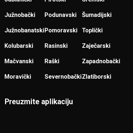
Južnobački
Podunavski
Šumadijski
Južnobanatski
Pomoravski
Toplički
Kolubarski
Rasinski
Zaječarski
Mačvanski
Raški
Zapadnobački
Moravički
Severnobački
Zlatiborski
Preuzmite aplikaciju