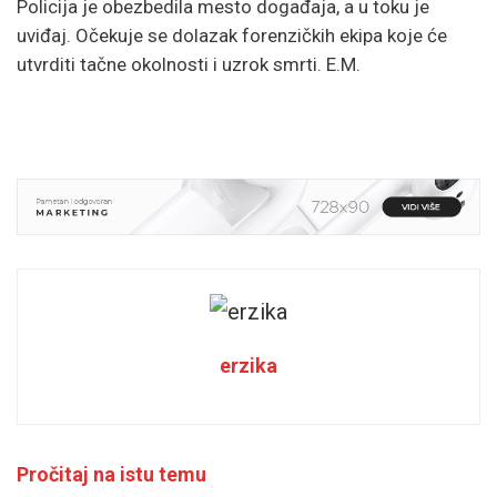
Policija je obezbedila mesto događaja, a u toku je
uviđaj. Očekuje se dolazak forenzičkih ekipa koje će
utvrditi tačne okolnosti i uzrok smrti. E.M.
erzika
Pročitaj na istu temu