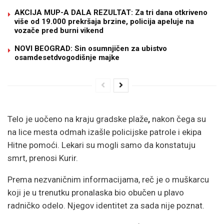
AKCIJA MUP-A DALA REZULTAT: Za tri dana otkriveno
više od 19.000 prekršaja brzine, policija apeluje na
vozače pred burni vikend
NOVI BEOGRAD: Sin osumnjičen za ubistvo
osamdesetdvogodišnje majke
Telo je uočeno na kraju gradske plaže
,
nakon čega su
na lice mesta odmah izašle policijske patrole i ekipa
Hitne pomoći.
Lekari su mogli samo da konstatuju
smrt, prenosi Kurir.
Prema nezvaničnim informacijama, reč je o muškarcu
koji je u trenutku pronalaska bio obučen u plavo
radničko odelo. Njegov identitet za sada nije poznat.