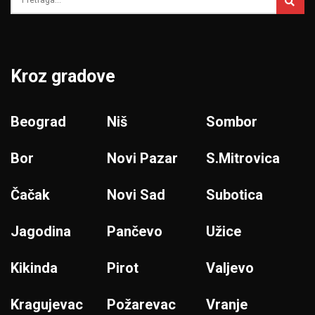
Kroz gradove
Beograd
Niš
Sombor
Bor
Novi Pazar
S.Mitrovica
Čačak
Novi Sad
Subotica
Jagodina
Pančevo
Užice
Kikinda
Pirot
Valjevo
Kragujevac
Požarevac
Vranje