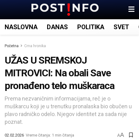
NASLOVNA
DANAS
POLITIKA
SVET
Početna
Crna hronika
UŽAS U SREMSKOJ
MITROVICI: Na obali Save
pronađeno telo muškaraca
Prema nezvaničnim informacijama, reč je o
muškarcu koji je u trenutku pronalaska bio obučen u
plavo radničko odelo. Njegov identitet za sada nije
poznat.
A
02.02.2026
Vreme čitanja: 1 min čitanja
A