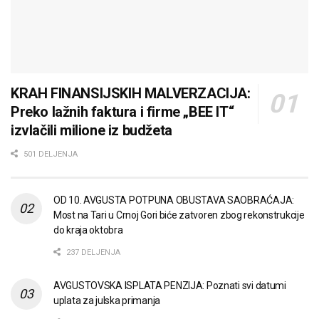
KRAH FINANSIJSKIH MALVERZACIJA:
Preko lažnih faktura i firme „BEE IT“
izvlačili milione iz budžeta
501 DELJENJA
OD 10. AVGUSTA POTPUNA OBUSTAVA SAOBRAĆAJA:
Most na Tari u Crnoj Gori biće zatvoren zbog rekonstrukcije
do kraja oktobra
237 DELJENJA
AVGUSTOVSKA ISPLATA PENZIJA: Poznati svi datumi
uplata za julska primanja