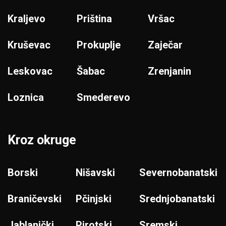
Kraljevo
Priština
Vršac
Kruševac
Prokuplje
Zaječar
Leskovac
Šabac
Zrenjanin
Loznica
Smederevo
Kroz okruge
Borski
Nišavski
Severnobanatski
Braničevski
Pčinjski
Srednjobanatski
Jablanički
Pirotski
Sremski