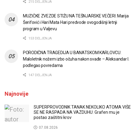
215 DELJENJA
MUZIČKE ZVEZDE STIŽU NA TEŠNJARSKE VEČERI: Marija
Šerifović i Hari Mata Hari predvode ovogodišnji letnji
program u Valjevu
153 DELJENJA
PORODIČNA TRAGEDIJA U BANATSKOM KARLOVCU:
Maloletnik nožem izbo očuha nakon svađe – Aleksandar I.
podlegao povredama
147 DELJENJA
Najnovije
SUPERPROVODNIK TANAK NEKOLIKO ATOMA VIŠE
SE NE RASPADA NA VAZDUHU: Grafen mu je
postao zaštitni krov
07.08.2026