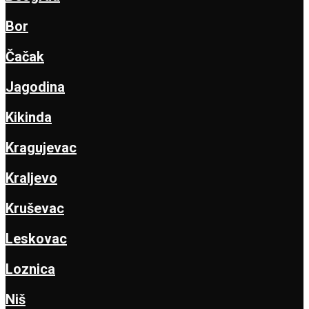
Bor
Čačak
Jagodina
Kikinda
Kragujevac
Kraljevo
Kruševac
Leskovac
Loznica
Niš