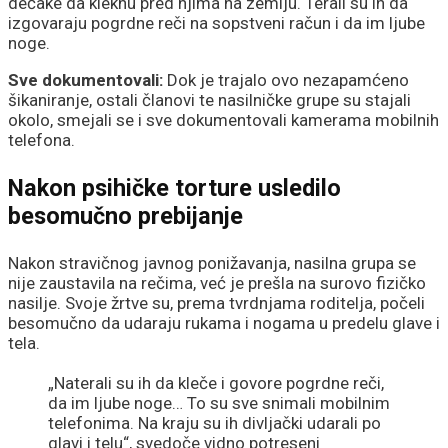
dečake da kleknu pred njima na zemlju. Terali su ih da
izgovaraju pogrdne reči na sopstveni račun i da im ljube
noge.
Sve dokumentovali:
Dok je trajalo ovo nezapamćeno
šikaniranje, ostali članovi te nasilničke grupe su stajali
okolo, smejali se i sve dokumentovali kamerama mobilnih
telefona.
Nakon psihičke torture usledilo
besomučno prebijanje
Nakon stravičnog javnog ponižavanja, nasilna grupa se
nije zaustavila na rečima, već je prešla na surovo fizičko
nasilje. Svoje žrtve su, prema tvrdnjama roditelja, počeli
besomučno da udaraju rukama i nogama u predelu glave i
tela.
„Naterali su ih da kleče i govore pogrdne reči,
da im ljube noge… To su sve snimali mobilnim
telefonima. Na kraju su ih divljački udarali po
glavi i telu“, svedoče vidno potreseni