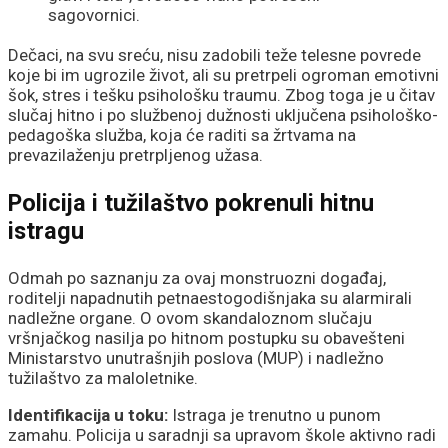
sagovornici.
Dečaci, na svu sreću, nisu zadobili teže telesne povrede
koje bi im ugrozile život, ali su pretrpeli ogroman emotivni
šok, stres i tešku psihološku traumu. Zbog toga je u čitav
slučaj hitno i po službenoj dužnosti uključena psihološko-
pedagoška služba, koja će raditi sa žrtvama na
prevazilaženju pretrpljenog užasa.
Policija i tužilaštvo pokrenuli hitnu
istragu
Odmah po saznanju za ovaj monstruozni događaj,
roditelji napadnutih petnaestogodišnjaka su alarmirali
nadležne organe. O ovom skandaloznom slučaju
vršnjačkog nasilja po hitnom postupku su obavešteni
Ministarstvo unutrašnjih poslova (MUP) i nadležno
tužilaštvo za maloletnike.
Identifikacija u toku:
Istraga je trenutno u punom
zamahu. Policija u saradnji sa upravom škole aktivno radi