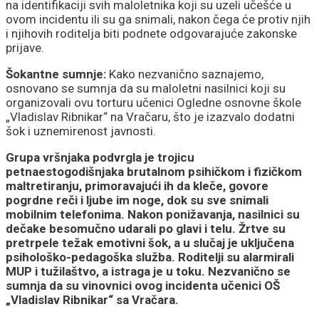
na identifikaciji svih maloletnika koji su uzeli učešće u
ovom incidentu ili su ga snimali, nakon čega će protiv njih
i njihovih roditelja biti podnete odgovarajuće zakonske
prijave.
Šokantne sumnje:
Kako nezvanično saznajemo,
osnovano se sumnja da su maloletni nasilnici koji su
organizovali ovu torturu učenici Ogledne osnovne škole
„Vladislav Ribnikar“ na Vračaru, što je izazvalo dodatni
šok i uznemirenost javnosti.
Grupa vršnjaka podvrgla je trojicu
petnaestogodišnjaka brutalnom psihičkom i fizičkom
maltretiranju, primoravajući ih da kleče, govore
pogrdne reči i ljube im noge, dok su sve snimali
mobilnim telefonima. Nakon ponižavanja, nasilnici su
dečake besomučno udarali po glavi i telu. Žrtve su
pretrpele težak emotivni šok, a u slučaj je uključena
psihološko-pedagoška služba. Roditelji su alarmirali
MUP i tužilaštvo, a istraga je u toku. Nezvanično se
sumnja da su vinovnici ovog incidenta učenici OŠ
„Vladislav Ribnikar“ sa Vračara.