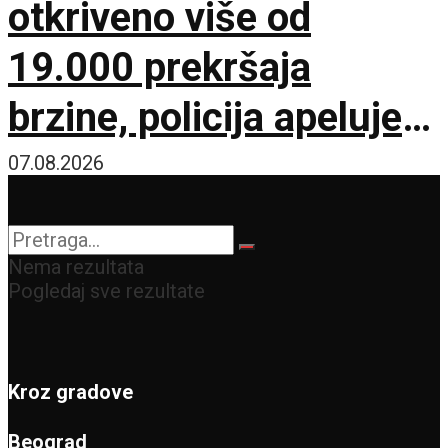
otkriveno više od
19.000 prekršaja
brzine, policija apeluje
na vozače pred burni
07.08.2026
vikend
Nema rezultata
Pogledaj sve rezultate
Kroz gradove
Beograd