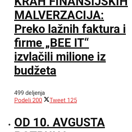
KRAH FINANSIJSKIH
MALVERZACIJA:
Preko lažnih faktura i
firme „BEE IT“
izvlačili milione iz
budžeta
499 deljenja
Podeli
200
Tweet
125
OD 10. AVGUSTA