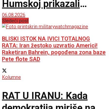
Humskoj prikazali
najboljih sat vremena u
06.08.2026
Sledeći post
sezoni!
BLISKI ISTOK NA IVICI TOTALNOG
RATA: Iran žestoko uzvratio Americi!
Raketiran Bahrein, pogođena zona baze
Pete flote SAD
Kolumne
RAT U IRANU: Kada
demokratija miriše na