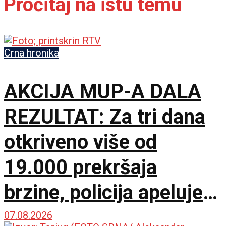
Pročitaj na istu temu
Crna hronika
AKCIJA MUP-A DALA
REZULTAT: Za tri dana
otkriveno više od
19.000 prekršaja
brzine, policija apeluje
na vozače pred burni
07.08.2026