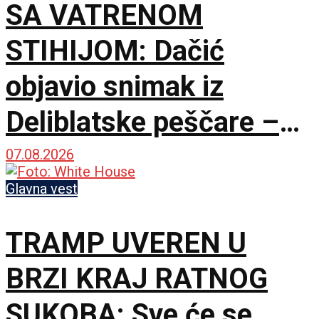
SA VATRENOM
STIHIJOM: Dačić
objavio snimak iz
Deliblatske peščare –
ubačena i tri helikoptera
07.08.2026
Glavna vest
TRAMP UVEREN U
BRZI KRAJ RATNOG
SUKOBA: Sve će se