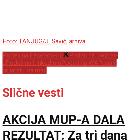
Foto: TANJUG/J. Savić, arhiva
Podeli na Facebook-u
Podeli na Twitter-
u
Podeli na LinkedIn-u
Podeli na WA
Pošalji
prijatelju na mail
Slične vesti
AKCIJA MUP-A DALA
REZULTAT: Za tri dana