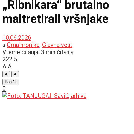
„Ribnikara“ brutalno
maltretirali vršnjake
10.06.2026
u
Crna hronika
,
Glavna vest
Vreme čitanja: 3 min čitanja
222
5
A
A
A
A
Poništi
0