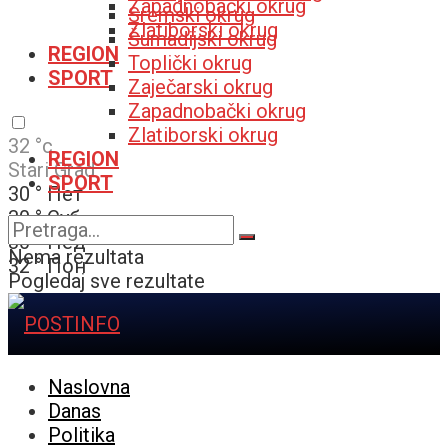
Zapadnobački okrug
Sremski okrug
Zlatiborski okrug
Šumadijski okrug
REGION
Toplički okrug
SPORT
Zaječarski okrug
Zapadnobački okrug
Zlatiborski okrug
32
°c
REGION
Stari Grad
SPORT
30
°
Пет
30
°
Суб
30
°
Нед
Nema rezultata
32
°
Пон
Pogledaj sve rezultate
Naslovna
Danas
Politika