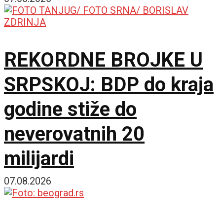
omogućilo bi mir u
Ukrajini
REKORDNE BROJKE U
SRPSKOJ: BDP do kraja
godine stiže do
neverovatnih 20
milijardi
07.08.2026