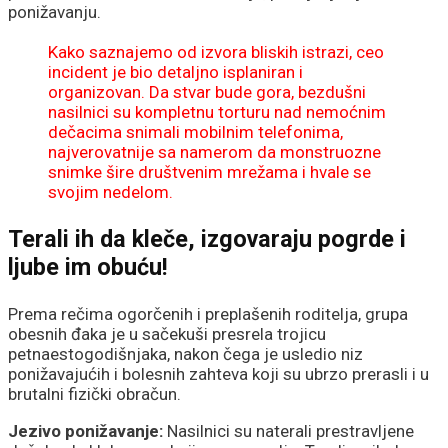
ponižavanju.
Kako saznajemo od izvora bliskih istrazi, ceo
incident je bio detaljno isplaniran i
organizovan. Da stvar bude gora, bezdušni
nasilnici su kompletnu torturu nad nemoćnim
dečacima snimali mobilnim telefonima,
najverovatnije sa namerom da monstruozne
snimke šire društvenim mrežama i hvale se
svojim nedelom.
Terali ih da kleče, izgovaraju pogrde i
ljube im obuću!
Prema rečima ogorčenih i preplašenih roditelja, grupa
obesnih đaka je u sačekuši presrela trojicu
petnaestogodišnjaka, nakon čega je usledio niz
ponižavajućih i bolesnih zahteva koji su ubrzo prerasli i u
brutalni fizički obračun.
Jezivo ponižavanje:
Nasilnici su naterali prestravljene