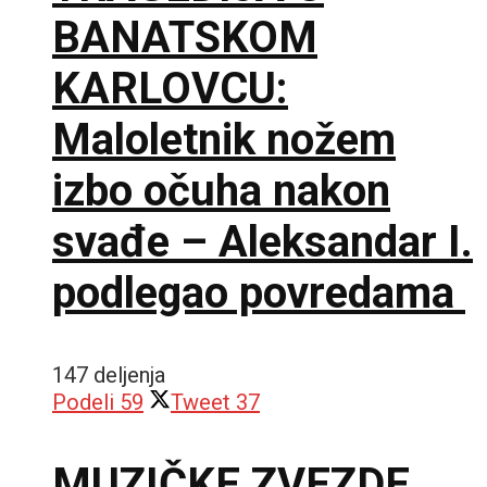
BANATSKOM
KARLOVCU:
Maloletnik nožem
izbo očuha nakon
svađe – Aleksandar I.
podlegao povredama
147 deljenja
Podeli
59
Tweet
37
MUZIČKE ZVEZDE