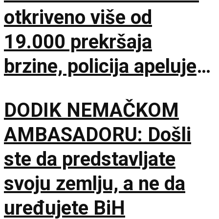
otkriveno više od
19.000 prekršaja
brzine, policija apeluje
na vozače pred burni
DODIK NEMAČKOM
vikend
AMBASADORU: Došli
ste da predstavljate
svoju zemlju, a ne da
uređujete BiH